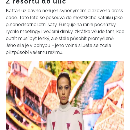
Z resortu do ulic
Kaftan už dávno není jen synonymem plážového dress
code. Toto léto se posouvá do městského šatníku jako
plnohodnotné letní šaty. Funguje na ranní pochůzky,
rychlé meetingy i večerní drinky, zkrátka všude tam, kde
outfit musí být lehký, ale stále působit promyšleně.
Jeho síla je v pohybu – jeho volná silueta se zcela
přizpůsobí vašemu režimu.