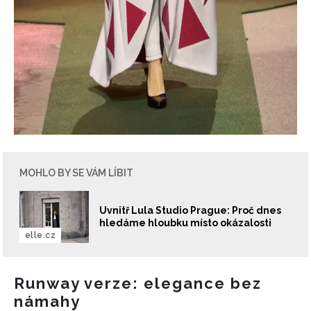
MOHLO BY SE VÁM LÍBIT
Uvnitř Lula Studio Prague: Proč dnes
hledáme hloubku místo okázalosti
elle.cz
Runway verze: elegance bez
námahy