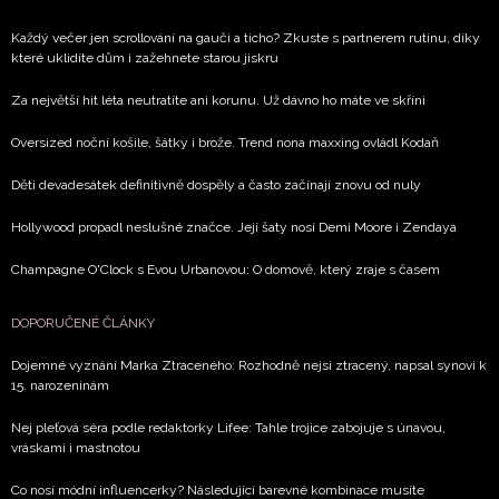
Každý večer jen scrollování na gauči a ticho? Zkuste s partnerem rutinu, díky
které uklidíte dům i zažehnete starou jiskru
Za největší hit léta neutratíte ani korunu. Už dávno ho máte ve skříni
Oversized noční košile, šátky i brože. Trend nona maxxing ovládl Kodaň
Děti devadesátek definitivně dospěly a často začínají znovu od nuly
Hollywood propadl neslušné značce. Její šaty nosí Demi Moore i Zendaya
Champagne O'Clock s Evou Urbanovou: O domově, který zraje s časem
DOPORUČENÉ ČLÁNKY
Dojemné vyznání Marka Ztraceného: Rozhodně nejsi ztracený, napsal synovi k
15. narozeninám
Nej pleťová séra podle redaktorky Lifee: Tahle trojice zabojuje s únavou,
vráskami i mastnotou
Co nosí módní influencerky? Následující barevné kombinace musíte