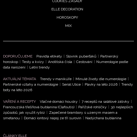
COOKIES ZÁSADY
ELLE DECORATION
HOROSKOPY
MIX
DOPORUČUJEME
Pravidla etikety
|
Slovník puberťáků
|
Partnerský
horoskop
|
Testy a kvízy
|
Andělská čísla
|
Cestování
|
Numerologie podle
data narození
|
Letní trendy
AKTUÁLNÍ TÉMATA
Trendy v manikúře
|
Minulé životy dle numerologie
|
Partnerské vztahy a numerologie
|
Seriál Ulice
|
Plavky na léto 2026
|
Trendy
boty na léto 2026
VAŘENÍ A RECEPTY
Vláčné domácí housky
|
7 receptů na salátové zálivky
|
Francouzská třešňová bublanina (Clafoutis)
|
Pařížské rohlíčky
|
30 nejlepších
způsobů, jak využít rybíz
|
Zapečené brambory s uzeným masem a
smetanou
|
Domácí iontový nápoj ze tří surovin
|
Nadýchaná bublanina
ČLÁNKY ELLE