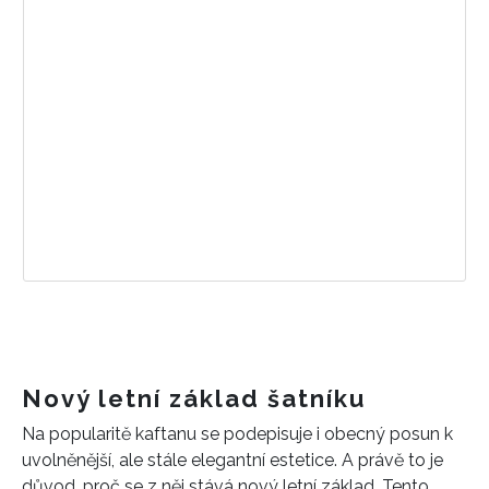
Nový letní základ šatníku
Na popularitě kaftanu se podepisuje i obecný posun k
uvolněnější, ale stále elegantní estetice. A právě to je
důvod, proč se z něj stává nový letní základ. Tento