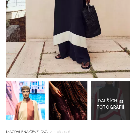
HOME
Přejít
do
galerie
MAGDALÉNA ČEVELOVÁ
/
4. 06. 2026