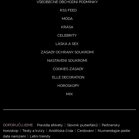
VŠEOBECNÉ OBCHODNÍ PODMÍNKY
RSS FEED
MÓDA
KRÁSA
CELEBRITY
LÁSKA A SEX
ZÁSADY OCHRANY SOUKROMÍ
NASTAVENÍ SOUKROMÍ
COOKIES ZÁSADY
ELLE DECORATION
HOROSKOPY
MIX
DOPORUČUJEME
Pravidla etikety
|
Slovník puberťáků
|
Partnerský
horoskop
|
Testy a kvízy
|
Andělská čísla
|
Cestování
|
Numerologie podle
data narození
|
Letní trendy