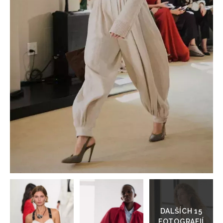
HOME
Přejít
do
galerie