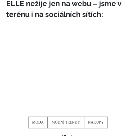
ELLE nežije jen na webu – jsme v
terénu i na sociálních sítích:
NEWSLETTER
ODESLAT
Přihlášením k newsletteru souhlasíte s
Obchodními
podmínkami společnosti BurdaMedia Extra s.r.o.
a
MÓDA
MÓDNÍ TRENDY
NÁKUPY
potvrzujete, že jste se seznámili se
Zásadami
ochrany soukromí
- BurdaMedia Extra s.r.o. bude s