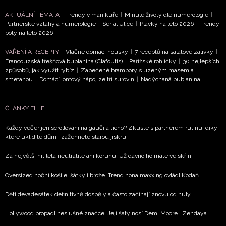
AKTUÁLNÍ TÉMATA
Trendy v manikúře
|
Minulé životy dle numerologie
|
Partnerské vztahy a numerologie
|
Seriál Ulice
|
Plavky na léto 2026
|
Trendy
boty na léto 2026
VAŘENÍ A RECEPTY
Vláčné domácí housky
|
7 receptů na salátové zálivky
|
Francouzská třešňová bublanina (Clafoutis)
|
Pařížské rohlíčky
|
30 nejlepších
způsobů, jak využít rybíz
|
Zapečené brambory s uzeným masem a
smetanou
|
Domácí iontový nápoj ze tří surovin
|
Nadýchaná bublanina
ČLÁNKY ELLE
Každý večer jen scrollování na gauči a ticho? Zkuste s partnerem rutinu, díky
které uklidíte dům i zažehnete starou jiskru
Za největší hit léta neutratíte ani korunu. Už dávno ho máte ve skříni
Oversized noční košile, šátky i brože. Trend nona maxxing ovládl Kodaň
Děti devadesátek definitivně dospěly a často začínají znovu od nuly
Hollywood propadl neslušné značce. Její šaty nosí Demi Moore i Zendaya