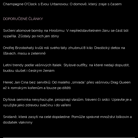
Champagne O'Clock s Evou Urbanovou: O domově, který zraje s časem
DOPORUČENÉ ČLÁNKY
Svržení atomové bomby na Hirošimu: V nepředstavitelném žáru se část lidí
vypařila. Zůstaly po nich jen stíny
Ondřej Brzobohatý kvůli roli svého táty zhubnul 8 kilo: Drastický detox na
šťávách, masu a zelenině
Letní trendy podle vášnivých Italek. Stylové outfity, na které nedají dopustit,
budou slušet i českým ženám
Herec Jan Cina bez servítků: Od malého „smrada” přes vášnivou Drag Queen
až k romským kořenům a touze po dítěti
Dýňová semínka nevyhazujte, prospívají vlasům, trávení či srdci. Upravte je a
využijte jako zdravou svačinu i do vaření
Snídaně, která zasytí na celé dopoledne: Pomůže správné množství bílkovin a
dostatek vlákniny