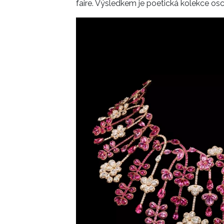
faire. Výsledkem je poetická kolekce osci