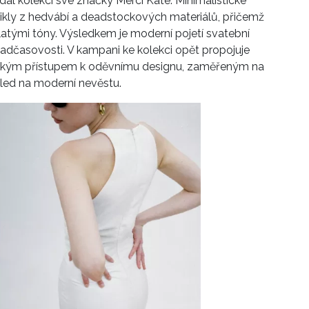
idal kolekci své značky Merci Kate. Minimalistické
nikly z hedvábí a deadstockových materiálů, přičemž
 zlatými tóny. Výsledkem je moderní pojetí svatební
nadčasovosti. V kampani ke kolekci opět propojuje
tickým přístupem k oděvnímu designu, zaměřeným na
hled na moderní nevěstu.