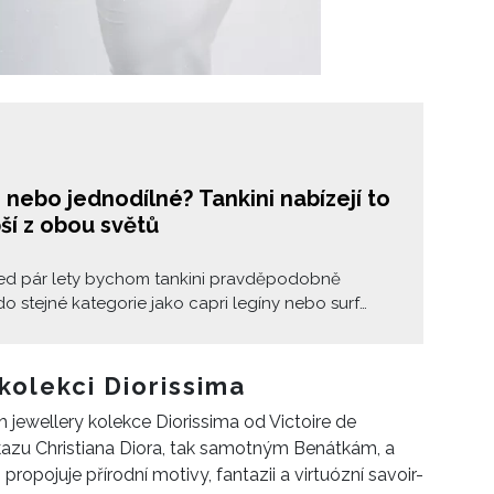
, nebo jednodílné? Tankini nabízejí to
ší z obou světů
řed pár lety bychom tankini pravděpodobně
 do stejné kategorie jako capri legíny nebo surf
 nultých let — praktické, ale rozhodně ne stylish.
 ale karta obrací. Tankini, plavkový hybrid mezi
 a jednodílnými plavkami, zažívá překvapivý
 kolekci Diorissima
k a vrací se v mnohem sofistikovanější podobě.
jewellery kolekce Diorissima od Victoire de
tické střihy, clean siluety i retro allure z něj dělají
kazu Christiana Diora, tak samotným Benátkám, a
nejzajímavějších swimwear trendů sezóny.
ropojuje přírodní motivy, fantazii a virtuózní savoir-