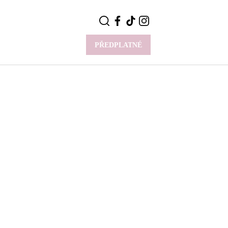
PŘEDPLATNÉ
VÍCE
Y
CELEBRITY
Novinky
Styl slavných
Rozhovory
ie