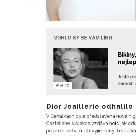
MOHLO BY SE VÁM LÍBIT
Bikiny
nejlep
Ještě p
zařadili
elle.cz
trička z
Letos se
bikinami
Dior Joaillerie odhalilo
comebac
V Benátkách byla představena nová high 
Minimalis
Castellane. Kolekce vzdává hold jak od
jeden z 
prostřednictvím 141 výjimečných šperků p