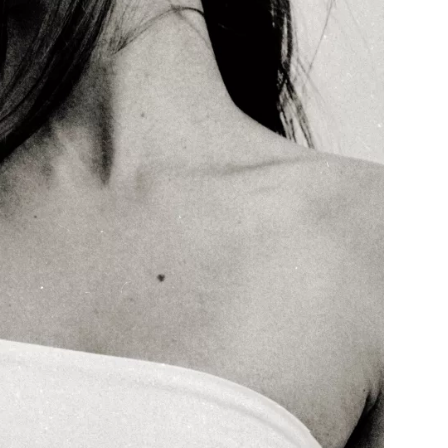
Přihlášením k newsletteru souhlasíte s
Obcho
společnosti BurdaMedia Extra s.r.o.
a potv
Zásadami ochrany soukromí
- BurdaMedia E
pracovat zejména k organizaci a vyhodnocení 
Chcete navíc dostávat i další zajímavé a exkluz
Pokud souhlasíte se zpracováním údajů k tom
soukromí BurdaMedia Extra s.r.o.
, zaškrtnět