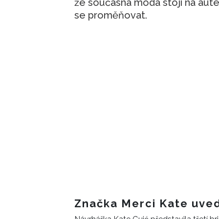
že současná móda stojí na aute
se proměňovat.
Značka Merci Kate uved