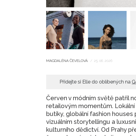
MAGDALÉNA ČEVELOVÁ
/
25. 06. 2026
Přidejte si Elle do oblíbených na
G
Červen v módním světě patřil n
retailovým momentům. Lokální 
butiky, globální fashion houses
vizuálním storytellingu a luxusn
kulturního dědictví. Od Prahy p