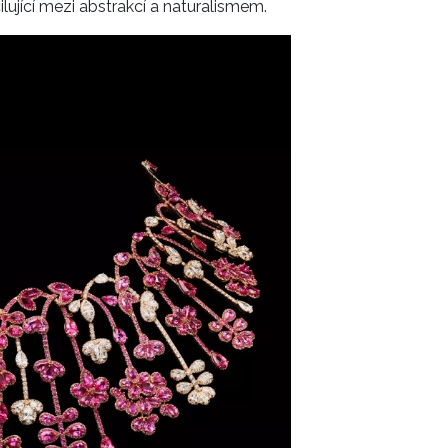
lující mezi abstrakcí a naturalismem.