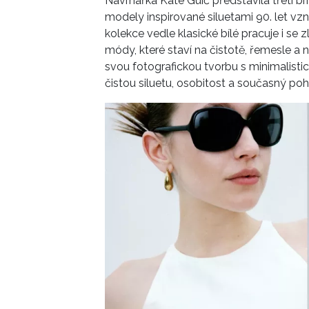
Návrhářka Kate Guić představila třetí br
modely inspirované siluetami 90. let vz
kolekce vedle klasické bílé pracuje i se
módy, které staví na čistotě, řemesle a 
svou fotografickou tvorbu s minimalis
čistou siluetu, osobitost a současný po