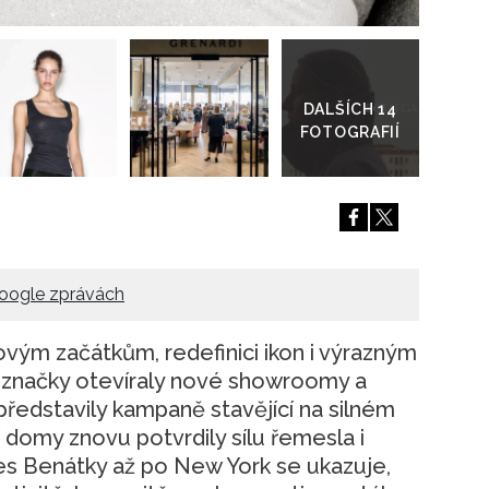
Přejít
do
galerie
oogle zprávách
ovým začátkům, redefinici ikon i výrazným
značky otevíraly nové showroomy a
 představily kampaně stavějící na silném
í domy znovu potvrdily sílu řemesla i
řes Benátky až po New York se ukazuje,