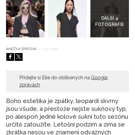
Přejít
do
HOME
galerie
ANEŽKA ŠPÁTOVÁ
/
2. 11. 2024
Přidejte si Elle do oblíbených na
Google
zprávách
Boho estetika je zpátky, leopardí skvrny
jsou všude, a přestože nejste sukňový typ,
po alespoň jedné kolové sukni tuto sezónu
určitě zatoužíte. Letošní podzim a zima se
zkrátka nesou ve znamení odvážných