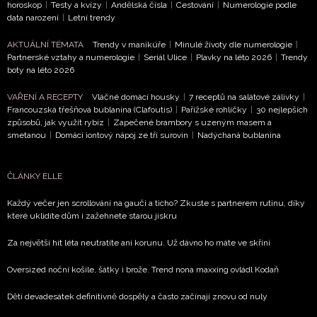
horoskop
|
Testy a kvízy
|
Andělská čísla
|
Cestování
|
Numerologie podle
data narození
|
Letní trendy
AKTUÁLNÍ TÉMATA
Trendy v manikúře
|
Minulé životy dle numerologie
|
Partnerské vztahy a numerologie
|
Seriál Ulice
|
Plavky na léto 2026
|
Trendy
boty na léto 2026
VAŘENÍ A RECEPTY
Vláčné domácí housky
|
7 receptů na salátové zálivky
|
Francouzská třešňová bublanina (Clafoutis)
|
Pařížské rohlíčky
|
30 nejlepších
způsobů, jak využít rybíz
|
Zapečené brambory s uzeným masem a
smetanou
|
Domácí iontový nápoj ze tří surovin
|
Nadýchaná bublanina
ČLÁNKY ELLE
Každý večer jen scrollování na gauči a ticho? Zkuste s partnerem rutinu, díky
které uklidíte dům i zažehnete starou jiskru
Za největší hit léta neutratíte ani korunu. Už dávno ho máte ve skříni
Oversized noční košile, šátky i brože. Trend nona maxxing ovládl Kodaň
Děti devadesátek definitivně dospěly a často začínají znovu od nuly