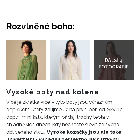
Rozvlněné boho:
Přejít
do
galerie
Vysoké boty nad kolena
Více je zkrátka více – tyto boty jsou výrazným
doplňkem, který zaujme už na první pohled. Skvěle
doplní mini šaty, kterým přidají trochy tepla v
chladnějších dnech, kdy nechcete slevit ze svého
oblíbeného stylu.
Vysoké kozačky jsou ale také
univerzální - vypadají perfektně jak s úzkými