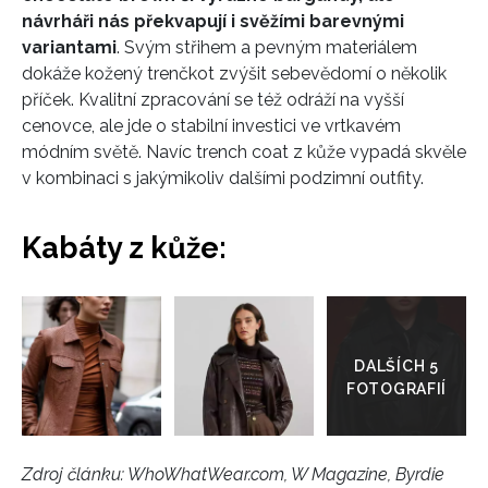
návrháři nás překvapují i svěžími barevnými
variantami
. Svým střihem a pevným materiálem
dokáže kožený trenčkot zvýšit sebevědomí o několik
příček. Kvalitní zpracování se též odráží na vyšší
cenovce, ale jde o stabilní investici ve vrtkavém
módním světě. Navíc trench coat z kůže vypadá skvěle
v kombinaci s jakýmikoliv dalšími podzimní outfity.
Kabáty z kůže:
Přejít
do
galerie
Zdroj článku:
WhoWhatWear.com, W Magazine, Byrdie