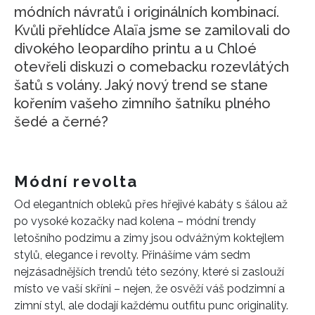
módních návratů i originálních kombinací.
Kvůli přehlídce Alaïa jsme se zamilovali do
divokého leopardího printu a u Chloé
otevřeli diskuzi o comebacku rozevlátých
šatů s volány. Jaký nový trend se stane
kořením vašeho zimního šatníku plného
šedé a černé?
Módní revolta
Od elegantních obleků přes hřejivé kabáty s šálou až
po vysoké kozačky nad kolena – módní trendy
letošního podzimu a zimy jsou odvážným koktejlem
stylů, elegance i revolty. Přinášíme vám sedm
nejzásadnějších trendů této sezóny, které si zaslouží
místo ve vaší skříni – nejen, že osvěží váš podzimní a
zimní styl, ale dodají každému outfitu punc originality.