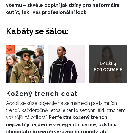
všemu – skvěle doplní jak džíny pro neformální
outfit, tak i váš profesionální look
.
Kabáty se šálou:
Přejít
do
galerie
Kožený trench coat
Ačkoli se kůže objevuje na seznamech podzimních
trendů každoročně, letos je tento sezónní flirt mnohem
vážnější záležitostí.
Perfektní kožený trench
nejčastěji najdeme v elegantní černé, odstínu
chocolate brown či výrazné burgundy, ale