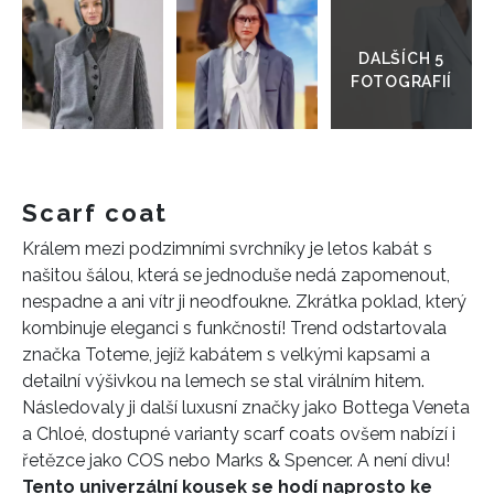
do
galerie
Scarf coat
Králem mezi podzimními svrchníky je letos kabát s
našitou šálou, která se jednoduše nedá zapomenout,
nespadne a ani vítr ji neodfoukne. Zkrátka poklad, který
kombinuje eleganci s funkčností! Trend odstartovala
značka Toteme, jejíž kabátem s velkými kapsami a
detailní výšivkou na lemech se stal virálním hitem.
Následovaly ji další luxusní značky jako Bottega Veneta
a Chloé, dostupné varianty scarf coats ovšem nabízí i
řetězce jako COS nebo Marks & Spencer. A není divu!
Tento univerzální kousek se hodí naprosto ke