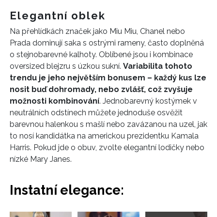
Elegantní oblek
Na přehlídkách značek jako Miu Miu, Chanel nebo
Prada dominují saka s ostrými rameny, často doplněná
o stejnobarevné kalhoty. Oblíbené jsou i kombinace
oversized blejzru s úzkou sukní.
Variabilita tohoto
trendu je jeho největším bonusem – každý kus lze
nosit buď dohromady, nebo zvlášť, což zvyšuje
možnosti kombinování
. Jednobarevný kostýmek v
neutrálních odstínech můžete jednoduše osvěžit
barevnou halenkou s mašlí nebo zavázanou na uzel, jak
to nosí kandidátka na americkou prezidentku Kamala
Harris. Pokud jde o obuv, zvolte elegantní lodičky nebo
nízké Mary Janes.
INFORMACE
Instatní elegance:
REDAKCE
Přejít