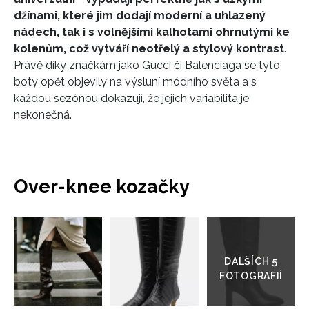
džínami, které jim dodají moderní a uhlazený
nádech, tak i s volnějšími kalhotami ohrnutými ke
kolenům, což vytváří neotřelý a stylový kontrast
.
Právě díky značkám jako Gucci či Balenciaga se tyto
boty opět objevily na výsluní módního světa a s
každou sezónou dokazují, že jejich variabilita je
nekonečná.
Over-knee kozačky
Přejít
do
galerie