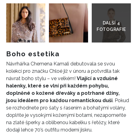
Přejít
do
galerie
Boho estetika
Návrhářka Chemena Kamali debutovala se svou
kolekcí pro značku Chloé již v únoru a potvrdila tak
návrat boho stylu – ve velkém!
Vlající a vzdušné
halenky, které se vlní při každém pohybu,
doplněné o kožené dřeváky a potrhané džíny,
jsou ideálem pro každou romantickou duši
. Pokud
se rozhodnete pro šaty s řasením a bohatými volány,
doplňte je vysokými koženými botami, nezapomeňte
na zlaté šperky a oblíbenou kabelku s řetězy, které
dodají lehce 70’s outfitu moderní jiskru.