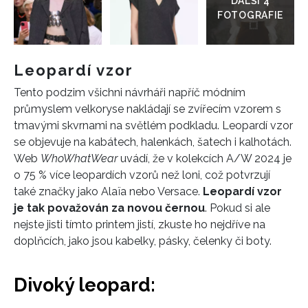
Leopardí vzor
Tento podzim všichni návrháři napříč módním
průmyslem velkoryse nakládají se zvířecím vzorem s
tmavými skvrnami na světlém podkladu. Leopardí vzor
se objevuje na kabátech, halenkách, šatech i kalhotách.
Web
WhoWhatWear
uvádí, že v kolekcích A/W 2024 je
o 75 % více leopardích vzorů než loni, což potvrzují
také značky jako Alaïa nebo Versace.
Leopardí vzor
je tak považován za novou černou
. Pokud si ale
nejste jisti tímto printem jistí, zkuste ho nejdříve na
doplňcích, jako jsou kabelky, pásky, čelenky či boty.
Divoký leopard: