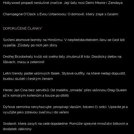
Hollywood propadl neslušné značce. Její šaty nosí Demi Moore i Zendaya
Champagne O'Clock s Evou Urbanovou: O domově, který zraje s časem
DOPORUČENÉ ČLÁNKY
Svržení atomové bomby na Hirošimu: V nepředstavitelném žáru se část lidí
vypařila. Zůstaly po nich jen stíny
Ondřej Brzobohatý kvůli roli svého táty zhubnul 8 kilo: Drastický detox na
šťávách, masu a zelenině
Letní trendy podle vášnivých Italek. Stylové outfity, na které nedají dopustit,
budou slušet i českým ženám
Herec Jan Cina bez servítků: Od malého „smrada” přes vášnivou Drag Queen
až k romským kořenům a touze po dítěti
Dýňová semínka nevyhazujte, prospívají vlasům, trávení či srdci. Upravte je a
využijte jako zdravou svačinu i do vaření
Snídaně, která zasytí na celé dopoledne: Pomůže správné množství bílkovin a
dostatek vlákniny