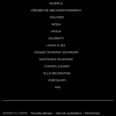
INZERCE
VŠEOBECNÉ OBCHODNÍ PODMÍNKY
RSS FEED
MÓDA
KRÁSA
CELEBRITY
LÁSKA A SEX
ZÁSADY OCHRANY SOUKROMÍ
NASTAVENÍ SOUKROMÍ
COOKIES ZÁSADY
ELLE DECORATION
HOROSKOPY
MIX
DOPORUČUJEME
Pravidla etikety
|
Slovník puberťáků
|
Partnerský