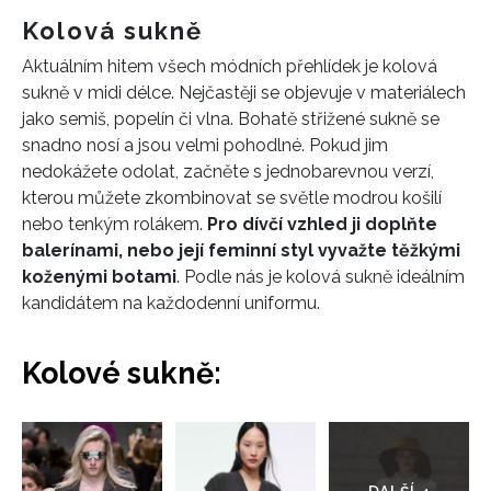
Kolová sukně
Aktuálním hitem všech módních přehlídek je kolová
sukně v midi délce. Nejčastěji se objevuje v materiálech
jako semiš, popelín či vlna. Bohatě střižené sukně se
snadno nosí a jsou velmi pohodlné. Pokud jim
nedokážete odolat, začněte s jednobarevnou verzí,
kterou můžete zkombinovat se světle modrou košilí
nebo tenkým rolákem.
Pro dívčí vzhled ji doplňte
balerínami, nebo její feminní styl vyvažte těžkými
koženými botami
. Podle nás je kolová sukně ideálním
kandidátem na každodenní uniformu.
Kolové sukně:
Přejít
do
galerie