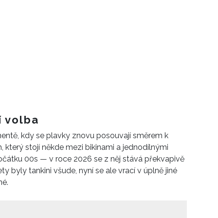
í volba
omentě, kdy se plavky znovu posouvají směrem k
ih, který stojí někde mezi bikinami a jednodílnými
počátku 00s — v roce 2026 se z něj stává překvapivě
ty byly tankini všude, nyní se ale vrací v úplně jiné
né.