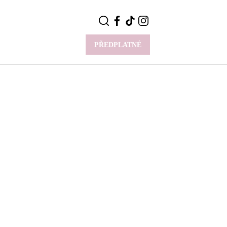
PŘEDPLATNÉ
VÍCE
Y
CELEBRITY
Novinky
Styl slavných
Rozhovory
ie