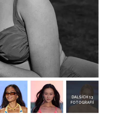
Přihlášením k newsletteru souhlasíte s
Obcho
společnosti BurdaMedia Extra s.r.o.
a potv
Zásadami ochrany soukromí
- BurdaMedia E
pracovat zejména k organizaci a vyhodnocení 
Chcete navíc dostávat i další zajímavé a exkluz
Pokud souhlasíte se zpracováním údajů k tom
soukromí BurdaMedia Extra s.r.o.
, zaškrtnět
Přejít
do
galerie