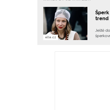
Šperk 
trend 
Ještě do
šperkovn
elle.cz
Letos se
jako jed
beads a 
definitiv