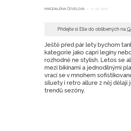
MAGDALÉNA ČEVELOVÁ
/
21. 06. 2026
Přidejte si Elle do oblíbených na
G
Ještě před pár lety bychom tan
kategorie jako capri legíny nebo 
rozhodně ne stylish. Letos se al
mezi bikinami a jednodílnými p
vrací se v mnohem sofistikovaněj
siluety i retro allure z něj děla
trendů sezóny.