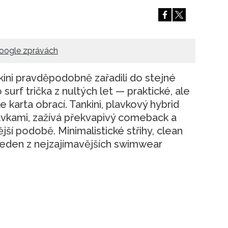
oogle zprávách
kini pravděpodobně zařadili do stejné
surf trička z nultých let — praktické, ale
e karta obrací. Tankini, plavkový hybrid
lavkami, zažívá překvapivý comeback a
ší podobě. Minimalistické střihy, clean
jí jeden z nejzajímavějších swimwear