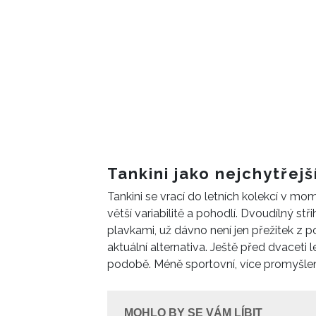
Tankini jako nejchytřejš
Tankini se vrací do letních kolekcí v m
větší variabilitě a pohodlí. Dvoudílný stř
plavkami, už dávno není jen přežitek z 
aktuální alternativa. Ještě před dvaceti le
podobě. Méně sportovní, více promyšle
MOHLO BY SE VÁM LÍBIT