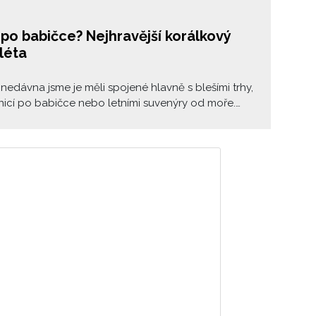
po babičce? Nejhravější korálkový
léta
nedávna jsme je měli spojené hlavně s blešími trhy,
icí po babičce nebo letními suvenýry od moře.
 ale vintage korálky a výrazné náhrdelníky vrací
en z nejvýraznějších doplňků sezóny. Barevné
dlouhé korále dokazují, že maximalismus je
ně zpět.