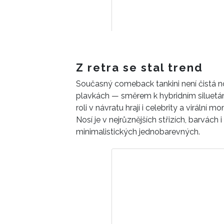
Z retra se stal trend
Současný comeback tankini není čistá no
plavkách — směrem k hybridním siluetám,
roli v návratu hrají i celebrity a virální 
Nosí je v nejrůznějších střizích, barvách
minimalistických jednobarevných.