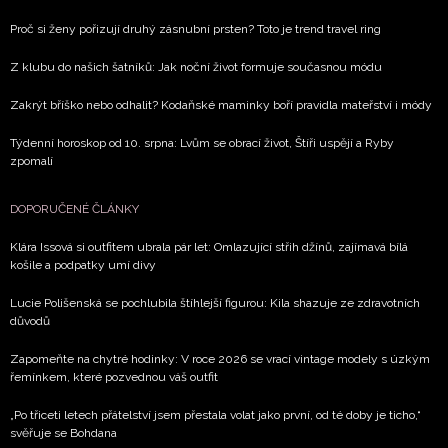
Proč si ženy pořizují druhý zásnubní prsten? Toto je trend travel ring
Z klubu do našich šatníků: Jak noční život formuje současnou módu
Zakrýt bříško nebo odhalit? Kodaňské maminky boří pravidla mateřství i módy
Týdenní horoskop od 10. srpna: Lvům se obrací život, Štíři uspějí a Ryby
zpomalí
DOPORUČENÉ ČLÁNKY
Klára Issová si outfitem ubrala pár let: Omlazující střih džínů, zajímavá bílá
košile a podpatky umí divy
Lucie Polišenská se pochlubila štíhlejší figurou: Kila shazuje ze zdravotních
důvodů
Zapomeňte na chytré hodinky: V roce 2026 se vrací vintage modely s úzkým
řemínkem, které pozvednou váš outfit
„Po třiceti letech přátelství jsem přestala volat jako první, od té doby je ticho,“
svěřuje se Bohdana