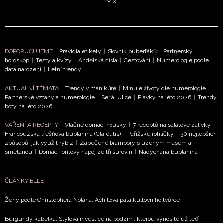
MIX
DOPORUČUJEME
Pravidla etikety
|
Slovník puberťáků
|
Partnerský
horoskop
|
Testy a kvízy
|
Andělská čísla
|
Cestování
|
Numerologie podle
data narození
|
Letní trendy
AKTUÁLNÍ TÉMATA
Trendy v manikúře
|
Minulé životy dle numerologie
|
Partnerské vztahy a numerologie
|
Seriál Ulice
|
Plavky na léto 2026
|
Trendy
boty na léto 2026
VAŘENÍ A RECEPTY
Vláčné domácí housky
|
7 receptů na salátové zálivky
|
Francouzská třešňová bublanina (Clafoutis)
|
Pařížské rohlíčky
|
30 nejlepších
způsobů, jak využít rybíz
|
Zapečené brambory s uzeným masem a
smetanou
|
Domácí iontový nápoj ze tří surovin
|
Nadýchaná bublanina
ČLÁNKY ELLE
Ženy podle Christophera Nolana: Achillova pata kultovního tvůrce
Burgundy kabelka: Stylová investice na podzim, kterou vynosíte už teď