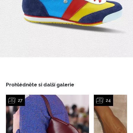
NEWSLETTER
ODESLAT
Přihlášením k newsletteru souhlasíte s
Obchodními
podmínkami společnosti BurdaMedia Extra s.r.o.
a
potvrzujete, že jste se seznámili se
Zásadami
ochrany soukromí
- BurdaMedia Extra s.r.o. bude s
Vašimi údaji pracovat zejména k organizaci a
vyhodnocení akce a zasílání novinek.
Prohlédněte si další galerie
Chcete navíc dostávat i další zajímavé a exkluzivní
informace od našich partnerů? Pokud souhlasíte se
zpracováním údajů k tomuto účelu podle
Zásad ochrany
soukromí BurdaMedia Extra s.r.o.
, zaškrtněte toto pole.