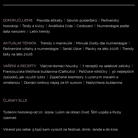
DOPORUČUJEME
Pravidla etikety
|
Slovník puberťáků
|
Partnerský
horoskop
|
Testy a kvízy
|
Andělská čísla
|
Cestování
|
Numerologie podle
data narození
|
Letní trendy
AKTUÁLNÍ TÉMATA
Trendy v manikúře
|
Minulé životy dle numerologie
|
Partnerské vztahy a numerologie
|
Seriál Ulice
|
Plavky na léto 2026
|
Trendy
boty na léto 2026
VAŘENÍ A RECEPTY
Vláčné domácí housky
|
7 receptů na salátové zálivky
|
Francouzská třešňová bublanina (Clafoutis)
|
Pařížské rohlíčky
|
30 nejlepších
způsobů, jak využít rybíz
|
Zapečené brambory s uzeným masem a
smetanou
|
Domácí iontový nápoj ze tří surovin
|
Nadýchaná bublanina
ČLÁNKY ELLE
Týdenní horoskop od 10. srpna: Lvům se obrací život, Štíři uspějí a Ryby
zpomalí
Víkend pro sebe: 5 tipů kam vyrazit na festival, drink, rande a do kina