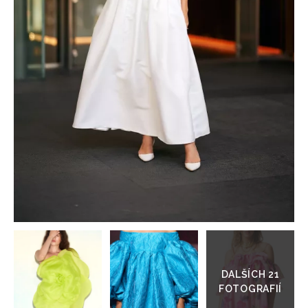
HOME
Přejít
do
galerie