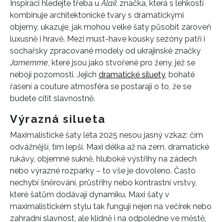
Inspiraci hledejte třeba u
Alaïi
: značka, která s lehkostí
kombinuje architektonické tvary s dramatickými
objemy, ukazuje, jak mohou velké šaty působit zároveň
luxusně i hravě. Mezi must-have kousky sezóny patří i
sochařsky zpracované modely od ukrajinské značky
Jamemme
, které jsou jako stvořené pro ženy, jež se
nebojí pozornosti. Jejich
dramatické siluety
, bohaté
řasení a couture atmosféra se postarají o to, že se
budete cítit slavnostně.
Výrazná silueta
Maximalistické šaty léta 2025 nesou jasný vzkaz: čím
odvážnější, tím lepší. Maxi délka až na zem, dramatické
rukávy, objemné sukně, hluboké výstřihy na zádech
nebo výrazné rozparky – to vše je dovoleno. Často
nechybí šněrování, průstřihy nebo kontrastní vrstvy,
které šatům dodávají dynamiku. Maxi šaty v
maximalistickém stylu tak fungují nejen na večírek nebo
zahradní slavnost, ale klidně i na odpoledne ve městě,