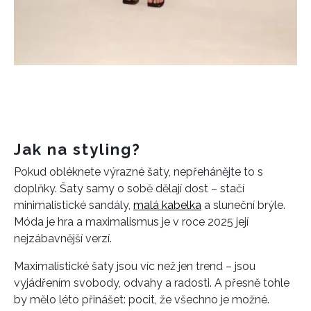
INFORMACE
Jak na styling?
REDAKCE
Pokud obléknete výrazné šaty, nepřehánějte to s
doplňky. Šaty samy o sobě dělají dost – stačí
minimalistické sandály,
malá kabelka
a sluneční brýle.
Móda je hra a maximalismus je v roce 2025 její
nejzábavnější verzí.
Maximalistické šaty jsou víc než jen trend – jsou
vyjádřením svobody, odvahy a radosti. A přesně tohle
by mělo léto přinášet: pocit, že všechno je možné.