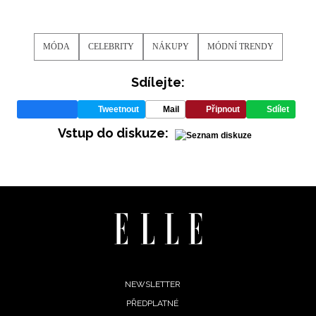
MÓDA
CELEBRITY
NÁKUPY
MÓDNÍ TRENDY
Sdílejte:
Tweetnout
Mail
Připnout
Sdílet
Vstup do diskuze:
NEWSLETTER
Footer
NEWSLETTER
ODESLAT
PŘEDPLATNÉ
menu