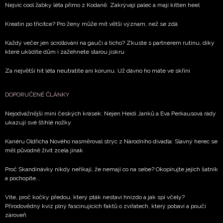
Nejvíc cool žabky léta přímo z Kodaně. Zakrývají palec a mají kitten heel
Kreatin po třicítce? Pro ženy může mít větší význam, než se zdá
Každý večer jen scrollování na gauči a ticho? Zkuste s partnerem rutinu, díky
které uklidíte dům i zažehnete starou jiskru
Za největší hit léta neutratíte ani korunu. Už dávno ho máte ve skříni
DOPORUČENÉ ČLÁNKY
Nejodvážnější mini českých krásek: Nejen Heidi Janků a Eva Perkausová rády
ukazují své štíhlé nožky
Kariéru Oldřicha Nového nasměroval strýc z Národního divadla: Slavný herec se
měl původně živit zcela jinak
Proč Skandinávky nikdy neříkají, že nemají co na sebe? Okopírujte jejich šatník
a pochopíte...
Víte, proč kočky předou, který pták nestaví hnízdo a jak spí včely?
Přírodovědný kvíz plný fascinujících faktů o zvířatech, který pobaví a poučí
zároveň