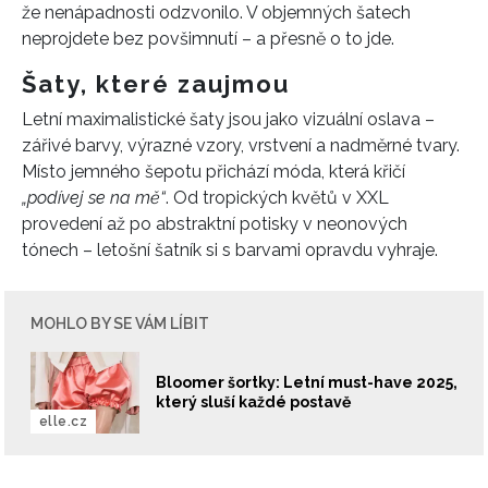
že nenápadnosti odzvonilo. V objemných šatech
neprojdete bez povšimnutí – a přesně o to jde.
Šaty, které zaujmou
Letní maximalistické šaty jsou jako vizuální oslava –
zářivé barvy, výrazné vzory, vrstvení a nadměrné tvary.
Místo jemného šepotu přichází móda, která křičí
„podívej se na mě“
. Od tropických květů v XXL
provedení až po abstraktní potisky v neonových
tónech – letošní šatník si s barvami opravdu vyhraje.
MOHLO BY SE VÁM LÍBIT
Bloomer šortky: Letní must-have 2025,
který sluší každé postavě
elle.cz