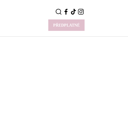
PŘEDPLATNÉ
VÍCE
Y
CELEBRITY
Novinky
Styl slavných
Rozhovory
ie