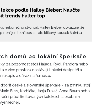
 lekce podle Hailey Bieber: Naučte
it trendy halter top
p, nekonečno stylingů. Hailey Bieber dokazuje, že
p není jen letní basics, ale klíčový kousek šatníku,
m lze postavit celý look. Minimalismus, textura i
ené kombinace – přesně takhle ho nosí ona.
kých domů po lokální šperkaře
ky, za pozornost stojí Halada, Rýdl, Pandora nebo
le více prostoru dostávají i lokální designéři a
lní rukopis a důraz na řemeslo.
podpořit české a slovenské šperkaře – za zmínku stojí
Marie Bliss, Korbička, Janja Prokić, Anna Baum nebo
a ruční práci, limitovaných kolekcích a osobním
výjimečněji.