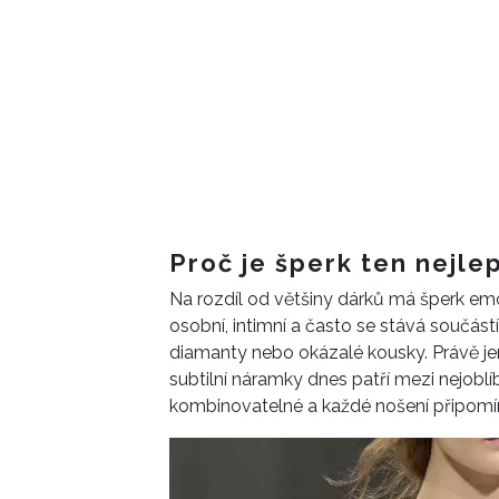
Proč je šperk ten nejle
Na rozdíl od většiny dárků má šperk emo
osobní, intimní a často se stává součást
diamanty nebo okázalé kousky. Právě je
subtilní náramky dnes patří mezi nejobl
kombinovatelné a každé nošení připomí