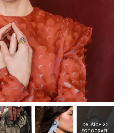
Přihlášením k newsletteru souhlasíte s
Obcho
společnosti BurdaMedia Extra s.r.o.
a potv
Zásadami ochrany soukromí
- BurdaMedia E
pracovat zejména k organizaci a vyhodnocení 
Chcete navíc dostávat i další zajímavé a exkluz
Pokud souhlasíte se zpracováním údajů k tom
soukromí BurdaMedia Extra s.r.o.
, zaškrtnět
Přejít
do
galerie