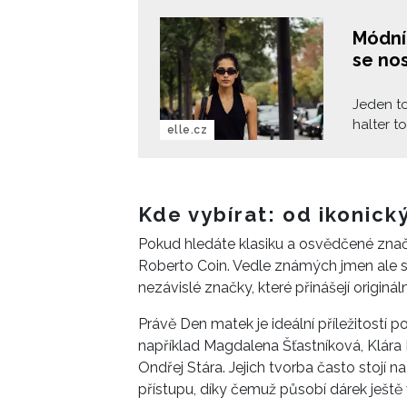
Módní
se nos
Jeden to
halter to
elle.cz
na které
promyšl
Kde vybírat: od ikonic
Pokud hledáte klasiku a osvědčené znač
Roberto Coin. Vedle známých jmen ale stá
nezávislé značky, které přinášejí originá
Právě Den matek je ideální příležitostí 
například Magdalena Šťastníková, Klára 
Ondřej Stára. Jejich tvorba často stojí n
přístupu, díky čemuž působí dárek ještě 