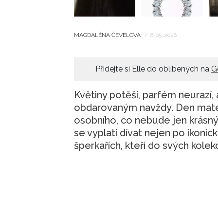
MAGDALÉNA ČEVELOVÁ
/
8. 05. 2026
Přidejte si Elle do oblíbených na
G
Květiny potěší, parfém neurazí,
obdarovaným navždy. Den matek 
osobního, co nebude jen krásný
se vyplatí dívat nejen po ikonick
šperkařích, kteří do svých kolekc