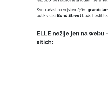
jejíž úbor se inspiroval jahodami se sme
Svou účast na nejslavnějším
grandsla
butik v ulici
Bond Street
bude hostit le
ELLE nežije jen na webu –
sítích: