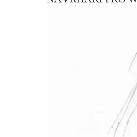
ELLE BEAUTY LOUNGE
L
S
V
S
S
ELLE DECORATION
H
INFORMACE
REDAKCE