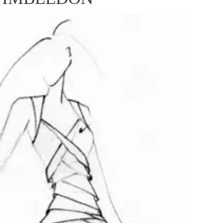
ÁSKA A SEX
ELLEPHORIA
ELLE STOR
ingles
y a on
ex
vatba
OME
NEWSLETTER