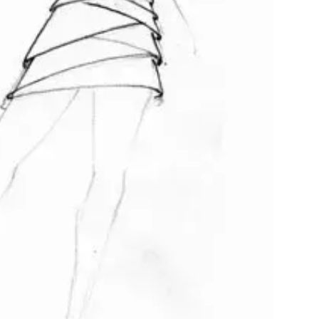
Přihlášením k newsletteru souhlasíte s
Obcho
společnosti BurdaMedia Extra s.r.o.
a potv
Zásadami ochrany soukromí
- BurdaMedia E
pracovat zejména k organizaci a vyhodnocení 
Chcete navíc dostávat i další zajímavé a exkluz
Pokud souhlasíte se zpracováním údajů k tom
soukromí BurdaMedia Extra s.r.o.
, zaškrtnět