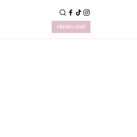
PŘEDPLATNÉ
VÍCE
Y
CELEBRITY
Novinky
Styl slavných
Rozhovory
ie