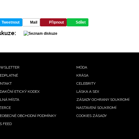
Tweetnout
Mail
Připnout
Sdílet
skuze:
ooter
WSLETTER
MÓDA
EDPLATNÉ
KRÁSA
enu
NTAKT
CELEBRITY
DAKČNÍ ETICKÝ KODEX
LÁSKA A SEX
LNÁ MÍSTA
ZÁSADY OCHRANY SOUKROMÍ
ZERCE
NASTAVENÍ SOUKROMÍ
EOBECNÉ OBCHODNÍ PODMÍNKY
COOKIES ZÁSADY
S FEED