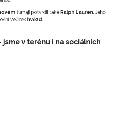
tanou.
movém
turnaji potvrdil také
Ralph Lauren
. Jeho
tošní večírek
hvězd
.
 jsme v terénu i na sociálních