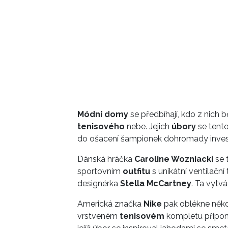
Módní domy
se předbíhají, kdo z nich 
tenisového
nebe. Jejich
úbory
se tent
do ošacení šampionek dohromady inves
Dánská hráčka
Caroline Wozniacki
se 
sportovním
outfitu
s unikátní ventilační
designérka
Stella McCartney
. Ta vytvá
Americká značka
Nike
pak oblékne někd
vrstveném
tenisovém
kompletu připomí