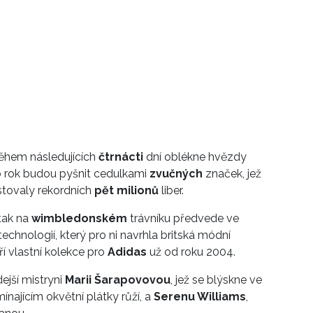
během následujících
čtrnácti
dní oblékne hvězdy
o rok budou pyšnit cedulkami
zvučných
značek, jež
tovaly rekordních
pět milionů
liber.
tak na
wimbledonském
trávníku předvede ve
 technologií, který pro ni navrhla britská módní
ří vlastní kolekce pro
Adidas
už od roku 2004.
ejší mistryni
Marii Šarapovovou
, jež se blýskne ve
najícím okvětní plátky růží, a
Serenu Williams
,