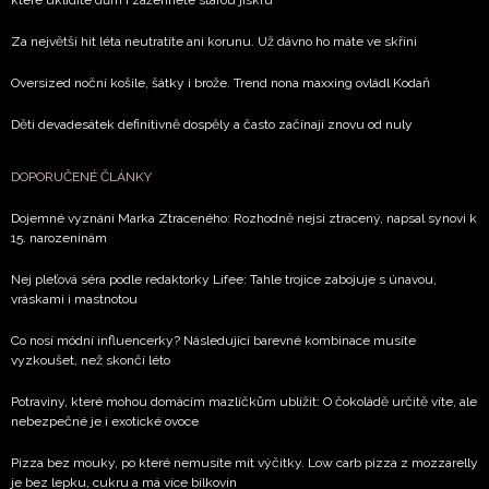
které uklidíte dům i zažehnete starou jiskru
Za největší hit léta neutratíte ani korunu. Už dávno ho máte ve skříni
Oversized noční košile, šátky i brože. Trend nona maxxing ovládl Kodaň
Děti devadesátek definitivně dospěly a často začínají znovu od nuly
DOPORUČENÉ ČLÁNKY
Dojemné vyznání Marka Ztraceného: Rozhodně nejsi ztracený, napsal synovi k
15. narozeninám
Nej pleťová séra podle redaktorky Lifee: Tahle trojice zabojuje s únavou,
vráskami i mastnotou
Co nosí módní influencerky? Následující barevné kombinace musíte
vyzkoušet, než skončí léto
Potraviny, které mohou domácím mazlíčkům ublížit: O čokoládě určitě víte, ale
nebezpečné je i exotické ovoce
Pizza bez mouky, po které nemusíte mít výčitky. Low carb pizza z mozzarelly
je bez lepku, cukru a má více bílkovin