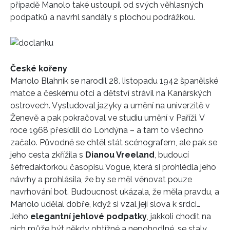
případě Manolo také ustoupil od svých věhlasných
podpatků a navrhl sandály s plochou podrážkou.
České kořeny
Manolo Blahnik se narodil 28. listopadu 1942 španělské
matce a českému otci a dětství strávil na Kanárských
ostrovech. Vystudoval jazyky a umění na univerzitě v
Ženevě a pak pokračoval ve studiu umění v Paříži. V
roce 1968 přesídlil do Londýna – a tam to všechno
začalo. Původně se chtěl stát scénografem, ale pak se
jeho cesta zkřížila s
Dianou Vreeland
, budoucí
šéfredaktorkou časopisu Vogue, která si prohlédla jeho
návrhy a prohlásila, že by se měl věnovat pouze
navrhování bot. Budoucnost ukázala, že měla pravdu, a
Manolo udělal dobře, když si vzal její slova k srdci…
Jeho
elegantní jehlové podpatky
, jakkoli chodit na
nich může být někdy obtížné a nepohodlné, se staly