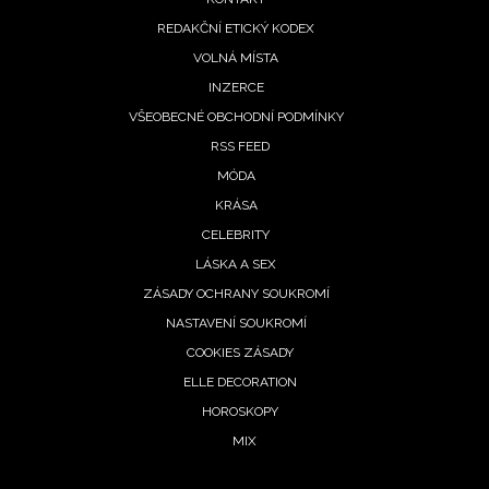
REDAKČNÍ ETICKÝ KODEX
VOLNÁ MÍSTA
INZERCE
VŠEOBECNÉ OBCHODNÍ PODMÍNKY
RSS FEED
MÓDA
KRÁSA
CELEBRITY
LÁSKA A SEX
ZÁSADY OCHRANY SOUKROMÍ
NASTAVENÍ SOUKROMÍ
COOKIES ZÁSADY
NEWSLETTER
ELLE DECORATION
HOROSKOPY
ODESLAT
MIX
Přihlášením k newsletteru souhlasíte s
Obchodními