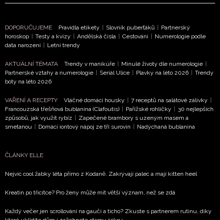
podmínkami společnosti BurdaMedia Extra s.r.o.
a
potvrzujete, že jste se seznámili se
Zásadami
DOPORUČUJEME
Pravidla etikety
|
Slovník puberťáků
|
Partnerský
ochrany soukromí
- BurdaMedia Extra s.r.o. bude s
horoskop
|
Testy a kvízy
|
Andělská čísla
|
Cestování
|
Numerologie podle
Vašimi údaji pracovat zejména k organizaci a
data narození
|
Letní trendy
vyhodnocení akce a zasílání novinek.
AKTUÁLNÍ TÉMATA
Trendy v manikúře
|
Minulé životy dle numerologie
|
Partnerské vztahy a numerologie
|
Seriál Ulice
|
Plavky na léto 2026
|
Trendy
Chcete navíc dostávat i další zajímavé a exkluzivní
boty na léto 2026
informace od našich partnerů? Pokud souhlasíte se
zpracováním údajů k tomuto účelu podle
Zásad ochrany
VAŘENÍ A RECEPTY
Vláčné domácí housky
|
7 receptů na salátové zálivky
|
soukromí BurdaMedia Extra s.r.o.
, zaškrtněte toto pole.
Francouzská třešňová bublanina (Clafoutis)
|
Pařížské rohlíčky
|
30 nejlepších
způsobů, jak využít rybíz
|
Zapečené brambory s uzeným masem a
smetanou
|
Domácí iontový nápoj ze tří surovin
|
Nadýchaná bublanina
ČLÁNKY ELLE
Nejvíc cool žabky léta přímo z Kodaně. Zakrývají palec a mají kitten heel
Kreatin po třicítce? Pro ženy může mít větší význam, než se zdá
Každý večer jen scrollování na gauči a ticho? Zkuste s partnerem rutinu, díky