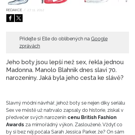
HOME
REDAKCE
/
27. 11. 2012
Přidejte si Elle do oblíbených na
Google
zprávách
Jeho boty jsou lepší než sex, řekla jednou
Madonna. Manolo Blahnik dnes slaví 70.
narozeniny. Jaká byla jeho cesta ke slávě?
Slavný módní návrhář, jehož boty se nejen díky seriálu
Sex ve městě už natrvalo zapsaly do historie, získal v
předvečer svých narozenin
cenu British Fashion
Awards
za mimořádný výkon. Zaslouženě. Vždyť co
by si bez něj počala Sarah Jessica Parker, že? On sám