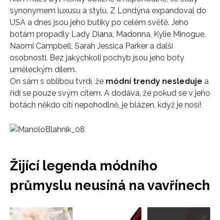
synonymem luxusu a stylu. Z Londýna expandoval do
USA a dnes jsou jeho butiky po celém světě. Jeho
botám propadly Lady Diana, Madonna, Kylie Minogue,
Naomi Campbell, Sarah Jessica Parker a další
osobnosti. Bez jakýchkoli pochyb jsou jeho boty
uměleckým dílem.
On sám s oblibou tvrdí, že
módní trendy nesleduje
a
řídí se pouze svým citem. A dodává, že pokud se v jeho
botách někdo cítí nepohodlně, je blázen, když je nosí!
Žijící legenda módního
průmyslu neusíná na vavřínech
Přejít