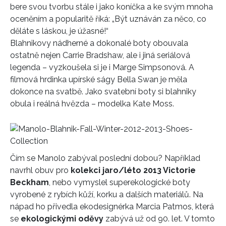
bere svou tvorbu stále i jako koníčka a ke svým mnoha
oceněním a popularitě říká: „Být uznáván za něco, co
děláte s láskou, je úžasné!“
Blahnikovy nádherné a dokonalé boty obouvala
ostatně nejen Carrie Bradshaw, ale i jiná seriálová
legenda – vyzkoušela si je i Marge Simpsonová. A
filmová hrdinka upírské ságy Bella Swan je měla
dokonce na svatbě. Jako svatební boty si blahniky
obula i reálná hvězda – modelka Kate Moss.
Čím se Manolo zabýval poslední dobou? Například
navrhl obuv pro
kolekci jaro/léto 2013 Victorie
Beckham
, nebo vymyslel superekologické boty
vyrobené z rybích kůží, korku a dalších materiálů. Na
nápad ho přivedla ekodesignérka Marcia Patmos, která
se
ekologickými oděvy
zabývá už od 90. let. V tomto