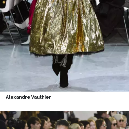
Přihlášením k newsletteru souhlasíte s
Obchodními
podmínkami společnosti BurdaMedia Extra s.r.o.
a
potvrzujete, že jste se seznámili se
Zásadami
ochrany soukromí
- BurdaMedia Extra s.r.o. bude s
Vašimi údaji pracovat zejména k organizaci a
vyhodnocení akce a zasílání novinek.
Chcete navíc dostávat i další zajímavé a exkluzivní
informace od našich partnerů? Pokud souhlasíte se
zpracováním údajů k tomuto účelu podle
Zásad ochrany
soukromí BurdaMedia Extra s.r.o.
, zaškrtněte toto pole.
Alexandre Vauthier