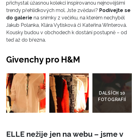
přichystal úžasnou kolekci inspirovanou nejnovějšími
trendy přehlídkových mol. Jste zvědaví?
Podívejte se
do galerie
na snímky z večírku, na kterém nechyběl
Jakub Polanka, Klára Vytisková či Kateřina Winterová.
Kousky budou v obchodech k dostání postupně – od
teď až do března.
Givenchy pro H&M
Přejít
do
galerie
ELLE nežije jen na webu – jsme v