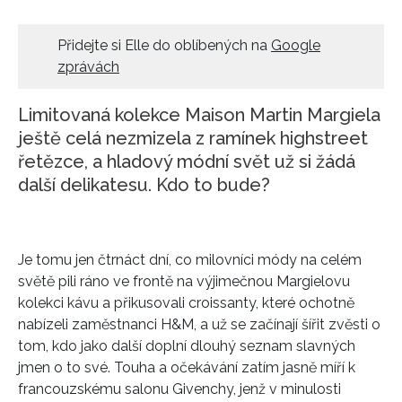
HOME
Přidejte si Elle do oblíbených na
Google
zprávách
Limitovaná kolekce Maison Martin Margiela
ještě celá nezmizela z ramínek highstreet
řetězce, a hladový módní svět už si žádá
další delikatesu. Kdo to bude?
Je tomu jen čtrnáct dní, co milovníci módy na celém
světě pili ráno ve frontě na výjimečnou Margielovu
kolekci kávu a přikusovali croissanty, které ochotně
nabízeli zaměstnanci H&M, a už se začínají šířit zvěsti o
tom, kdo jako další doplní dlouhý seznam slavných
jmen o to své. Touha a očekávání zatím jasně míří k
francouzskému salonu Givenchy, jenž v minulosti