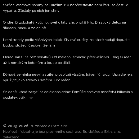
Svržení atomové bomby na Hirošimu: V nepředstavitelném žáru se část lidí
vypařila. Zůstaly po nich jen stíny
Ondřej Brzobohatý kvůli roli svého táty zhubnul 8 kilo: Drastický detox na
šťávách, masu a zelenině
Letní trendy podle vášnivých Italek. Stylové outfity, na které nedají dopustit,
budou slušet i českým ženám
Herec Jan Cina bez servítků: Od malého „smrada” přes vášnivou Drag Queen
až k romským kořenům a touze po dítěti
Dýňová semínka nevyhazujte, prospívají vlasům, trávení či srdci. Upravte je a
využijte jako zdravou svačinu i do vaření
Snídaně, která zasytí na celé dopoledne: Pomůže správné množství bílkovin a
dostatek vlákniny
© 2003-2026
BurdaMedia Extra s.r.o.
Kopírování obsahu je bez písemného souhlasu BurdaMedia Extra s.r.o.
zakázáno