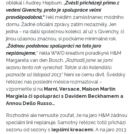
oblékal i Audrey Hepburn. „
Zvěsti přicházejí přímo z
vedení Givenchy, proto je spolupráce velmi
pravděpodobná,“
řekl médiím zaměstnanec módního
domu. Žádné oficiální zprávy zatím nezazněly. Jen
jedna – na další společnou kolekci, ať už s Givenchy, či
jinou úžasnou značnou, si počkáme minimálně rok.
„
Žádnou podobnou spolupráci na toto jaro
neplánujeme,
“ řekla WWD kreativní poradkyně H&M
Margareta van den Bosch. „
Rozhodli jsme se jarní
sezonu tento rok vynechat. Takže si do kalendářů
poznačte až listopad 2013.“
Není se čemu divit. Švédský
řetězec nás poslední měsíce rozmazloval –
vzpomeňte si na
Marni, Versace, Maison Martin
Margiela či spolupráci s Davidem Beckhamem a
Annou Dello Russo…
Rozhodně ale nemusíte zoufat, že na jaro H&M žádnou
speciální linii neplánuje. Samotný řetězec totiž přichází
sezonu od sezony s
lepšími kreacem
i. A na jaro 2013