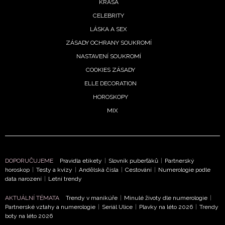
KRÁSA
CELEBRITY
LÁSKA A SEX
ZÁSADY OCHRANY SOUKROMÍ
NASTAVENÍ SOUKROMÍ
COOKIES ZÁSADY
ELLE DECORATION
HOROSKOPY
MIX
NEWSLETTER
DOPORUČUJEME
Pravidla etikety
|
Slovník puberťáků
|
Partnerský
horoskop
|
Testy a kvízy
|
Andělská čísla
|
Cestování
|
Numerologie podle
data narození
|
Letní trendy
ODESLAT
AKTUÁLNÍ TÉMATA
Trendy v manikúře
|
Minulé životy dle numerologie
|
Partnerské vztahy a numerologie
|
Seriál Ulice
|
Plavky na léto 2026
|
Trendy
Přihlášením k newsletteru souhlasíte s
Obchodními
boty na léto 2026
podmínkami společnosti BurdaMedia Extra s.r.o.
a