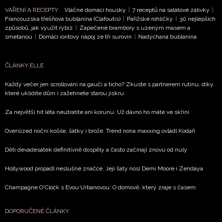
potvrzujete, že jste se seznámili se
Zásadami
VAŘENÍ A RECEPTY
Vláčné domácí housky
|
7 receptů na salátové zálivky
|
ochrany soukromí
- BurdaMedia Extra s.r.o. bude s
Francouzská třešňová bublanina (Clafoutis)
|
Pařížské rohlíčky
|
30 nejlepších
způsobů, jak využít rybíz
|
Zapečené brambory s uzeným masem a
Vašimi údaji pracovat zejména k organizaci a
smetanou
|
Domácí iontový nápoj ze tří surovin
|
Nadýchaná bublanina
vyhodnocení akce a zasílání novinek.
Chcete navíc dostávat i další zajímavé a exkluzivní
ČLÁNKY ELLE
informace od našich partnerů? Pokud souhlasíte se
zpracováním údajů k tomuto účelu podle
Zásad ochrany
Každý večer jen scrollování na gauči a ticho? Zkuste s partnerem rutinu, díky
které uklidíte dům i zažehnete starou jiskru
soukromí BurdaMedia Extra s.r.o.
, zaškrtněte toto pole.
Za největší hit léta neutratíte ani korunu. Už dávno ho máte ve skříni
Oversized noční košile, šátky i brože. Trend nona maxxing ovládl Kodaň
Děti devadesátek definitivně dospěly a často začínají znovu od nuly
Hollywood propadl neslušné značce. Její šaty nosí Demi Moore i Zendaya
Champagne O'Clock s Evou Urbanovou: O domově, který zraje s časem
DOPORUČENÉ ČLÁNKY