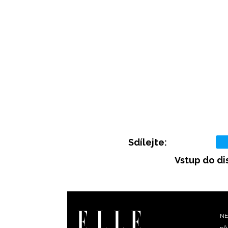
Sdílejte:
Vstup do di
F
NE