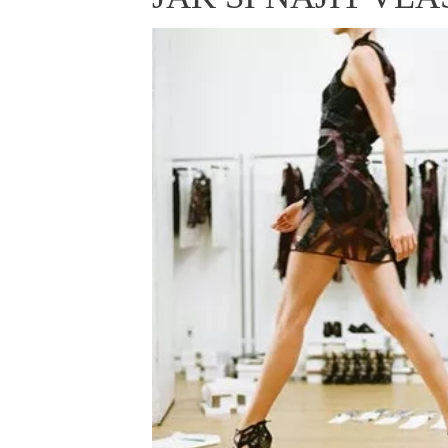
ELLE BEAUTY LOUNGE
L
S
V
S
S
ELLE DECORATION
H
INFORMACE
REDAKCE