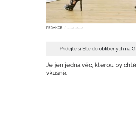
REDAKCE
/
1. 10. 2012
Přidejte si Elle do oblíbených na
G
Je jen jedna věc, kterou by chtě
vkusně.