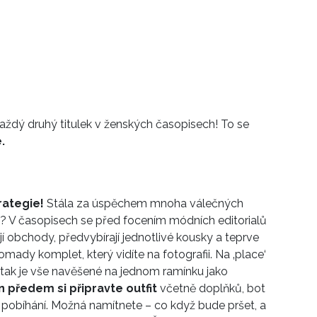
 každý druhý titulek v ženských časopisech! To se
.
rategie!
Stála za úspěchem mnoha válečných
 V časopisech se před focením módních editorialů
jí obchody, předvybírají jednotlivé kousky a teprve
ady komplet, který vidíte na fotografii. Na ‚place‘
 a tak je vše navěšené na jednom ramínku jako
 předem si připravte outfit
včetně doplňků, bot
pobíhání. Možná namítnete – co když bude pršet, a