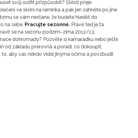
et svůj outfit přizpůsobit? Štěstí přeje
ečení ve skříni na ramínka a pak jen sáhněte po jiné
y tomu se vám nestane, že budete hledět do
co na sebe.
Pracujte sezonně.
Právě teď je ta
řipravit se na sezonu podzim–zima 2012/13.
binace dohromady? Pozvěte si kamarádku nebo ještě
říň od základu přerovná a poradí, co dokoupit,
a to, aby vás někdo viděl jinýma očima a povzbudil