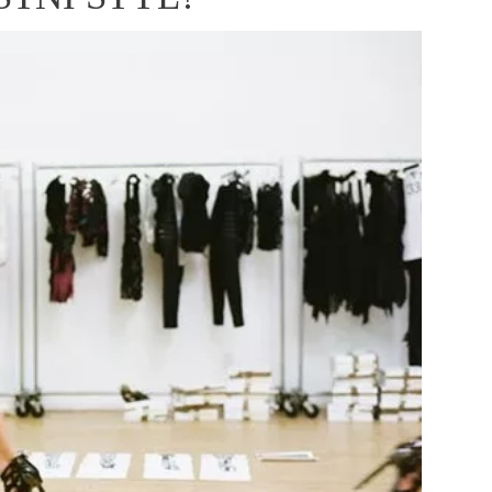
ÁSKA A SEX
ELLEPHORIA
ELLE STOR
ingles
y a on
ex
vatba
OME
NEWSLETTER