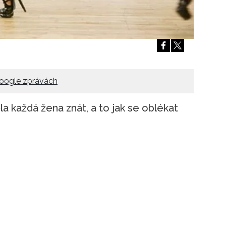
Přihlášením k newsletteru souhlasíte s
Obcho
společnosti BurdaMedia Extra s.r.o.
a potv
Zásadami ochrany soukromí
- BurdaMedia E
pracovat zejména k organizaci a vyhodnocení 
Chcete navíc dostávat i další zajímavé a exkluz
Pokud souhlasíte se zpracováním údajů k tom
oogle zprávách
soukromí BurdaMedia Extra s.r.o.
, zaškrtnět
la každá žena znát, a to jak se oblékat