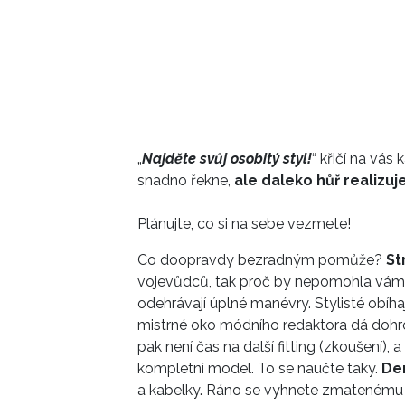
„
Najděte svůj osobitý styl!
“ křičí na vás
snadno řekne,
ale daleko hůř realizuje
Plánujte, co si na sebe vezmete!
Co doopravdy bezradným pomůže?
St
vojevůdců, tak proč by nepomohla vám?
odehrávají úplné manévry. Stylisté obíha
mistrné oko módního redaktora dá dohrom
pak není čas na další fitting (zkoušení),
kompletní model. To se naučte taky.
Den
a kabelky. Ráno se vyhnete zmatenému 