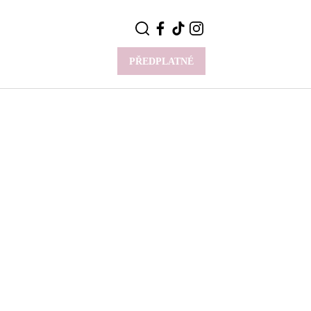
PŘEDPLATNÉ
VÍCE
Y
CELEBRITY
Novinky
Styl slavných
Rozhovory
ie