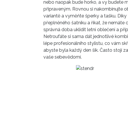
nebo naopak bude horko, a vy budete mus
připraveným. Rovnou si nakombinujte obl
variantě a vyměňte šperky a tašku. Dík
přeplněného šatníku a říkat, že nemáte 
správná doba uklidit letní oblečení a p
Netroufáte si sama dát jednotlivé kom
lépe profesionálního stylistu, co vám sk
abyste byla každý den šik. Často stojí z
vaše sebevědomí.