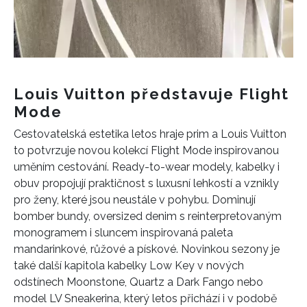
Louis Vuitton představuje Flight
Mode
Cestovatelská estetika letos hraje prim a Louis Vuitton
to potvrzuje novou kolekcí Flight Mode inspirovanou
uměním cestování. Ready-to-wear modely, kabelky i
obuv propojují praktičnost s luxusní lehkostí a vznikly
pro ženy, které jsou neustále v pohybu. Dominují
bomber bundy, oversized denim s reinterpretovaným
monogramem i sluncem inspirovaná paleta
mandarinkové, růžové a pískové. Novinkou sezony je
NEWSLETTER
také další kapitola kabelky Low Key v nových
odstínech Moonstone, Quartz a Dark Fango nebo
ODESLAT
model LV Sneakerina, který letos přichází i v podobě