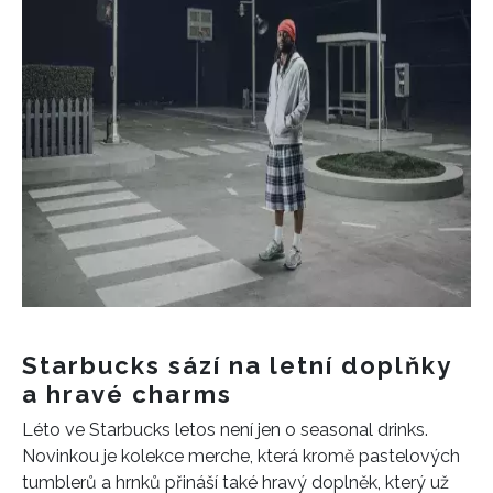
Starbucks sází na letní doplňky
a hravé charms
Léto ve Starbucks letos není jen o seasonal drinks.
Novinkou je kolekce merche, která kromě pastelových
tumblerů a hrnků přináší také hravý doplněk, který už