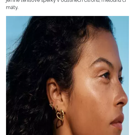
jemné tenisové šperky v odstínech citronu, melounu či
máty.