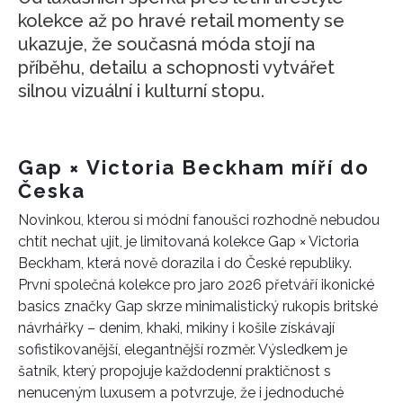
kolekce až po hravé retail momenty se
ukazuje, že současná móda stojí na
příběhu, detailu a schopnosti vytvářet
silnou vizuální i kulturní stopu.
Gap × Victoria Beckham míří do
Česka
Novinkou, kterou si módní fanoušci rozhodně nebudou
chtít nechat ujít, je limitovaná kolekce Gap × Victoria
Beckham, která nově dorazila i do České republiky.
První společná kolekce pro jaro 2026 přetváří ikonické
basics značky Gap skrze minimalistický rukopis britské
návrhářky – denim, khaki, mikiny i košile získávají
sofistikovanější, elegantnější rozměr. Výsledkem je
šatník, který propojuje každodenní praktičnost s
nenuceným luxusem a potvrzuje, že i jednoduché