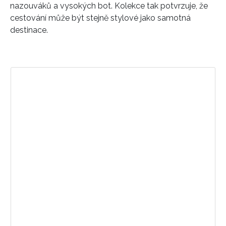
nazouváků a vysokých bot. Kolekce tak potvrzuje, že
Přihlášením k newsletteru souhlasíte s
Obchodními
cestování může být stejně stylové jako samotná
podmínkami společnosti BurdaMedia Extra s.r.o.
a
destinace.
potvrzujete, že jste se seznámili se
Zásadami
ochrany soukromí
- BurdaMedia Extra s.r.o. bude s
Vašimi údaji pracovat zejména k organizaci a
vyhodnocení akce a zasílání novinek.
Chcete navíc dostávat i další zajímavé a exkluzivní
informace od našich partnerů? Pokud souhlasíte se
zpracováním údajů k tomuto účelu podle
Zásad ochrany
soukromí BurdaMedia Extra s.r.o.
, zaškrtněte toto pole.
Zobrazit příspěvek na Instagramu