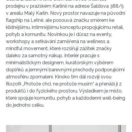
prodejnu v pražském Karlíně na adrese Šaldova 388/5
v areálu Malý Karlín. Nový prostor navazuje na původní
flagship na Letné, ale posouvá značku směrem ke
klidnějšímu, intimnějšímu konceptu propojujícímu retail,
pohyb a komunitu. Novinkou je i důraz na eventy,
workshopy a setkávání zaměřená na wellness a
mindful movement, které rozšiřují zážitek značky
daleko za samotný nákup. Interiér pracuje s
minimalistickým designem, kurátorským výběrem
doplňků a jemnými barevnými přechody podporujícími
atmosféru zpomalení. Kinoko tím dál rozvíjí svou
filozofii „Protože chci, ne protože musím“ a přenáší ji z
produktů i do fyzického prostoru. Výsledkem je místo,
které spojuje komunitu, pohyb a každodenní well-being
do jednoho celku.