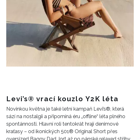
Levi’s® vrací kouzlo Y2K léta
Novinkou května je také letní kampaň Levi’s®, která
sází na nostalgii a připomíná éru „offline“ léta plného
spontánnosti. Hlavní roli tentokrát hrají denimové
kraťasy – od ikonických 501® Original Short přes
oversized Baggy Dad Jort až po pánské relaxed střihy