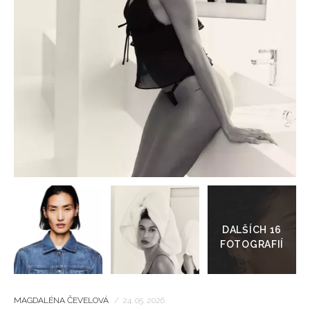
HOME
Přejít
do
galerie
MAGDALÉNA ČEVELOVÁ
/
24. 05. 2026