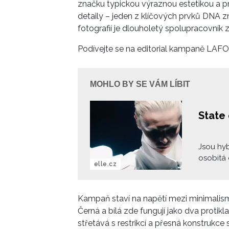
značku typickou výraznou estetikou a pr
detaily – jeden z klíčových prvků DNA 
fotografií je dlouholetý spolupracovník 
Podívejte se na editorial kampaně LAF
MOHLO BY SE VÁM LÍBIT
State
Jsou hyb
osobitá 
elle.cz
směr cel
značek j
Antonín
Kampaň staví na napětí mezi minimalisme
Kolowrat
Černá a bílá zde fungují jako dva protikl
kde se 
střetává s restrikcí a přesná konstrukce s
jsme byl