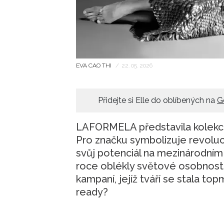
EVA CAO THI
/
22. 05. 2026
Přidejte si Elle do oblíbených na
G
LAFORMELA představila kolekci S
Pro značku symbolizuje revoluci
svůj potenciál na mezinárodní
roce oblékly světové osobnosti 
kampaní, jejíž tváří se stala 
ready?