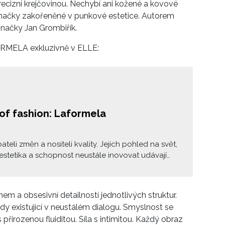
ecizní krejčovinou. Nechybí ani kožené a kovové
značky zakořeněné v punkové estetice.
Autorem
značky Jan Grombiřík.
ORMELA exkluzivně v ELLE:
 of fashion: Laformela
ateli změn a nositeli kvality. Jejich pohled na svět,
estetika a schopnost neustále inovovat udávají
é lokální módní scéně. Jednou z výrazných
e československá Laformela, za kterou stojí
 Soukup, Miroslava Kohutiarová a Francesca
m a obsesivní detailností jednotlivých struktur.
. S Antonínem Soukupem jsme si povídali o tom,
ady existující v neustálém dialogu. Smyslnost se
česko-slovenská móda nachází v roce 2025. Kde
 přirozenou fluiditou. Síla s intimitou. Každý obraz
i tehdy – a kde jsme teď?