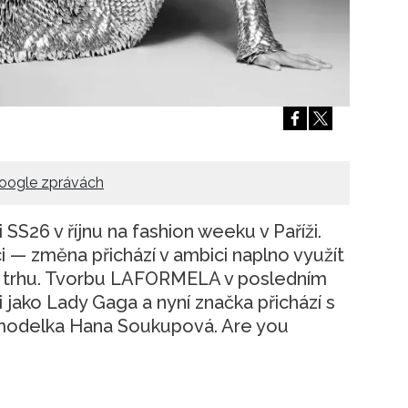
Přihlášením k newsletteru souhlasíte s
Obcho
společnosti BurdaMedia Extra s.r.o.
a potv
Zásadami ochrany soukromí
- BurdaMedia E
pracovat zejména k organizaci a vyhodnocení 
Chcete navíc dostávat i další zajímavé a exkluz
Pokud souhlasíte se zpracováním údajů k tom
soukromí BurdaMedia Extra s.r.o.
, zaškrtnět
oogle zprávách
S26 v říjnu na fashion weeku v Paříži.
 — změna přichází v ambici naplno využít
m trhu. Tvorbu LAFORMELA v posledním
jako Lady Gaga a nyní značka přichází s
topmodelka Hana Soukupová. Are you