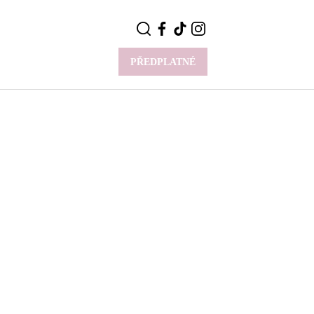
PŘEDPLATNÉ
VÍCE
Y
CELEBRITY
Novinky
Styl slavných
Rozhovory
ie