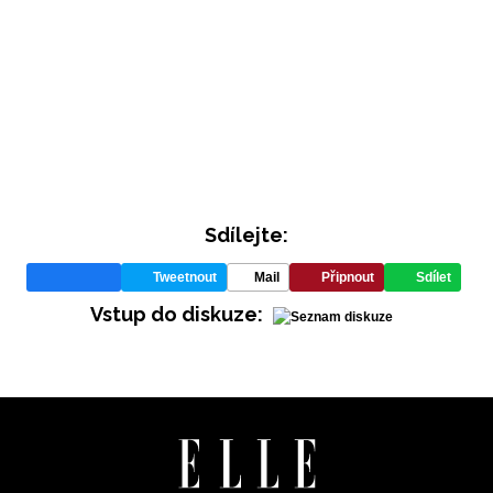
Sdílejte:
Tweetnout
Mail
Připnout
Sdílet
Vstup do diskuze: