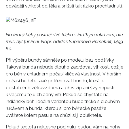
odvádějí vlhkost od těla a snižují tak riziko prochladnutí.
Na kratší běhy postačí dvě trička s krátkým rukávem, ale
musí být funkční. Např. adidas Supernova Primeknit, 1499
Kč.
Při výběru bundy sáhněte po modelu bez podšívky.
Taková bunda nebude dlouho zadržovat vlhkost, což je
pro běh v chladném počasí klíčová vlastnost. V horším
počasí budete také potřebovat bundu, která je
dostatečně větruvzdorná a přes zip ani švy nepustí
k vašemu tělu chladný vítr. Pokud se chystáte na
indiánský běh, ideální variantou bude tričko s dlouhým
rukávem a bunda, kterou si pro běžecké pasáže
uvážete kolem pasu a na chůzi si ji obléknete.
Pokud teplota neklesne pod nulu, budou vám na nohy