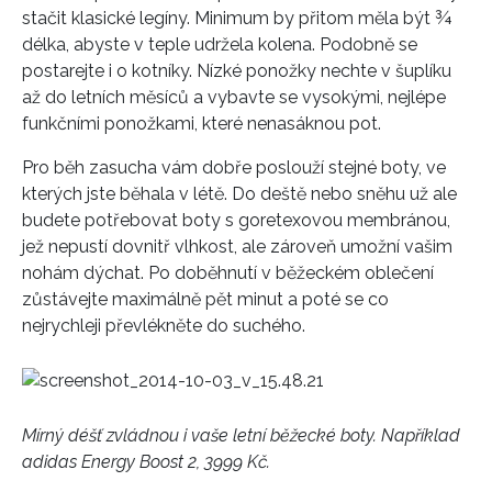
stačit klasické legíny. Minimum by přitom měla být ¾
délka, abyste v teple udržela kolena. Podobně se
postarejte i o kotníky. Nízké ponožky nechte v šuplíku
až do letních měsíců a vybavte se vysokými, nejlépe
funkčními ponožkami, které nenasáknou pot.
Pro běh zasucha vám dobře poslouží stejné boty, ve
kterých jste běhala v létě. Do deště nebo sněhu už ale
budete potřebovat boty s goretexovou membránou,
jež nepustí dovnitř vlhkost, ale zároveň umožní vašim
nohám dýchat. Po doběhnutí v běžeckém oblečení
zůstávejte maximálně pět minut a poté se co
nejrychleji převlékněte do suchého.
Mírný déšť zvládnou i vaše letní běžecké boty. Například
adidas Energy Boost 2, 3999 Kč.