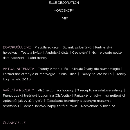
ELLE DECORATION
ODESLAT
HOROSKOPY
MIX
Přihlášením k newsletteru souhlasíte s
Obchodními
podmínkami společnosti BurdaMedia Extra s.r.o.
a
potvrzujete, že jste se seznámili se
Zásadami
ochrany soukromí
- BurdaMedia Extra s.r.o. bude s
DOPORUČUJEME
Pravidla etikety
|
Slovník puberťáků
|
Partnerský
Vašimi údaji pracovat zejména k organizaci a
horoskop
|
Testy a kvízy
|
Andělská čísla
|
Cestování
|
Numerologie podle
vyhodnocení akce a zasílání novinek.
data narození
|
Letní trendy
Chcete navíc dostávat i další zajímavé a exkluzivní
AKTUÁLNÍ TÉMATA
Trendy v manikúře
|
Minulé životy dle numerologie
|
informace od našich partnerů? Pokud souhlasíte se
Partnerské vztahy a numerologie
|
Seriál Ulice
|
Plavky na léto 2026
|
Trendy
boty na léto 2026
zpracováním údajů k tomuto účelu podle
Zásad ochrany
soukromí BurdaMedia Extra s.r.o.
, zaškrtněte toto pole.
VAŘENÍ A RECEPTY
Vláčné domácí housky
|
7 receptů na salátové zálivky
|
Francouzská třešňová bublanina (Clafoutis)
|
Pařížské rohlíčky
|
30 nejlepších
způsobů, jak využít rybíz
|
Zapečené brambory s uzeným masem a
smetanou
|
Domácí iontový nápoj ze tří surovin
|
Nadýchaná bublanina
ČLÁNKY ELLE