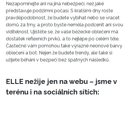
Nezapomínejte ani na jiná nebezpečí, než jaké
představuje podzimní počasí. S kratšími dny roste
pravděpodobnost, že budete vybíhat nebo se vracet
domů za tmy, a proto byste neměla podcenit ani svou
viditelnost. Ujistěte se, že vaše běžecké oblečení má
dostatek reflexních prvků, a to nejlépe po celém těle.
Částečně vám pomohou také výrazné neonové barvy
oblečení a bot. Nejen že budete trendy, ale také si
užijete běhání v bezpečí bez špatných následků.
INFORMACE
ELLE nežije jen na webu – jsme v
REDAKCE
terénu i na sociálních sítích: