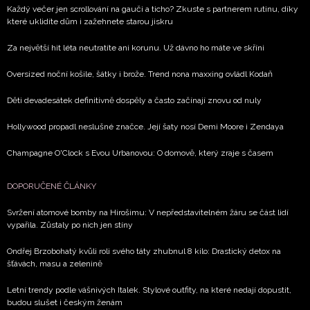
Každý večer jen scrollování na gauči a ticho? Zkuste s partnerem rutinu, díky
které uklidíte dům i zažehnete starou jiskru
Za největší hit léta neutratíte ani korunu. Už dávno ho máte ve skříni
Oversized noční košile, šátky i brože. Trend nona maxxing ovládl Kodaň
Děti devadesátek definitivně dospěly a často začínají znovu od nuly
Hollywood propadl neslušné značce. Její šaty nosí Demi Moore i Zendaya
Champagne O'Clock s Evou Urbanovou: O domově, který zraje s časem
DOPORUČENÉ ČLÁNKY
Svržení atomové bomby na Hirošimu: V nepředstavitelném žáru se část lidí
vypařila. Zůstaly po nich jen stíny
Ondřej Brzobohatý kvůli roli svého táty zhubnul 8 kilo: Drastický detox na
šťávách, masu a zelenině
Letní trendy podle vášnivých Italek. Stylové outfity, na které nedají dopustit,
budou slušet i českým ženám