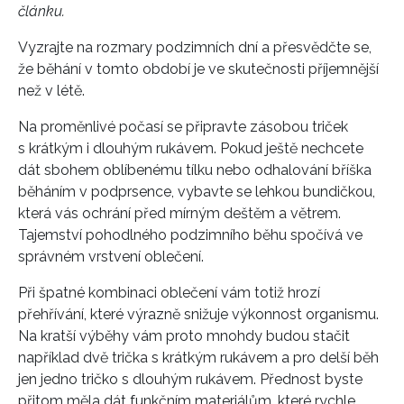
článku.
Vyzrajte na rozmary podzimních dní a přesvědčte se,
že běhání v tomto období je ve skutečnosti příjemnější
než v létě.
Na proměnlivé počasí se připravte zásobou triček
s krátkým i dlouhým rukávem. Pokud ještě nechcete
dát sbohem oblíbenému tílku nebo odhalování bříška
běháním v podprsence, vybavte se lehkou bundičkou,
která vás ochrání před mírným deštěm a větrem.
Tajemství pohodlného podzimního běhu spočívá ve
správném vrstvení oblečení.
Při špatné kombinaci oblečení vám totiž hrozí
přehřívání, které výrazně snižuje výkonnost organismu.
Na kratší výběhy vám proto mnohdy budou stačit
například dvě trička s krátkým rukávem a pro delší běh
jen jedno tričko s dlouhým rukávem. Přednost byste
přitom měla dát funkčním materiálům, které rychle