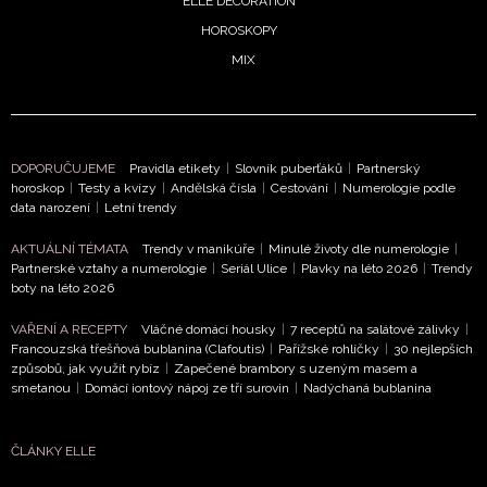
ELLE DECORATION
HOROSKOPY
MIX
DOPORUČUJEME
Pravidla etikety
|
Slovník puberťáků
|
Partnerský
horoskop
|
Testy a kvízy
|
Andělská čísla
|
Cestování
|
Numerologie podle
NEWSLETTER
data narození
|
Letní trendy
AKTUÁLNÍ TÉMATA
Trendy v manikúře
|
Minulé životy dle numerologie
|
ODESLAT
Partnerské vztahy a numerologie
|
Seriál Ulice
|
Plavky na léto 2026
|
Trendy
boty na léto 2026
Přihlášením k newsletteru souhlasíte s
Obchodními
VAŘENÍ A RECEPTY
Vláčné domácí housky
|
7 receptů na salátové zálivky
|
podmínkami společnosti BurdaMedia Extra s.r.o.
a
Francouzská třešňová bublanina (Clafoutis)
|
Pařížské rohlíčky
|
30 nejlepších
potvrzujete, že jste se seznámili se
Zásadami
způsobů, jak využít rybíz
|
Zapečené brambory s uzeným masem a
smetanou
|
Domácí iontový nápoj ze tří surovin
|
Nadýchaná bublanina
ochrany soukromí
- BurdaMedia Extra s.r.o. bude s
Vašimi údaji pracovat zejména k organizaci a
vyhodnocení akce a zasílání novinek.
ČLÁNKY ELLE