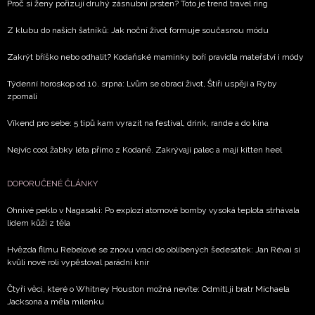
Chcete navíc dostávat i další zajímavé a exkluzivní
Proč si ženy pořizují druhý zásnubní prsten? Toto je trend travel ring
informace od našich partnerů? Pokud souhlasíte se
Z klubu do našich šatníků: Jak noční život formuje současnou módu
zpracováním údajů k tomuto účelu podle
Zásad ochrany
soukromí BurdaMedia Extra s.r.o.
, zaškrtněte toto pole.
Zakrýt bříško nebo odhalit? Kodaňské maminky boří pravidla mateřství i módy
Týdenní horoskop od 10. srpna: Lvům se obrací život, Štíři uspějí a Ryby
zpomalí
Víkend pro sebe: 5 tipů kam vyrazit na festival, drink, rande a do kina
Nejvíc cool žabky léta přímo z Kodaně. Zakrývají palec a mají kitten heel
DOPORUČENÉ ČLÁNKY
Ohnivé peklo v Nagasaki: Po explozi atomové bomby vysoká teplota strhávala
lidem kůži z těla
Hvězda filmu Rebelové se znovu vrací do oblíbených šedesátek: Jan Révai si
kvůli nové roli vypěstoval parádní knír
Čtyři věci, které o Whitney Houston možná nevíte: Odmítl ji bratr Michaela
Jacksona a měla milenku