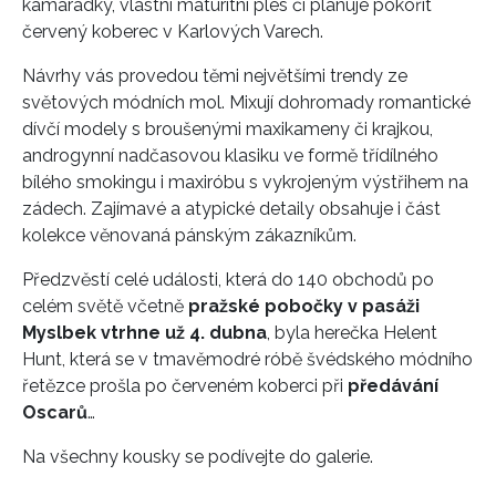
kamarádky, vlastní maturitní ples či plánuje pokořit
červený koberec v Karlových Varech.
Návrhy vás provedou těmi největšími trendy ze
světových módních mol. Mixují dohromady romantické
dívčí modely s broušenými maxikameny či krajkou,
androgynní nadčasovou klasiku ve formě třídílného
bílého smokingu i maxiróbu s vykrojeným výstřihem na
zádech. Zajímavé a atypické detaily obsahuje i část
kolekce věnovaná pánským zákazníkům.
Předzvěstí celé události, která do 140 obchodů po
celém světě včetně
pražské pobočky v pasáži
Myslbek vtrhne už 4. dubna
, byla herečka Helent
Hunt, která se v tmavěmodré róbě švédského módního
řetězce prošla po červeném koberci při
předávání
Oscarů
…
Na všechny kousky se podívejte do galerie.