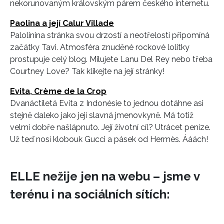
nekorunovaným královským párem českého internetu.
Paolina a její Calur Villade
Palolinina stránka svou drzostí a neotřelostí připomíná
začátky Tavi. Atmosféra znuděné rockové lolitky
prostupuje celý blog. Milujete Lanu Del Rey nebo třeba
Courtney Love? Tak klikejte na její stránky!
Evita, Crème de la Crop
Dvanáctiletá Evita z Indonésie to jednou dotáhne asi
stejně daleko jako její slavná jmenovkyně. Má totiž
velmi dobře našlápnuto. Její životní cíl? Utrácet peníze.
Už teď nosí klobouk Gucci a pásek od Hermès. Ááách!
ELLE nežije jen na webu – jsme v
terénu i na sociálních sítích: