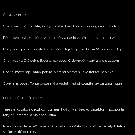
vyhodnocení akce a zasílání novinek.
ČLÁNKY ELLE
Chcete navíc dostávat i další zajímavé a exkluzivní
informace od našich partnerů? Pokud souhlasíte se
Oversized noční košile, šátky i brože. Trend nona maxxing ovládl Kodaň
zpracováním údajů k tomuto účelu podle
Zásad ochrany
soukromí BurdaMedia Extra s.r.o.
, zaškrtněte toto pole.
Děti devadesátek definitivně dospěly a často začínají znovu od nuly
Hollywood propadl neslušné značce. Její šaty nosí Demi Moore i Zendaya
Champagne O'Clock s Evou Urbanovou: O domově, který zraje s časem
Nonna-maxxing: Dánky potvrdily trend oblékání jako italská babička
Objem na povel: Tohle byste měla vědět, než si koupíte texturizační sprej!
DOPORUČENÉ ČLÁNKY
Terezie Kovalová o rozhodnutí nemít děti: Manželovu vasektomii podpořila i
tchyně, prozradila violoncellistka
Která to sladila lépe? Helena Vondráčková i Kateřina Brožová přidaly k letním
šatům zlaté doplňky