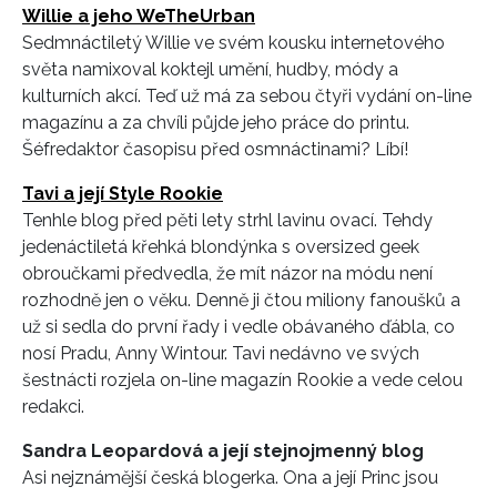
Willie a jeho WeTheUrban
Sedmnáctiletý Willie ve svém kousku internetového
světa namixoval koktejl umění, hudby, módy a
kulturních akcí. Teď už má za sebou čtyři vydání on-line
magazínu a za chvíli půjde jeho práce do printu.
Šéfredaktor časopisu před osmnáctinami? Líbí!
Tavi a její Style Rookie
Tenhle blog před pěti lety strhl lavinu ovací. Tehdy
jedenáctiletá křehká blondýnka s oversized geek
obroučkami předvedla, že mít názor na módu není
rozhodně jen o věku. Denně ji čtou miliony fanoušků a
už si sedla do první řady i vedle obávaného ďábla, co
nosí Pradu, Anny Wintour. Tavi nedávno ve svých
šestnácti rozjela on-line magazín Rookie a vede celou
redakci.
Sandra Leopardová a její stejnojmenný blog
Asi nejznámější česká blogerka. Ona a její Princ jsou