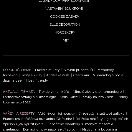
ZÁSADY OCHRANY SOUKROMÍ
NASTAVENÍ SOUKROMÍ
COOKIES ZÁSADY
ELLE DECORATION
HOROSKOPY
MIX
NEWSLETTER
DOPORUČUJEME
Pravidla etikety
|
Slovník puberťáků
|
Partnerský
horoskop
|
Testy a kvízy
|
Andělská čísla
|
Cestování
|
Numerologie podle
data narození
|
Letní trendy
ODESLAT
AKTUÁLNÍ TÉMATA
Trendy v manikúře
|
Minulé životy dle numerologie
|
Partnerské vztahy a numerologie
|
Seriál Ulice
|
Plavky na léto 2026
|
Trendy
Přihlášením k newsletteru souhlasíte s
Obchodními
boty na léto 2026
podmínkami společnosti BurdaMedia Extra s.r.o.
a
VAŘENÍ A RECEPTY
Vláčné domácí housky
|
7 receptů na salátové zálivky
|
potvrzujete, že jste se seznámili se
Zásadami
Francouzská třešňová bublanina (Clafoutis)
|
Pařížské rohlíčky
|
30 nejlepších
ochrany soukromí
- BurdaMedia Extra s.r.o. bude s
způsobů, jak využít rybíz
|
Zapečené brambory s uzeným masem a
Vašimi údaji pracovat zejména k organizaci a
smetanou
|
Domácí iontový nápoj ze tří surovin
|
Nadýchaná bublanina