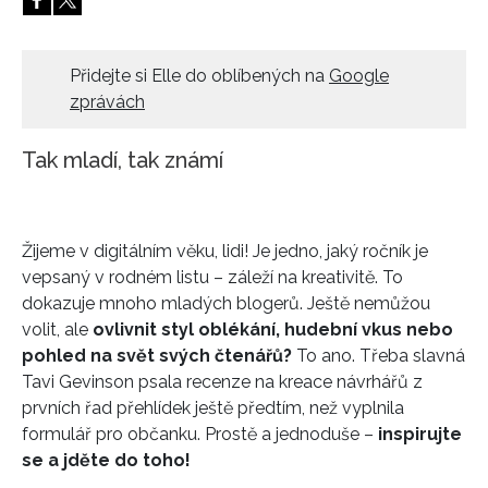
HOME
Přidejte si Elle do oblíbených na
Google
zprávách
Tak mladí, tak známí
Žijeme v digitálním věku, lidi! Je jedno, jaký ročník je
vepsaný v rodném listu – záleží na kreativitě. To
dokazuje mnoho mladých blogerů. Ještě nemůžou
volit, ale
ovlivnit styl oblékání, hudební vkus nebo
pohled na svět svých čtenářů?
To ano. Třeba slavná
Tavi Gevinson psala recenze na kreace návrhářů z
prvních řad přehlídek ještě předtím, než vyplnila
formulář pro občanku. Prostě a jednoduše –
inspirujte
se a jděte do toho!