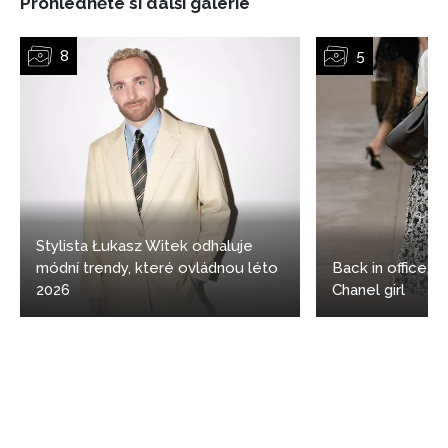
Prohlédněte si další galerie
zpracováním údajů k tomuto účelu podle
Zásad ochrany
soukromí BurdaMedia Extra s.r.o.
, zaškrtněte toto pole.
Stylista Łukasz Witek odhaluje
módní trendy, které ovládnou léto
Back in office: 5
2026
Chanel girl