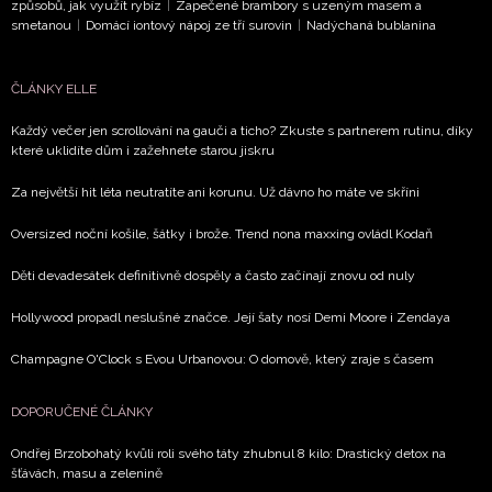
způsobů, jak využít rybíz
|
Zapečené brambory s uzeným masem a
smetanou
|
Domácí iontový nápoj ze tří surovin
|
Nadýchaná bublanina
ČLÁNKY ELLE
Každý večer jen scrollování na gauči a ticho? Zkuste s partnerem rutinu, díky
které uklidíte dům i zažehnete starou jiskru
Za největší hit léta neutratíte ani korunu. Už dávno ho máte ve skříni
Oversized noční košile, šátky i brože. Trend nona maxxing ovládl Kodaň
Děti devadesátek definitivně dospěly a často začínají znovu od nuly
Hollywood propadl neslušné značce. Její šaty nosí Demi Moore i Zendaya
Champagne O'Clock s Evou Urbanovou: O domově, který zraje s časem
DOPORUČENÉ ČLÁNKY
Ondřej Brzobohatý kvůli roli svého táty zhubnul 8 kilo: Drastický detox na
šťávách, masu a zelenině