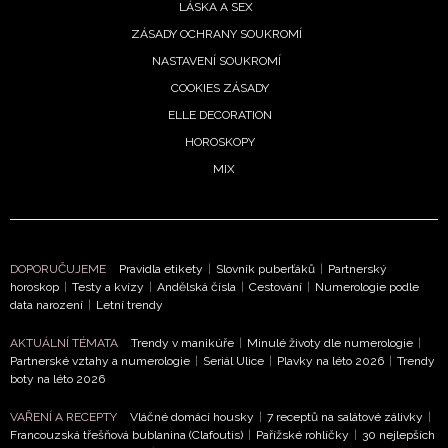
LÁSKA A SEX
ZÁSADY OCHRANY SOUKROMÍ
NASTAVENÍ SOUKROMÍ
COOKIES ZÁSADY
ELLE DECORATION
HOROSKOPY
MIX
DOPORUČUJEME
Pravidla etikety
|
Slovník puberťáků
|
Partnerský
horoskop
|
Testy a kvízy
|
Andělská čísla
|
Cestování
|
Numerologie podle
data narození
|
Letní trendy
AKTUÁLNÍ TÉMATA
Trendy v manikúře
|
Minulé životy dle numerologie
|
Partnerské vztahy a numerologie
|
Seriál Ulice
|
Plavky na léto 2026
|
Trendy
boty na léto 2026
VAŘENÍ A RECEPTY
Vláčné domácí housky
|
7 receptů na salátové zálivky
|
Francouzská třešňová bublanina (Clafoutis)
|
Pařížské rohlíčky
|
30 nejlepších