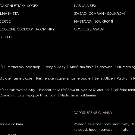
DAKČNÍ ETICKÝ KODEX
LÁSKA A SEX
LNÁ MÍSTA
ZÁSADY OCHRANY SOUKROMÍ
ZERCE
NASTAVENÍ SOUKROMÍ
EOBECNÉ OBCHODNÍ PODMÍNKY
COOKIES ZÁSADY
S FEED
ků
|
Partnerský horoskop
|
Testy a kvízy
|
Andělská čísla
|
Cestování
|
Numerologi
oty dle numerologie
|
Partnerské vztahy a numerologie
|
Seriál Ulice
|
Plavky na 
tů na salátové zálivky
|
Francouzská třešňová bublanina (Clafoutis)
|
Pařížské rohl
Domácí iontový nápoj ze tří surovin
|
Nadýchaná bublanina
DOPORUČENÉ ČLÁNKY
rande a do kina
Poslední telefonát před smrtí Ivety 
kolegovi, hovor netrval ani minutu