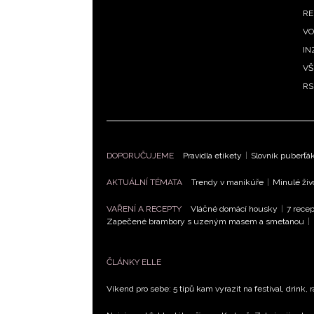
RE
VO
IN
VŠ
RS
DOPORUČUJEME
Pravidla etikety
|
Slovník puberťá
AKTUÁLNÍ TÉMATA
Trendy v manikúře
|
Minulé živ
VAŘENÍ A RECEPTY
Vláčné domácí housky
|
7 recep
Zapečené brambory s uzeným masem a smetanou
|
ČLÁNKY ELLE
Víkend pro sebe: 5 tipů kam vyrazit na festival, drink, 