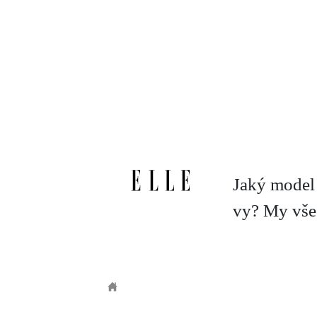
Přejít
k
hlavnímu
obsahu
Jaký model 
vy? My vš
ELLE.CZ