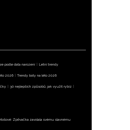
e podle data narození
|
Letní trendy
léto 2026
|
Trendy boty na léto 2026
íčky
|
30 nejlepších způsobů, jak využít rybíz
|
Bartošové: Zpěvačka zavolala svému slavnému