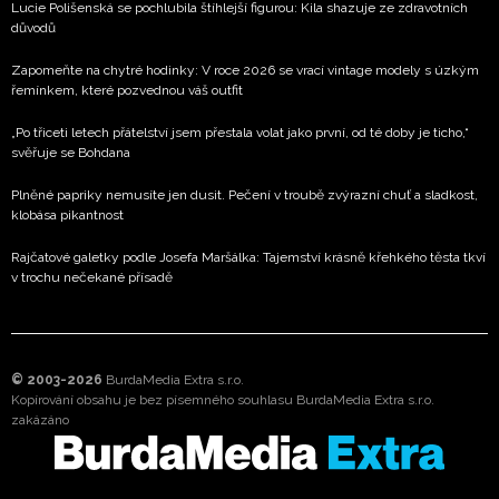
Lucie Polišenská se pochlubila štíhlejší figurou: Kila shazuje ze zdravotních
důvodů
Zapomeňte na chytré hodinky: V roce 2026 se vrací vintage modely s úzkým
řemínkem, které pozvednou váš outfit
„Po třiceti letech přátelství jsem přestala volat jako první, od té doby je ticho,“
svěřuje se Bohdana
Plněné papriky nemusíte jen dusit. Pečení v troubě zvýrazní chuť a sladkost,
klobása pikantnost
Rajčatové galetky podle Josefa Maršálka: Tajemství krásně křehkého těsta tkví
v trochu nečekané přísadě
© 2003-2026
BurdaMedia Extra s.r.o.
Kopírování obsahu je bez písemného souhlasu BurdaMedia Extra s.r.o.
zakázáno