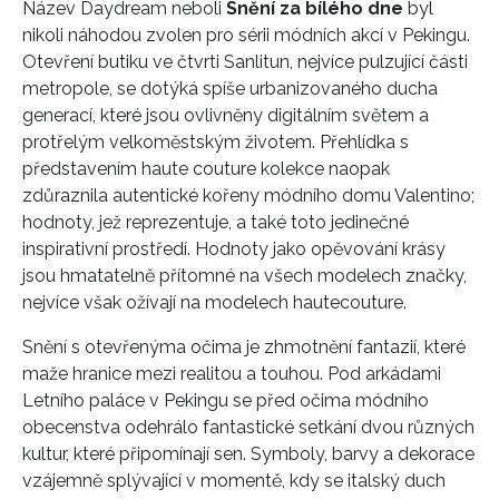
Název Daydream neboli
Snění za bílého dne
byl
nikoli náhodou zvolen pro sérii módních akcí v Pekingu.
Otevření butiku ve čtvrti Sanlitun, nejvíce pulzující části
metropole, se dotýká spíše urbanizovaného ducha
generací, které jsou ovlivněny digitálním světem a
protřelým velkoměstským životem. Přehlídka s
představením haute couture kolekce naopak
zdůraznila autentické kořeny módního domu Valentino;
hodnoty, jež reprezentuje, a také toto jedinečné
inspirativní prostředí. Hodnoty jako opěvování krásy
jsou hmatatelně přítomné na všech modelech značky,
nejvíce však ožívají na modelech hautecouture.
Snění s otevřenýma očima je zhmotnění fantazií, které
maže hranice mezi realitou a touhou. Pod arkádami
Letního paláce v Pekingu se před očima módního
obecenstva odehrálo fantastické setkání dvou různých
kultur, které připomínají sen. Symboly, barvy a dekorace
vzájemně splývající v momentě, kdy se italský duch