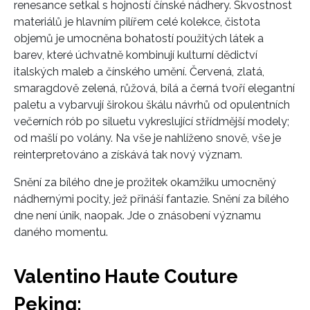
renesance setkal s hojností čínské nádhery. Skvostnost
materiálů je hlavním pilířem celé kolekce, čistota
objemů je umocněna bohatostí použitých látek a
barev, které úchvatně kombinují kulturní dědictví
italských maleb a čínského umění. Červená, zlatá,
smaragdově zelená, růžová, bílá a černá tvoří elegantní
paletu a vybarvují širokou škálu návrhů od opulentních
večerních rób po siluetu vykreslující střídmější modely;
od mašlí po volány. Na vše je nahlíženo snově, vše je
reinterpretováno a získává tak nový význam.
Snění za bílého dne je prožitek okamžiku umocněný
nádhernými pocity, jež přináší fantazie. Snění za bílého
dne není únik, naopak. Jde o znásobení významu
daného momentu.
Valentino Haute Couture
Peking: