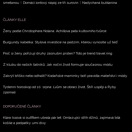
zpracováním údajů k tomuto účelu podle
Zásad ochrany
smetanou
|
Domácí iontový nápoj ze tří surovin
|
Nadýchaná bublanina
soukromí BurdaMedia Extra s.r.o.
, zaškrtněte toto pole.
ČLÁNKY ELLE
Ženy podle Christophera Nolana: Achillova pata kultovního tvůrce
Burgundy kabelka: Stylová investice na podzim, kterou vynosíte už teď
Proč si ženy pořizují druhý zásnubní prsten? Toto je trend travel ring
Z klubu do našich šatníků: Jak noční život formuje současnou módu
Zakrýt bříško nebo odhalit? Kodaňské maminky boří pravidla mateřství i módy
Týdenní horoskop od 10. srpna: Lvům se obrací život, Štíři uspějí a Ryby
zpomalí
DOPORUČENÉ ČLÁNKY
Klára Issová si outfitem ubrala pár let: Omlazující střih džínů, zajímavá bílá
košile a podpatky umí divy