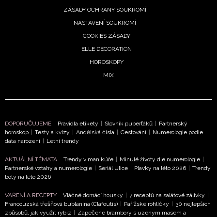
ZÁSADY OCHRANY SOUKROMÍ
NASTAVENÍ SOUKROMÍ
COOKIES ZÁSADY
ELLE DECORATION
HOROSKOPY
NEWSLETTER
MIX
ODESLAT
Přihlášením k newsletteru souhlasíte s
Obchodními
DOPORUČUJEME
Pravidla etikety
|
Slovník puberťáků
|
Partnerský
horoskop
|
Testy a kvízy
|
Andělská čísla
|
Cestování
|
Numerologie podle
podmínkami společnosti BurdaMedia Extra s.r.o.
a
data narození
|
Letní trendy
potvrzujete, že jste se seznámili se
Zásadami
ochrany soukromí
- BurdaMedia Extra s.r.o. bude s
AKTUÁLNÍ TÉMATA
Trendy v manikúře
|
Minulé životy dle numerologie
|
Partnerské vztahy a numerologie
|
Seriál Ulice
|
Plavky na léto 2026
|
Trendy
Vašimi údaji pracovat zejména k organizaci a
boty na léto 2026
vyhodnocení akce a zasílání novinek.
VAŘENÍ A RECEPTY
Vláčné domácí housky
|
7 receptů na salátové zálivky
|
Chcete navíc dostávat i další zajímavé a exkluzivní
Francouzská třešňová bublanina (Clafoutis)
|
Pařížské rohlíčky
|
30 nejlepších
informace od našich partnerů? Pokud souhlasíte se
způsobů, jak využít rybíz
|
Zapečené brambory s uzeným masem a