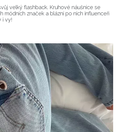
svůj velký flashback. Kruhové náušnice se
h módních značek a blázní po nich influenceři
 i vy!