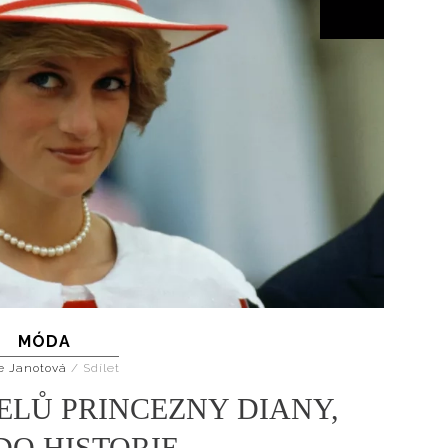
Přihlášením k newsletteru souhlasíte s
Obcho
společnosti BurdaMedia Extra s.r.o.
a potv
Zásadami ochrany soukromí
- BurdaMedia E
pracovat zejména k organizaci a vyhodnocení 
Chcete navíc dostávat i další zajímavé a exkluz
Pokud souhlasíte se zpracováním údajů k tom
soukromí BurdaMedia Extra s.r.o.
, zaškrtnět
MÓDA
e Janotová
/
Sdílet
ELŮ PRINCEZNY DIANY,
DO HISTORIE