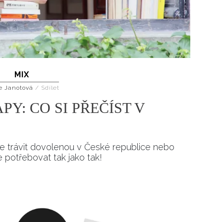
MIX
e Janotová
/
Sdílet
Y: CO SI PŘEČÍST V
te trávit dovolenou v České republice nebo
e potřebovat tak jako tak!