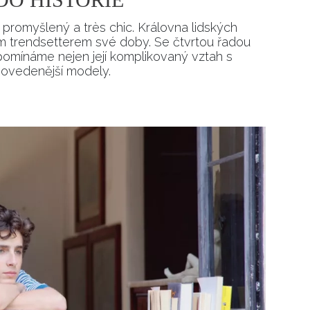
 promyšlený a très chic. Královna lidských
sným trendsetterem své doby. Se čtvrtou řadou
pomínáme nejen její komplikovaný vztah s
jpovedenější modely.