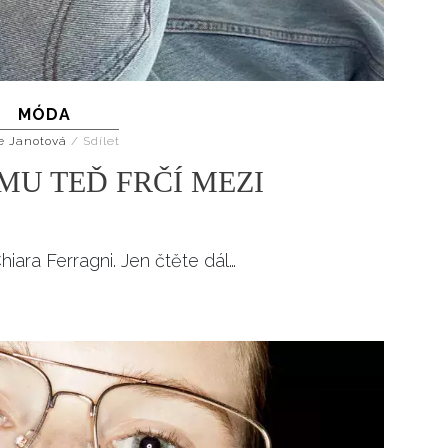
MÓDA
e Janotová
/
Sdílet
MU TEĎ FRČÍ MEZI
Chiara Ferragni. Jen čtěte dál…