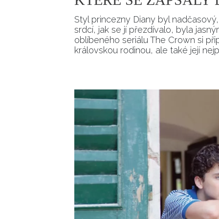
Styl princezny Diany byl nadčasový,
srdcí, jak se jí přezdívalo, byla ja
oblíbeného seriálu The Crown si při
královskou rodinou, ale také její ne