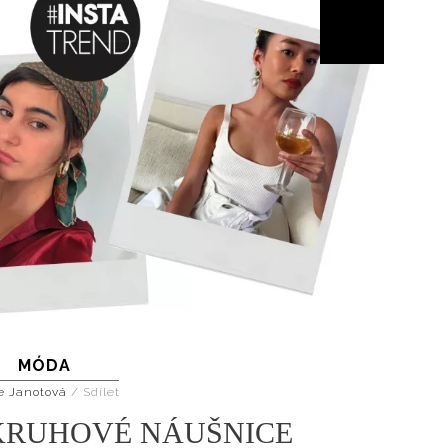
MÓDA
e Janotová
/
Sdílet
 KRUHOVÉ NÁUŠNICE