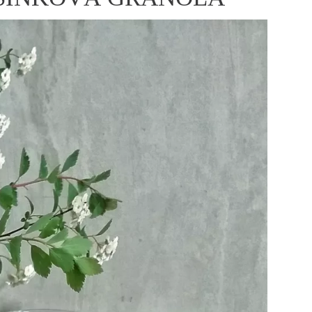
ÁSKA A SEX
ELLEPHORIA
ELLE STOR
ingles
y a on
ex
vatba
OME
NEWSLETTER