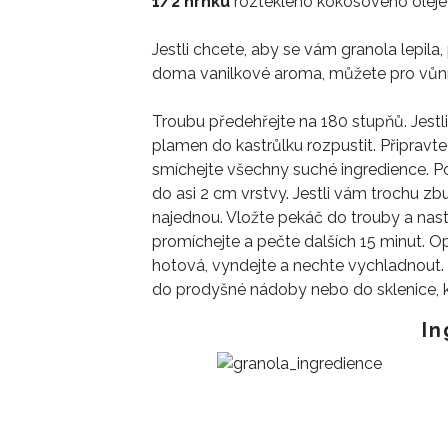
1/2 hrnku
rozteklého kokosového oleje
Jestli chcete, aby se vám granola lepila,
doma vanilkové aroma, můžete pro vůní 
Troubu předehřejte na 180 stupňů. Jestl
plamen do kastrůlku rozpustit. Připravt
smíchejte všechny suché ingredience. Pot
do asi 2 cm vrstvy. Jestli vám trochu zb
najednou. Vložte pekáč do trouby a nast
promíchejte a pečte dalších 15 minut. 
hotová, vyndejte a nechte vychladnout. 
do prodyšné nádoby nebo do sklenice, kt
In