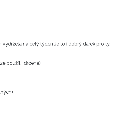
m vydržela na celý týden Je to i dobrý dárek pro ty,
ze použít i drcené)
aných)