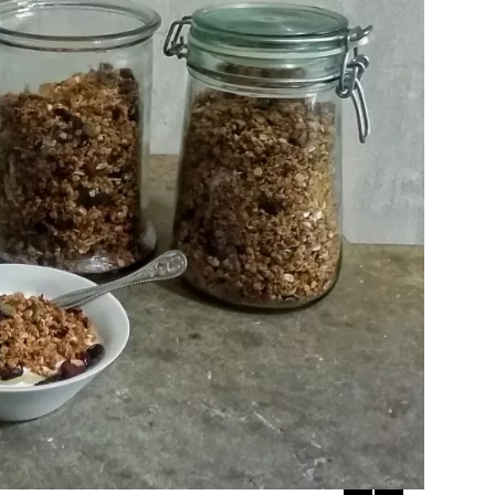
Přihlášením k newsletteru souhlasíte s
Obcho
společnosti BurdaMedia Extra s.r.o.
a potv
Zásadami ochrany soukromí
- BurdaMedia E
pracovat zejména k organizaci a vyhodnocení 
Chcete navíc dostávat i další zajímavé a exkluz
Pokud souhlasíte se zpracováním údajů k tom
soukromí BurdaMedia Extra s.r.o.
, zaškrtnět