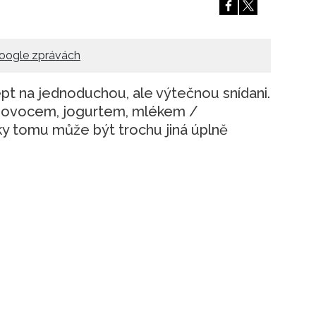
oogle zprávách
cept na jednoduchou, ale výtečnou snídani.
m ovocem, jogurtem, mlékem /
ky tomu může být trochu jiná úplně