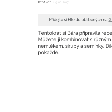
REDAKCE
/
9. 06. 2017
Přidejte si Elle do oblíbených na
G
Tentokrát si Bára připravila re
Můžete ji kombinovat s různý
nemlékem, sirupy a semínky. Dí
pokaždé.