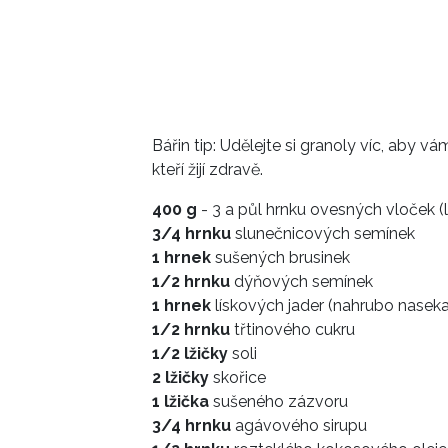
Bářin tip: Udělejte si granoly víc, aby vá
kteří žijí zdravě.
400 g
- 3 a půl hrnku ovesných vloček (l
3/4 hrnku
slunečnicových semínek
1 hrnek
sušených brusinek
1/2 hrnku
dýňových semínek
1 hrnek
lískových jader (nahrubo nasek
1/2
hrnku
třtinového cukru
1/2 lžičky
soli
2 lžičky
skořice
1 lžička
sušeného zázvoru
3/4 hrnku
agávového sirupu