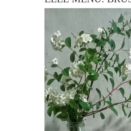
ELLE BEAUTY LOUNGE
L
S
V
S
S
ELLE DECORATION
H
INFORMACE
REDAKCE