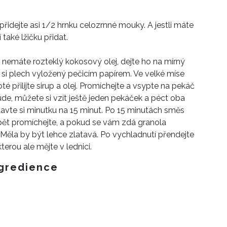
 přidejte asi 1/2 hrnku celozrnné mouky. A jestli máte
také lžičku přidat.
i nemáte rozteklý kokosový olej, dejte ho na mírný
e si plech vyložený pečicím papírem. Ve velké míse
é přilijte sirup a olej. Promíchejte a vsypte na pekáč
ude, můžete si vzít ještě jeden pekáček a péct oba
avte si minutku na 15 minut. Po 15 minutách směs
Opět promíchejte, a pokud se vám zdá granola
Měla by být lehce zlatavá. Po vychladnutí přendejte
erou ale mějte v lednici.
gredience