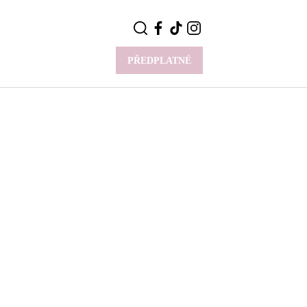
PŘEDPLATNÉ
VÍCE
Y
CELEBRITY
Novinky
Styl slavných
Rozhovory
ie