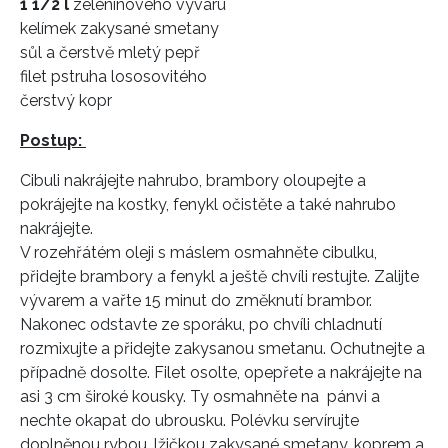
1 1/2 l
zeleninového vývaru
kelímek zakysané smetany
sůl a čerstvě mletý pepř
filet pstruha lososovitého
čerstvý kopr
Postup:
Cibuli nakrájejte nahrubo, brambory oloupejte a
pokrájejte na kostky, fenykl očistěte a také nahrubo
nakrájejte.
V rozehřátém oleji s máslem osmahněte cibulku,
přidejte brambory a fenykl a ještě chvíli restujte. Zalijte
vývarem a vařte 15 minut do změknutí brambor.
Nakonec odstavte ze sporáku, po chvíli chladnutí
rozmixujte a přidejte zakysanou smetanu. Ochutnejte a
případně dosolte. Filet osolte, opepřete a nakrájejte na
asi 3 cm široké kousky. Ty osmahněte na pánvi a
nechte okapat do ubrousku. Polévku servírujte
doplněnou rybou, lžičkou zakysané smetany, koprem a