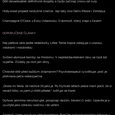
Děti devadesátek definitivně dospěly a často začínají znovu od nuly
Hollywood propadl neslušné značce. Její šaty nosí Demi Moore i Zendaya
Champagne O'Clock s Evou Urbanovou: O domově, který zraje s časem
DOPORUČENÉ ČLÁNKY
Nej pleťová séra podle redaktorky Lifee: Tahle trojice zabojuje s únavou,
vráskami i mastnotou
Svržení atomové bomby na Hirošimu: V nepředstavitelném žáru se část lidí
vypařila. Zůstaly po nich jen stíny
Chráníte dítě před každým zklamáním? Psychoterapeut vysvětluje, proč je
přehnaná péče nebezpečná
„Dcera mi řekla, že nechce žít jako já. Po čtyřiceti letech práce mám pocit, že si
neváží toho, co jsem jí chtěl předat,“ svěřuje se Karel
Dýňová semínka nevyhazujte, prospívají vlasům, trávení či srdci. Upravte je a
využijte jako zdravou svačinu i do vaření
Snídaně, která zasytí na celé dopoledne: Pomůže správné množství bílkovin a