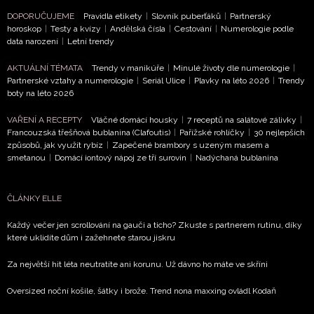
DOPORUČUJEME
Pravidla etikety
|
Slovník puberťáků
|
Partnerský
ODESLAT
horoskop
|
Testy a kvízy
|
Andělská čísla
|
Cestování
|
Numerologie podle
data narození
|
Letní trendy
Přihlášením k newsletteru souhlasíte s
Obchodními
AKTUÁLNÍ TÉMATA
Trendy v manikúře
|
Minulé životy dle numerologie
|
podmínkami společnosti BurdaMedia Extra s.r.o.
a
Partnerské vztahy a numerologie
|
Seriál Ulice
|
Plavky na léto 2026
|
Trendy
potvrzujete, že jste se seznámili se
Zásadami
boty na léto 2026
ochrany soukromí
- BurdaMedia Extra s.r.o. bude s
VAŘENÍ A RECEPTY
Vláčné domácí housky
|
7 receptů na salátové zálivky
|
Vašimi údaji pracovat zejména k organizaci a
Francouzská třešňová bublanina (Clafoutis)
|
Pařížské rohlíčky
|
30 nejlepších
vyhodnocení akce a zasílání novinek.
způsobů, jak využít rybíz
|
Zapečené brambory s uzeným masem a
smetanou
|
Domácí iontový nápoj ze tří surovin
|
Nadýchaná bublanina
Chcete navíc dostávat i další zajímavé a exkluzivní
informace od našich partnerů? Pokud souhlasíte se
zpracováním údajů k tomuto účelu podle
Zásad ochrany
ČLÁNKY ELLE
soukromí BurdaMedia Extra s.r.o.
, zaškrtněte toto pole.
Každý večer jen scrollování na gauči a ticho? Zkuste s partnerem rutinu, díky
které uklidíte dům i zažehnete starou jiskru
Za největší hit léta neutratíte ani korunu. Už dávno ho máte ve skříni
Oversized noční košile, šátky i brože. Trend nona maxxing ovládl Kodaň