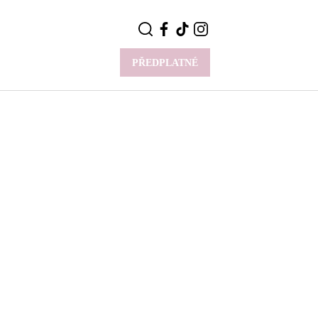
PŘEDPLATNÉ
VÍCE
Y
CELEBRITY
Novinky
Styl slavných
Rozhovory
ie