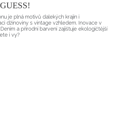
 GUESS!
 je plná motivů dalekých krajin i
aci džínoviny s vintage vzhledem. Inovace v
enim a přírodní barvení zajištuje ekologičtější
ete i vy?