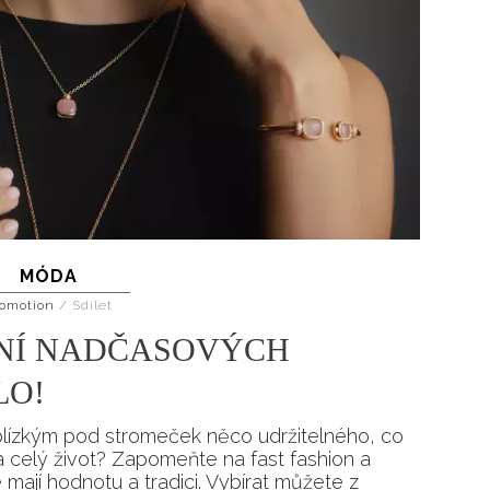
MÓDA
omotion
/
Sdílet
NÍ NADČASOVÝCH
LO!
lízkým pod stromeček něco udržitelného, co
 celý život? Zapomeňte na fast fashion a
 mají hodnotu a tradici. Vybírat můžete z