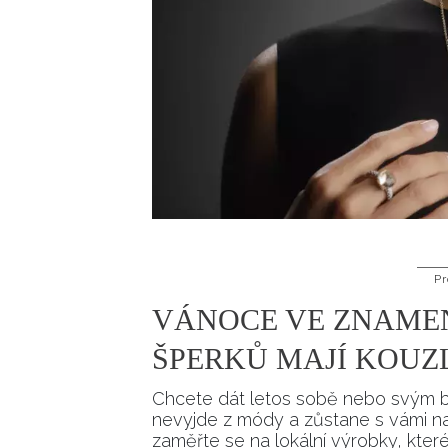
Pr
VÁNOCE VE ZNAME
ŠPERKŮ MAJÍ KOUZ
Chcete dát letos sobě nebo svým b
nevyjde z módy a zůstane s vámi na
zaměřte se na lokální výrobky, které