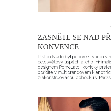
Pr
ZASNĚTE SE NAD PŘ
KONVENCE
Prsten Nudo byl poprvé stvořen v ro
celosvětový úspěch a jeho minimalist
designem Pomellato. Ikonický prsten,
pořídíte v multibrandovém klenotnic
zrekonstruovanou pobočku v Pařížské