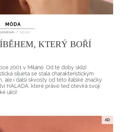
MÓDA
omotion
/
Sdílet
ÍBĚHEM, KTERÝ BOŘÍ
ce 2001 v Miláně. Od té doby sklízí
ická silueta se stala charakteristickým
 ale i další skvosty od této italské značky
tví HALADA, které právě teď otevírá svoji
 ulici!