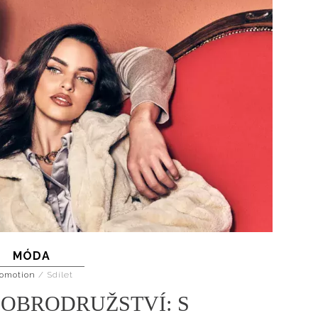
MÓDA
omotion
/
Sdílet
OBRODRUŽSTVÍ: S