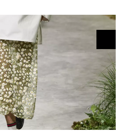
ÁSKA A SEX
ELLEPHORIA
ELLE STOR
ingles
y a on
ex
vatba
OME
NEWSLETTER