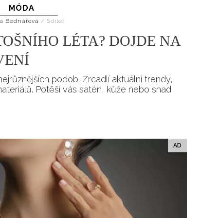
MÓDA
Přihlášením k newsletteru souhlasíte s
Obcho
společnosti BurdaMedia Extra s.r.o.
a potv
a Bednářová
/
Sdílet
Zásadami ochrany soukromí
- BurdaMedia E
TOŠNÍHO LÉTA? DOJDE NA
pracovat zejména k organizaci a vyhodnocení 
VENÍ
Chcete navíc dostávat i další zajímavé a exkluz
Pokud souhlasíte se zpracováním údajů k tom
nejrůznějších podob. Zrcadlí aktuální trendy,
soukromí BurdaMedia Extra s.r.o.
, zaškrtnět
materiálů. Potěší vás satén, kůže nebo snad