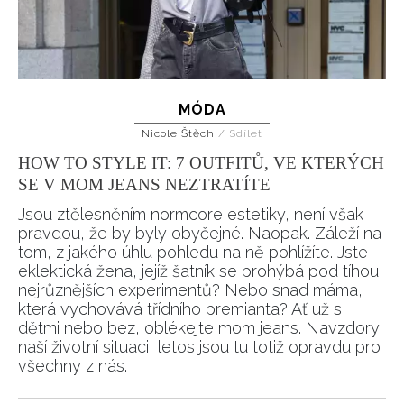
MÓDA
Nicole Štěch
/
Sdílet
HOW TO STYLE IT: 7 OUTFITŮ, VE KTERÝCH
SE V MOM JEANS NEZTRATÍTE
Jsou ztělesněním normcore estetiky, není však
pravdou, že by byly obyčejné. Naopak. Záleží na
tom, z jakého úhlu pohledu na ně pohlížíte. Jste
eklektická žena, jejíž šatník se prohýbá pod tíhou
nejrůznějších experimentů? Nebo snad máma,
která vychovává třídního premianta? Ať už s
dětmi nebo bez, oblékejte mom jeans. Navzdory
naší životní situaci, letos jsou tu totiž opravdu pro
všechny z nás.