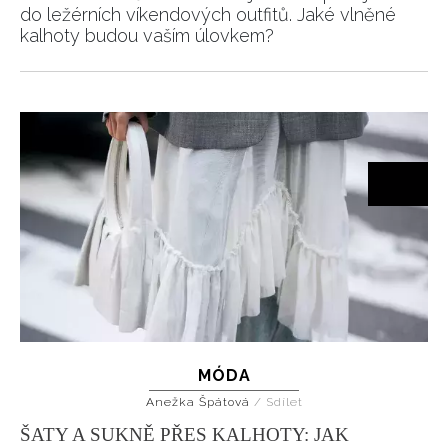
do ležérních víkendových outfitů. Jaké vlněné
kalhoty budou vaším úlovkem?
MÓDA
Anežka Špátová
/
Sdílet
ŠATY A SUKNĚ PŘES KALHOTY: JAK