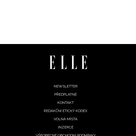
Vašimi údaji pracovat zejména k organizaci a
vyhodnocení akce a zasílání novinek.
Chcete navíc dostávat i další zajímavé a exkluzivní
informace od našich partnerů? Pokud souhlasíte se
zpracováním údajů k tomuto účelu podle
Zásad ochrany
soukromí BurdaMedia Extra s.r.o.
, zaškrtněte toto pole.
Footer
NEWSLETTER
PŘEDPLATNÉ
menu
KONTAKT
REDAKČNÍ ETICKÝ KODEX
VOLNÁ MÍSTA
INZERCE
VŠEOBECNÉ OBCHODNÍ PODMÍNKY