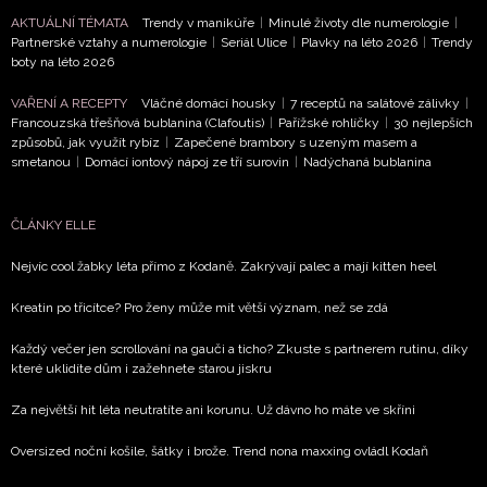
AKTUÁLNÍ TÉMATA
Trendy v manikúře
|
Minulé životy dle numerologie
|
Partnerské vztahy a numerologie
|
Seriál Ulice
|
Plavky na léto 2026
|
Trendy
boty na léto 2026
VAŘENÍ A RECEPTY
Vláčné domácí housky
|
7 receptů na salátové zálivky
|
Francouzská třešňová bublanina (Clafoutis)
|
Pařížské rohlíčky
|
30 nejlepších
způsobů, jak využít rybíz
|
Zapečené brambory s uzeným masem a
smetanou
|
Domácí iontový nápoj ze tří surovin
|
Nadýchaná bublanina
ČLÁNKY ELLE
Nejvíc cool žabky léta přímo z Kodaně. Zakrývají palec a mají kitten heel
Kreatin po třicítce? Pro ženy může mít větší význam, než se zdá
Každý večer jen scrollování na gauči a ticho? Zkuste s partnerem rutinu, díky
které uklidíte dům i zažehnete starou jiskru
Za největší hit léta neutratíte ani korunu. Už dávno ho máte ve skříni
Oversized noční košile, šátky i brože. Trend nona maxxing ovládl Kodaň