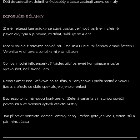
Děti devadesátek definitivně dospěly a často začínají znovu od nuly
DOPORUČENÉ ČLÁNKY
Z mé nejlepší kamarádky se stává troska. Její nový partner ji zřejmě
psychicky týrá a já nevím, co dělat, svěřuje se Alena
Módní policie z televizního večírku: Pohublá Lucie Polišenská v maxi šatech i
Veronika Arichteva s ponožkami v sandálech
Co nosí módní influencerky? Následující barevné kombinace musíte
vyzkoušet, než skončí léto
Rebel Sámer Issa: Vaňková ho zaučila, s Hanychovou prožil hodně divokou
jízdu, a přesto se stále spekuluje o jeho orientaci
Espresso tonic má novou konkurenci. Zelená varianta s matchou osvěží,
povzbudí a ve sklenici vytvoří efektní vrstvy
Jak připravit perfektní domácí iontový nápoj: Potřebujete jen vodu, citron, sůl a
pár minut času