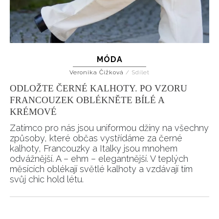
MÓDA
Veronika Čížková
/
Sdílet
ODLOŽTE ČERNÉ KALHOTY. PO VZORU
FRANCOUZEK OBLÉKNĚTE BÍLÉ A
KRÉMOVÉ
NEWSLETTER
Zatímco pro nás jsou uniformou džíny na všechny
způsoby, které občas vystřídáme za černé
kalhoty, Francouzky a Italky jsou mnohem
ODESLAT
odvážnější. A – ehm – elegantnější. V teplých
měsících oblékají světlé kalhoty a vzdávají tím
Přihlášením k newsletteru souhlasíte s
Obchodními
svůj chic hold létu.
podmínkami společnosti BurdaMedia Extra s.r.o.
a
potvrzujete, že jste se seznámili se
Zásadami
ochrany soukromí
- BurdaMedia Extra s.r.o. bude s