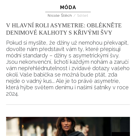
MÓDA
Nicole Štěch
/
Sdílet
V HLAVNÍ ROLI ASYMETRIE: OBLÉKNĚTE
DENIMOVÉ KALHOTY S KŘIVÝMI ŠVY
Pokud si myslíte, že džíny už nemohou překvapit,
dovolte nám představit vám ty, které přepisují
módní standardy – džíny s asymetrickými švy.
Jsou nekonvenční, lichotí každým nohám a zaručí
vám nepřehlédnutelnost i zvídavé dotazy vašeho
okolí. Vaše babička se možná bude ptát, zda
nejde o vadný kus... Ale je to právě asymetrie,
která hýbe světem denimu i našimi šatníky v roce
2024.