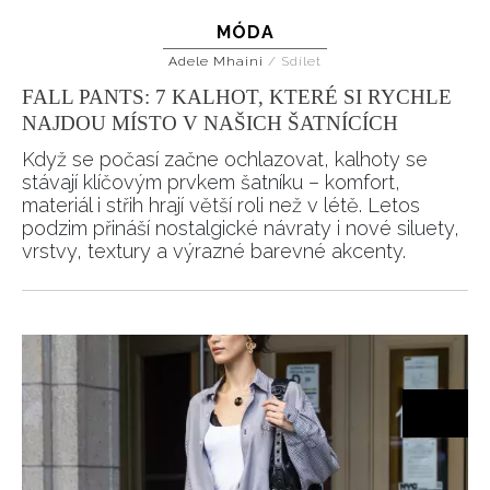
MÓDA
HOME
Adele Mhaini
/
Sdílet
FALL PANTS: 7 KALHOT, KTERÉ SI RYCHLE
NAJDOU MÍSTO V NAŠICH ŠATNÍCÍCH
Když se počasí začne ochlazovat, kalhoty se
stávají klíčovým prvkem šatníku – komfort,
materiál i střih hrají větší roli než v létě. Letos
podzim přináší nostalgické návraty i nové siluety,
vrstvy, textury a výrazné barevné akcenty.