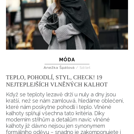
MÓDA
Anežka Špátová
/
Sdílet
TEPLO, POHODLÍ, STYL, CHECK! 19
NEJTEPLEJŠÍCH VLNĚNÝCH KALHOT
Když se teploty lezavě drží u nuly a dny jsou
kratší, než se nám zamlouvá, hledáme oblečení,
které nám poskytne pohodlí i teplo. Vlněné
kalhoty splňují všechna tato kritéria. Díky
moderním střihům a detailům navíc vlněné
kalhoty již dávno nejsou jen synonymem
formálního oděvu – snadno je zakomponujete i