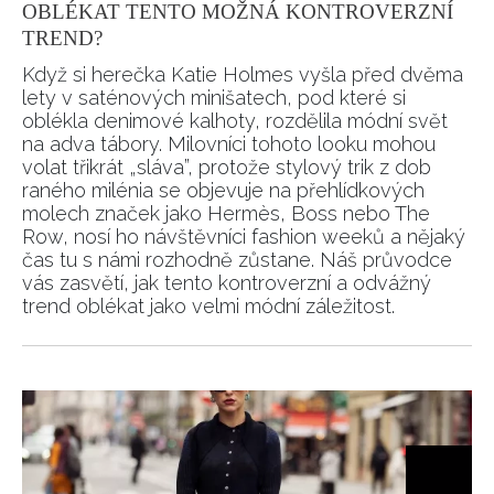
OBLÉKAT TENTO MOŽNÁ KONTROVERZNÍ
TREND?
Když si herečka Katie Holmes vyšla před dvěma
lety v saténových minišatech, pod které si
oblékla denimové kalhoty, rozdělila módní svět
na adva tábory. Milovníci tohoto looku mohou
volat třikrát „sláva”, protože stylový trik z dob
raného milénia se objevuje na přehlídkových
molech značek jako Hermès, Boss nebo The
Row, nosí ho návštěvníci fashion weeků a nějaký
čas tu s námi rozhodně zůstane. Náš průvodce
vás zasvětí, jak tento kontroverzní a odvážný
trend oblékat jako velmi módní záležitost.