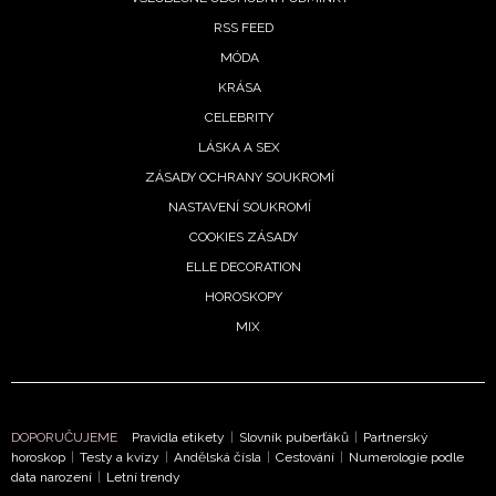
RSS FEED
MÓDA
KRÁSA
CELEBRITY
LÁSKA A SEX
ZÁSADY OCHRANY SOUKROMÍ
NASTAVENÍ SOUKROMÍ
COOKIES ZÁSADY
ELLE DECORATION
HOROSKOPY
MIX
DOPORUČUJEME
Pravidla etikety
|
Slovník puberťáků
|
Partnerský
horoskop
|
Testy a kvízy
|
Andělská čísla
|
Cestování
|
Numerologie podle
data narození
|
Letní trendy