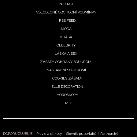
INZERCE
VŠEOBECNÉ OBCHODNÍ PODMÍNKY
RSS FEED
MÓDA
KRÁSA
CELEBRITY
LÁSKA A SEX
ZÁSADY OCHRANY SOUKROMÍ
NASTAVENÍ SOUKROMÍ
COOKIES ZÁSADY
ELLE DECORATION
NEWSLETTER
HOROSKOPY
MIX
ODESLAT
Přihlášením k newsletteru souhlasíte s
Obchodními
podmínkami společnosti BurdaMedia Extra s.r.o.
a
potvrzujete, že jste se seznámili se
Zásadami
DOPORUČUJEME
Pravidla etikety
|
Slovník puberťáků
|
Partnerský