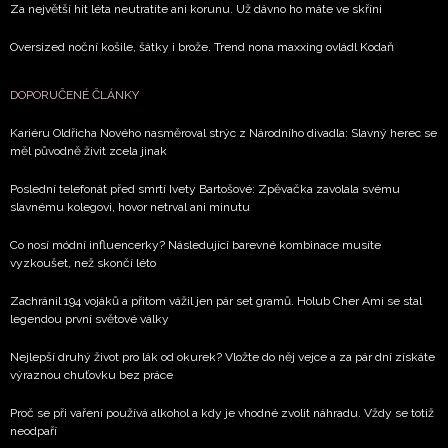
Za největší hit léta neutratíte ani korunu. Už dávno ho máte ve skříni
Oversized noční košile, šátky i brože. Trend nona maxxing ovládl Kodaň
DOPORUČENÉ ČLÁNKY
Kariéru Oldřicha Nového nasměroval strýc z Národního divadla: Slavný herec se
měl původně živit zcela jinak
Poslední telefonát před smrtí Ivety Bartošové: Zpěvačka zavolala svému
slavnému kolegovi, hovor netrval ani minutu
Co nosí módní influencerky? Následující barevné kombinace musíte
vyzkoušet, než skončí léto
Zachránil 194 vojáků a přitom vážil jen pár set gramů. Holub Cher Ami se stal
legendou první světové války
Nejlepší druhý život pro lák od okurek? Vložte do něj vejce a za pár dní získáte
výraznou chuťovku bez práce
Proč se při vaření používá alkohol a kdy je vhodné zvolit náhradu. Vždy se totiž
neodpaří