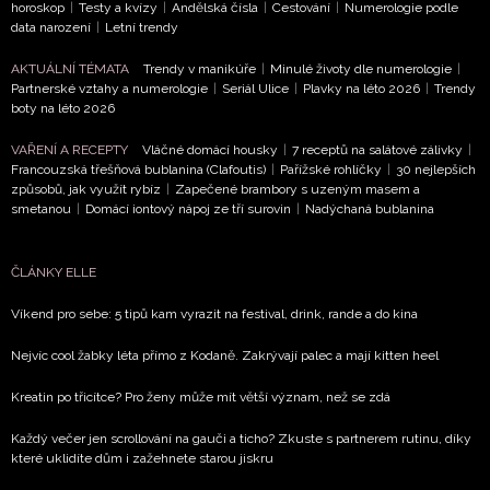
horoskop
|
Testy a kvízy
|
Andělská čísla
|
Cestování
|
Numerologie podle
ochrany soukromí
- BurdaMedia Extra s.r.o. bude s
data narození
|
Letní trendy
Vašimi údaji pracovat zejména k organizaci a
vyhodnocení akce a zasílání novinek.
AKTUÁLNÍ TÉMATA
Trendy v manikúře
|
Minulé životy dle numerologie
|
Partnerské vztahy a numerologie
|
Seriál Ulice
|
Plavky na léto 2026
|
Trendy
boty na léto 2026
Chcete navíc dostávat i další zajímavé a exkluzivní
informace od našich partnerů? Pokud souhlasíte se
VAŘENÍ A RECEPTY
Vláčné domácí housky
|
7 receptů na salátové zálivky
|
zpracováním údajů k tomuto účelu podle
Zásad ochrany
Francouzská třešňová bublanina (Clafoutis)
|
Pařížské rohlíčky
|
30 nejlepších
soukromí BurdaMedia Extra s.r.o.
, zaškrtněte toto pole.
způsobů, jak využít rybíz
|
Zapečené brambory s uzeným masem a
smetanou
|
Domácí iontový nápoj ze tří surovin
|
Nadýchaná bublanina
ČLÁNKY ELLE
Víkend pro sebe: 5 tipů kam vyrazit na festival, drink, rande a do kina
Nejvíc cool žabky léta přímo z Kodaně. Zakrývají palec a mají kitten heel
Kreatin po třicítce? Pro ženy může mít větší význam, než se zdá
Každý večer jen scrollování na gauči a ticho? Zkuste s partnerem rutinu, díky
které uklidíte dům i zažehnete starou jiskru