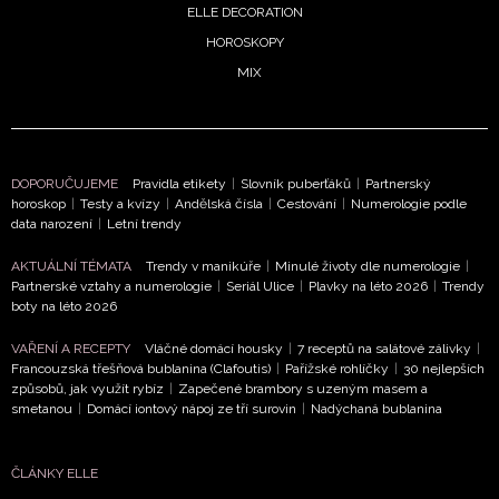
potvrzujete, že jste se seznámili se
Zásadami
ELLE DECORATION
ochrany soukromí
- BurdaMedia Extra s.r.o. bude s
HOROSKOPY
Vašimi údaji pracovat zejména k organizaci a
MIX
vyhodnocení akce a zasílání novinek.
Chcete navíc dostávat i další zajímavé a exkluzivní
informace od našich partnerů? Pokud souhlasíte se
zpracováním údajů k tomuto účelu podle
Zásad ochrany
DOPORUČUJEME
Pravidla etikety
|
Slovník puberťáků
|
Partnerský
horoskop
|
Testy a kvízy
|
Andělská čísla
|
Cestování
|
Numerologie podle
soukromí BurdaMedia Extra s.r.o.
, zaškrtněte toto pole.
data narození
|
Letní trendy
AKTUÁLNÍ TÉMATA
Trendy v manikúře
|
Minulé životy dle numerologie
|
Partnerské vztahy a numerologie
|
Seriál Ulice
|
Plavky na léto 2026
|
Trendy
boty na léto 2026
VAŘENÍ A RECEPTY
Vláčné domácí housky
|
7 receptů na salátové zálivky
|
Francouzská třešňová bublanina (Clafoutis)
|
Pařížské rohlíčky
|
30 nejlepších
způsobů, jak využít rybíz
|
Zapečené brambory s uzeným masem a
smetanou
|
Domácí iontový nápoj ze tří surovin
|
Nadýchaná bublanina
ČLÁNKY ELLE