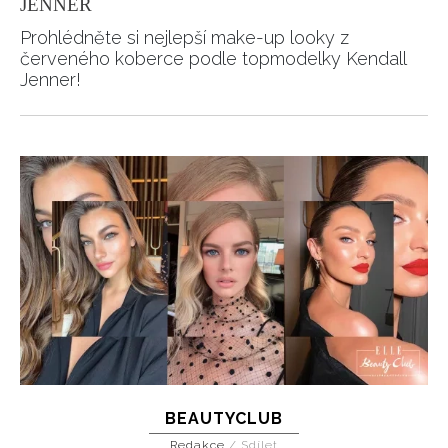
JENNER
Prohlédněte si nejlepší make-up looky z
červeného koberce podle topmodelky Kendall
Jenner!
BEAUTYCLUB
Redakce
/
Sdílet