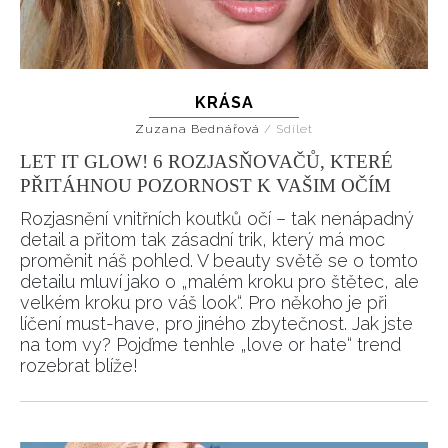
KRÁSA
Zuzana Bednářová
/
Sdílet
LET IT GLOW! 6 ROZJASŇOVAČŮ, KTERÉ
PŘITÁHNOU POZORNOST K VAŠIM OČÍM
Rozjasnění vnitřních koutků očí – tak nenápadný
detail a přitom tak zásadní trik, který má moc
proměnit náš pohled. V beauty světě se o tomto
detailu mluví jako o „malém kroku pro štětec, ale
velkém kroku pro váš look“. Pro někoho je při
líčení must-have, pro jiného zbytečnost. Jak jste
na tom vy? Pojďme tenhle „love or hate“ trend
rozebrat blíže!