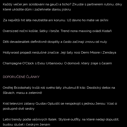
Každý večer jen scrollování na gauči a ticho? Zkuste s partnerem rutinu, díky
které uklidíte dům i zažehnete starou jiskru
Za největší hit léta neutratíte ani korunu. Už dávno ho máte ve skříni
Oversized noční košile, šátky i brože. Trend nona maxxing ovládl Kodaň
Děti devadesátek definitivně dospěly a často začínají znovu od nuly
Hollywood propadl neslušné značce. Její šaty nosí Demi Moore i Zendaya
Champagne O'Clock s Evou Urbanovou: O domově, který zraje s časem
DOPORUČENÉ ČLÁNKY
Ondřej Brzobohatý kvůli roli svého táty zhubnul 8 kilo: Drastický detox na
šťávách, masu a zelenině
Král televizní zábavy Gustav Oplustil se nespokojil s jednou ženou: Vzal si
postupně dvě sestry
Letní trendy podle vášnivých Italek. Stylové outfity, na které nedají dopustit,
budou slušet i českým ženám