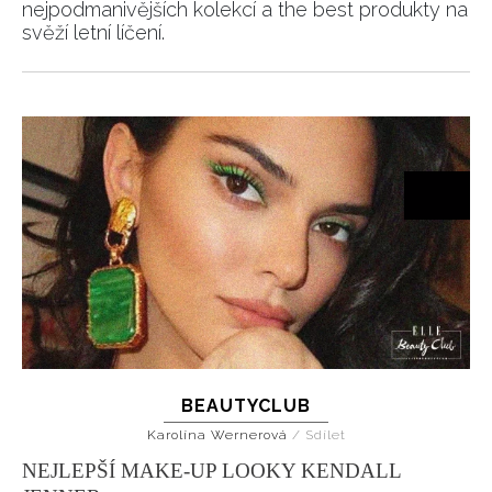
nejpodmanivějších kolekcí a the best produkty na
svěží letní líčení.
BEAUTYCLUB
Karolína Wernerová
/
Sdílet
NEJLEPŠÍ MAKE-UP LOOKY KENDALL