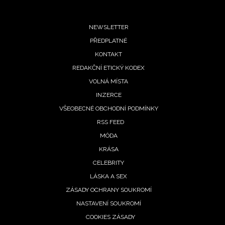
Footer
NEWSLETTER
PŘEDPLATNÉ
menu
KONTAKT
REDAKČNÍ ETICKÝ KODEX
VOLNÁ MÍSTA
INZERCE
VŠEOBECNÉ OBCHODNÍ PODMÍNKY
RSS FEED
MÓDA
KRÁSA
NEWSLETTER
CELEBRITY
LÁSKA A SEX
ODESLAT
ZÁSADY OCHRANY SOUKROMÍ
NASTAVENÍ SOUKROMÍ
Přihlášením k newsletteru souhlasíte s
Obchodními
COOKIES ZÁSADY
podmínkami společnosti BurdaMedia Extra s.r.o.
a