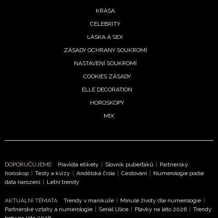
KRÁSA
CELEBRITY
LÁSKA A SEX
ZÁSADY OCHRANY SOUKROMÍ
NASTAVENÍ SOUKROMÍ
COOKIES ZÁSADY
ELLE DECORATION
HOROSKOPY
MIX
DOPORUČUJEME
Pravidla etikety
|
Slovník puberťáků
|
Partnerský
horoskop
|
Testy a kvízy
|
Andělská čísla
|
Cestování
|
Numerologie podle
data narození
|
Letní trendy
AKTUÁLNÍ TÉMATA
Trendy v manikúře
|
Minulé životy dle numerologie
|
Partnerské vztahy a numerologie
|
Seriál Ulice
|
Plavky na léto 2026
|
Trendy
NEWSLETTER