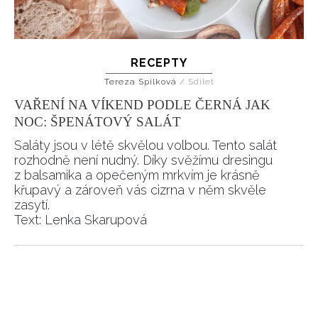
RECEPTY
Tereza Spilková
/
Sdílet
VAŘENÍ NA VÍKEND PODLE ČERNÁ JAK
NOC: ŠPENÁTOVÝ SALÁT
Saláty jsou v létě skvělou volbou. Tento salát
rozhodně není nudný. Díky svěžímu dresingu
z balsamika a opečeným mrkvím je krásně
křupavý a zároveň vás cizrna v něm skvěle
zasytí.
Text: Lenka Skarupová