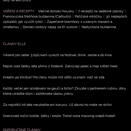
boty na léto 2026
VAŘENÍ A RECEPTY
Vláčné domácí housky
|
7 receptů na salátové zálivky
|
ODESLAT
Francouzská třešňová bublanina (Clafoutis)
|
Pařížské rohlíčky
|
30 nejlepších
způsobů, jak využít rybíz
|
Zapečené brambory s uzeným masem a
Přihlášením k newsletteru souhlasíte s
Obchodními
smetanou
|
Domácí iontový nápoj ze tří surovin
|
Nadýchaná bublanina
podmínkami společnosti BurdaMedia Extra s.r.o.
a
potvrzujete, že jste se seznámili se
Zásadami
ČLÁNKY ELLE
ochrany soukromí
- BurdaMedia Extra s.r.o. bude s
Vašimi údaji pracovat zejména k organizaci a
Víkend pro sebe: 5 tipů kam vyrazit na festival, drink, rande a do kina
vyhodnocení akce a zasílání novinek.
Nejvíc cool žabky léta přímo z Kodaně. Zakrývají palec a mají kitten heel
Chcete navíc dostávat i další zajímavé a exkluzivní
Kreatin po třicítce? Pro ženy může mít větší význam, než se zdá
informace od našich partnerů? Pokud souhlasíte se
zpracováním údajů k tomuto účelu podle
Zásad ochrany
Každý večer jen scrollování na gauči a ticho? Zkuste s partnerem rutinu, díky
soukromí BurdaMedia Extra s.r.o.
, zaškrtněte toto pole.
které uklidíte dům i zažehnete starou jiskru
Za největší hit léta neutratíte ani korunu. Už dávno ho máte ve skříni
Oversized noční košile, šátky i brože. Trend nona maxxing ovládl Kodaň
DOPORUČENÉ ČLÁNKY