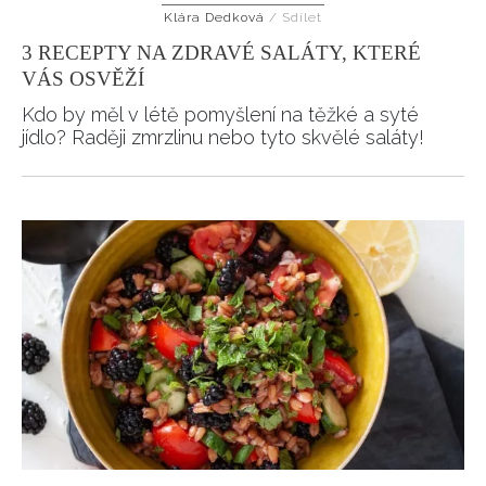
Klára Dedková
/
Sdílet
HOME
3 RECEPTY NA ZDRAVÉ SALÁTY, KTERÉ
VÁS OSVĚŽÍ
Kdo by měl v létě pomyšlení na těžké a syté
jídlo? Raději zmrzlinu nebo tyto skvělé saláty!