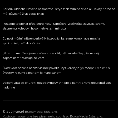
Kariéru Oldřicha Nového nasměroval strýc z Národního divadla: Slavný herec se
měl původně živit zcela jinak
Poslední telefonát před smrtí Ivety Bartošové: Zpěvačka zavolala svému
slavnému kolegovi, hovor netrval ani minutu
Co nosí módní influencerky? Následující barevné kombinace musíte
vyzkoušet, než skončí léto
„Po smrti manžela jsem začala znovu žít, děti mi ale říkají, že na něj
zapomínám,“ svěřuje se Věra
Švestková sezona nabízí víc než povidla. Vyzkoušejte 30 receptů, v nichž si
švestky rozumí s mákem či marcipánem
Vejce v láku od okurek: Bezezbytkový trik pro pikantní a výraznou chuť vás
nadchne
© 2003-2026
BurdaMedia Extra s.r.o.
Kopírování obsahu je bez písemného souhlasu BurdaMedia Extra s.r.o.