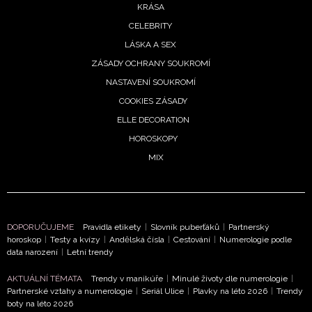
KRÁSA
CELEBRITY
LÁSKA A SEX
ZÁSADY OCHRANY SOUKROMÍ
NASTAVENÍ SOUKROMÍ
COOKIES ZÁSADY
ELLE DECORATION
HOROSKOPY
MIX
DOPORUČUJEME
Pravidla etikety
|
Slovník puberťáků
|
Partnerský
horoskop
|
Testy a kvízy
|
Andělská čísla
|
Cestování
|
Numerologie podle
data narození
|
Letní trendy
AKTUÁLNÍ TÉMATA
Trendy v manikúře
|
Minulé životy dle numerologie
|
Partnerské vztahy a numerologie
|
Seriál Ulice
|
Plavky na léto 2026
|
Trendy
boty na léto 2026