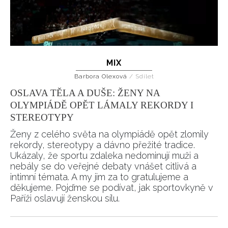
MIX
Barbora Olexová
/
Sdílet
OSLAVA TĚLA A DUŠE: ŽENY NA
OLYMPIÁDĚ OPĚT LÁMALY REKORDY I
STEREOTYPY
Ženy z celého světa na olympiádě opět zlomily
rekordy, stereotypy a dávno přežité tradice.
Ukázaly, že sportu zdaleka nedominují muži a
nebály se do veřejné debaty vnášet citlivá a
intimní témata. A my jim za to gratulujeme a
děkujeme. Pojďme se podívat, jak sportovkyně v
Paříži oslavují ženskou sílu.