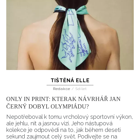
TIŠTĚNÁ ELLE
Redakce
/
Sdílet
ONLY IN PRINT: KTERAK NÁVRHÁŘ JAN
INFORMACE
ČERNÝ DOBYL OLYMPIÁDU?
REDAKCE
Nepotřeboval k tomu vrcholový sportovní výkon,
ale jehlu, nit a jasnou vizi. Jeho nástupová
kolekce je odpovědí na to, jak během deseti
sekund zaujmout celý svět. Podívejte se na