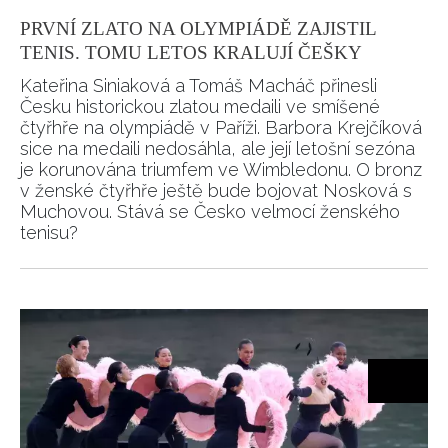
PRVNÍ ZLATO NA OLYMPIÁDĚ ZAJISTIL
TENIS. TOMU LETOS KRALUJÍ ČEŠKY
Kateřina Siniaková a Tomáš Macháč přinesli
Česku historickou zlatou medaili ve smíšené
čtyřhře na olympiádě v Paříži. Barbora Krejčíková
sice na medaili nedosáhla, ale její letošní sezóna
je korunována triumfem ve Wimbledonu. O bronz
v ženské čtyřhře ještě bude bojovat Nosková s
Muchovou. Stává se Česko velmocí ženského
tenisu?