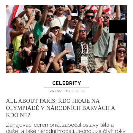
CELEBRITY
Eva Cao Thi
/
Sdílet
ALL ABOUT PARIS: KDO HRAJE NA
OLYMPIÁDĚ V NÁRODNÍCH BARVÁCH A
KDO NE?
Zahajovací ceremoniál započal oslavy těla a
duše, a také národní hrdosti. Jednou za čtyři roky