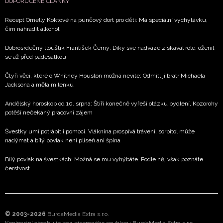
DOPORUČENÉ ČLÁNKY
Recept Ornelly Koktové na punčový dort pro děti: Má speciální vychytávku,
čím nahradit alkohol
Dobrosrdečný tlouštík František Černý: Díky své nadváze získával role, oženil
se až před padesátkou
Čtyři věci, které o Whitney Houston možná nevíte: Odmítl ji bratr Michaela
Jacksona a měla milenku
Andělský horoskop od 10. srpna: Štíři konečně vyřeší otázku bydlení, Kozorohy
potěší nečekaný pracovní zájem
Švestky umí potrápit i pomoci. Vláknina prospívá trávení, sorbitol může
nadýmat a bílý povlak není plíseň ani špína
Bílý povlak na švestkách: Možná se mu vyhýbáte. Podle něj však poznáte
čerstvost
© 2003-2026
BurdaMedia Extra s.r.o.
Kopírování obsahu je bez písemného souhlasu BurdaMedia Extra s.r.o.