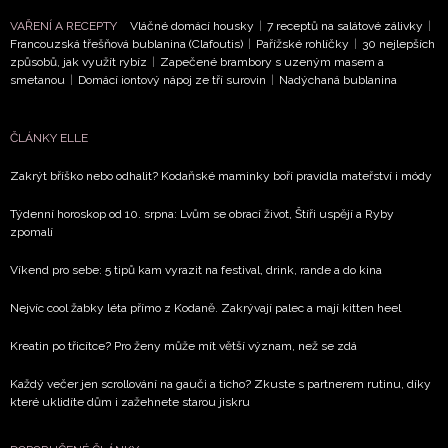
VAŘENÍ A RECEPTY
Vláčné domácí housky
|
7 receptů na salátové zálivky
|
Francouzská třešňová bublanina (Clafoutis)
|
Pařížské rohlíčky
|
30 nejlepších
způsobů, jak využít rybíz
|
Zapečené brambory s uzeným masem a
smetanou
|
Domácí iontový nápoj ze tří surovin
|
Nadýchaná bublanina
ČLÁNKY ELLE
Zakrýt bříško nebo odhalit? Kodaňské maminky boří pravidla mateřství i módy
Týdenní horoskop od 10. srpna: Lvům se obrací život, Štíři uspějí a Ryby
zpomalí
Víkend pro sebe: 5 tipů kam vyrazit na festival, drink, rande a do kina
Nejvíc cool žabky léta přímo z Kodaně. Zakrývají palec a mají kitten heel
Kreatin po třicítce? Pro ženy může mít větší význam, než se zdá
Každý večer jen scrollování na gauči a ticho? Zkuste s partnerem rutinu, díky
které uklidíte dům i zažehnete starou jiskru