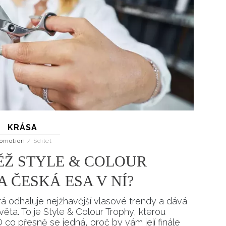
KRÁSA
omotion
/
Sdílet
Ž STYLE & COLOUR
A ČESKÁ ESA V NÍ?
á odhaluje nejžhavější vlasové trendy a dává
ěta. To je Style & Colour Trophy, kterou
O co přesně se jedná, proč by vám její finále