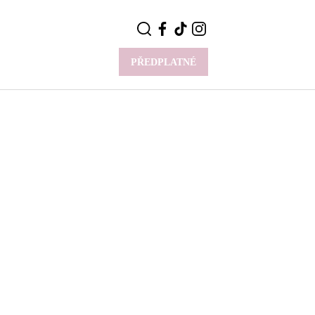
PŘEDPLATNÉ
VÍCE
Y
CELEBRITY
Novinky
Styl slavných
Rozhovory
ie