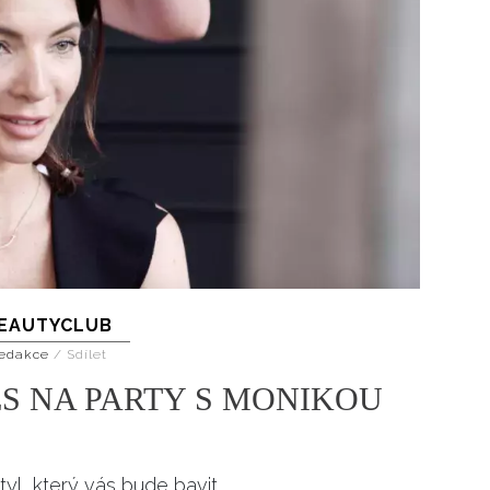
EAUTYCLUB
edakce
/
Sdílet
ES NA PARTY S MONIKOU
l, který vás bude bavit.