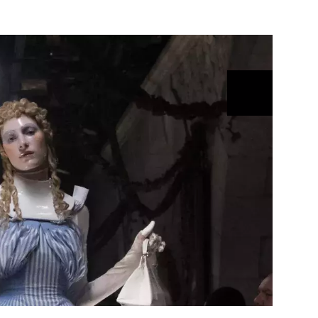
ÁSKA A SEX
ELLEPHORIA
ELLE STOR
ingles
y a on
ex
vatba
OME
NEWSLETTER