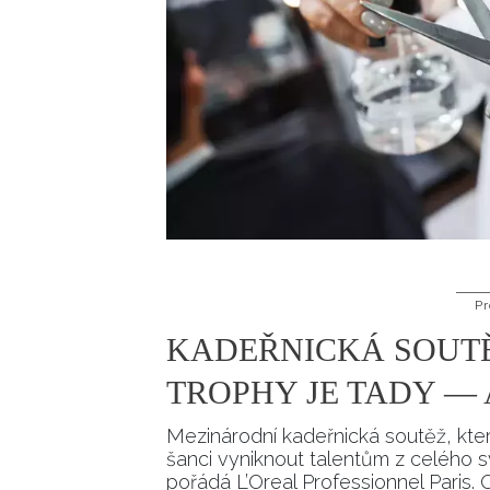
Pr
KADEŘNICKÁ SOUTĚ
TROPHY JE TADY — 
Mezinárodní kadeřnická soutěž, kter
šanci vyniknout talentům z celého sv
pořádá L’Oreal Professionnel Paris. 