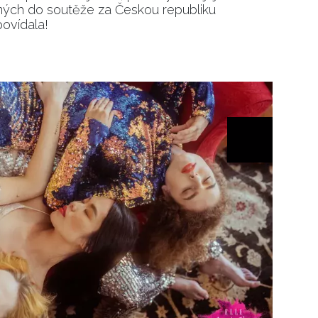
ných do soutěže za Českou republiku
povídala!