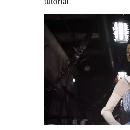
tutorial
ELLE BEAUTY LOUNGE
L
S
V
S
S
ELLE DECORATION
H
INFORMACE
REDAKCE