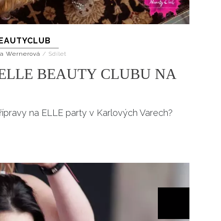
EAUTYCLUB
na Wernerová
/
Sdílet
 ELLE BEAUTY CLUBU NA
 přípravy na ELLE party v Karlových Varech?