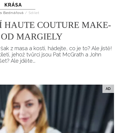
KRÁSA
Přihlášením k newsletteru souhlasíte s
Obcho
společnosti BurdaMedia Extra s.r.o.
a potv
a Bednářová
/
Sdílet
Zásadami ochrany soukromí
- BurdaMedia E
Í HAUTE COUTURE MAKE-
pracovat zejména k organizaci a vyhodnocení 
N OD MARGIELY
Chcete navíc dostávat i další zajímavé a exkluz
Pokud souhlasíte se zpracováním údajů k tom
ak z masa a kostí, hádejte, co je to? Ale jistě!
soukromí BurdaMedia Extra s.r.o.
, zaškrtnět
etí, jehož tvůrci jsou Pat McGrath a John
t? Ale jděte...