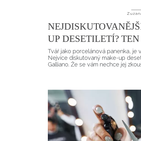
Zuzan
NEJDISKUTOVANĚJŠ
UP DESETILETÍ? TE
Tvář jako porcelánová panenka, je vš
Nejvíce diskutovaný make-up desetil
Galliano. Že se vám nechce jej zkouše