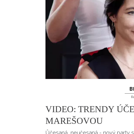
B
R
VIDEO: TRENDY ÚČ
MAREŠOVOU
Ůčesaná, neučesaná - nový party sty