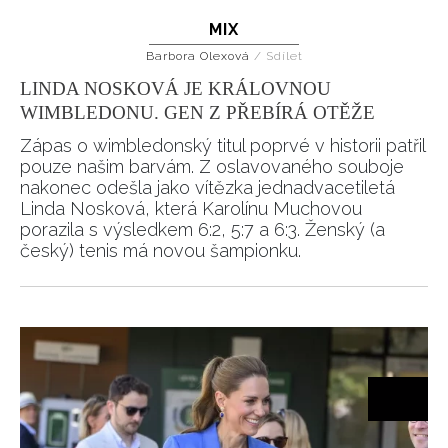
MIX
HOME
Barbora Olexová
/
Sdílet
LINDA NOSKOVÁ JE KRÁLOVNOU
WIMBLEDONU. GEN Z PŘEBÍRÁ OTĚŽE
Zápas o wimbledonský titul poprvé v historii patřil
pouze našim barvám. Z oslavovaného souboje
nakonec odešla jako vítězka jednadvacetiletá
Linda Nosková, která Karolínu Muchovou
porazila s výsledkem 6:2, 5:7 a 6:3. Ženský (a
český) tenis má novou šampionku.