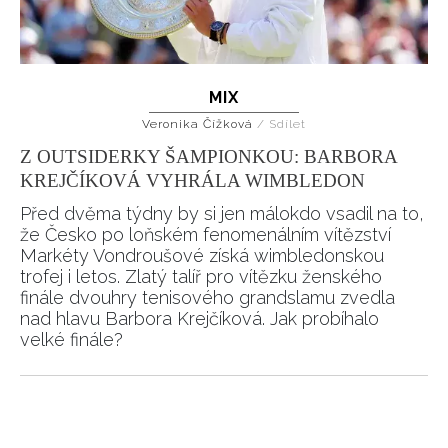
MIX
Veronika Čížková
/
Sdílet
Z OUTSIDERKY ŠAMPIONKOU: BARBORA
KREJČÍKOVÁ VYHRÁLA WIMBLEDON
Před dvěma týdny by si jen málokdo vsadil na to,
že Česko po loňském fenomenálním vítězství
Markéty Vondroušové získá wimbledonskou
trofej i letos. Zlatý talíř pro vítězku ženského
finále dvouhry tenisového grandslamu zvedla
nad hlavu Barbora Krejčíková. Jak probíhalo
velké finále?
NEWSLETTER
ODESLAT
Pagination