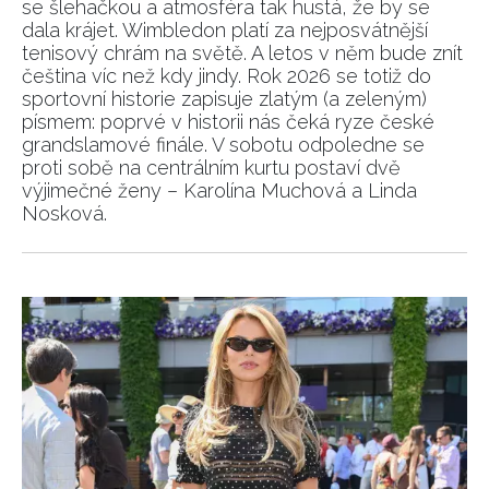
se šlehačkou a atmosféra tak hustá, že by se
dala krájet. Wimbledon platí za nejposvátnější
tenisový chrám na světě. A letos v něm bude znít
čeština víc než kdy jindy. Rok 2026 se totiž do
sportovní historie zapisuje zlatým (a zeleným)
písmem: poprvé v historii nás čeká ryze české
grandslamové finále. V sobotu odpoledne se
proti sobě na centrálním kurtu postaví dvě
výjimečné ženy – Karolína Muchová a Linda
Nosková.