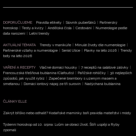
DOPORUČUJEME
Pravidla etikety
|
Slovník puberťáků
|
Partnerský
horoskop
|
Testy a kvízy
|
Andělská čísla
|
Cestování
|
Numerologie podle
data narození
|
Letní trendy
AKTUÁLNÍ TÉMATA
Trendy v manikúře
|
Minulé životy dle numerologie
|
Partnerské vztahy a numerologie
|
Seriál Ulice
|
Plavky na léto 2026
|
Trendy
boty na léto 2026
VAŘENÍ A RECEPTY
Vláčné domácí housky
|
7 receptů na salátové zálivky
|
Francouzská třešňová bublanina (Clafoutis)
|
Pařížské rohlíčky
|
30 nejlepších
způsobů, jak využít rybíz
|
Zapečené brambory s uzeným masem a
smetanou
|
Domácí iontový nápoj ze tří surovin
|
Nadýchaná bublanina
ČLÁNKY ELLE
Zakrýt bříško nebo odhalit? Kodaňské maminky boří pravidla mateřství i módy
Týdenní horoskop od 10. srpna: Lvům se obrací život, Štíři uspějí a Ryby
zpomalí