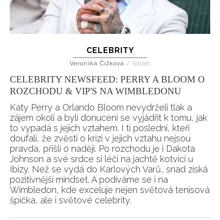
CELEBRITY
Veronika Čížková
/
Sdílet
CELEBRITY NEWSFEED: PERRY A BLOOM O
ROZCHODU & VIP'S NA WIMBLEDONU
INFORMACE
Katy Perry a Orlando Bloom nevydrželi tlak a
REDAKCE
zájem okolí a byli donuceni se vyjádřit k tomu, jak
to vypadá s jejich vztahem. I ti poslední, kteří
doufali, že zvěsti o krizi v jejich vztahu nejsou
pravda, přišli o naději. Po rozchodu je i Dakota
Johnson a své srdce si léčí na jachtě kotvící u
Ibizy. Než se vydá do Karlových Varů, snad získá
pozitivnější mindset. A podíváme se i na
Wimbledon, kde exceluje nejen světová tenisová
špička, ale i světové celebrity.