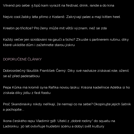
Víkend pro sebe: 5 tipů kam vyrazit na festival, drink, rande a do kina
Nejvíc cool žabky léta přímo z Kodaně. Zakrývají palec a mají kitten heel
Kreatin po třicítce? Pro ženy může mít větší význam, než se zdá
Každý večer jen scrollování na gauči a ticho? Zkuste s partnerem rutinu, díky
které uklidíte dům i zažehnete starou jiskru
DOPORUČENÉ ČLÁNKY
Dobrosrdečný tlouštík František Černý: Díky své nadváze získával role, oženil
se až před padesátkou
Pepa Kůrka má kromě syna Rafíka novou lásku: Krásná kadeřnice Adélka si ho
získala díky jídlu z fast foodu
Proč Skandinávky nikdy neříkají, že nemají co na sebe? Okopírujte jejich šatník
a pochopíte...
Ikona českého rapu Vladimír 518: Utekl z „dobré rodiny“ do squatu na
Ladronku. 30 let ovlivňuje hudební scénu a dobyl svět kultury