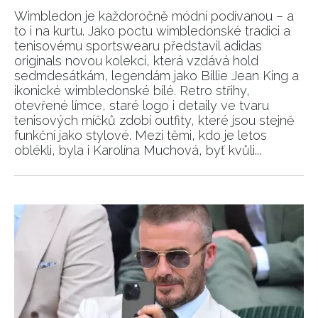
Wimbledon je každoročně módní podívanou – a
to i na kurtu. Jako poctu wimbledonské tradici a
tenisovému sportswearu představil adidas
originals novou kolekci, která vzdává hold
sedmdesátkám, legendám jako Billie Jean King a
ikonické wimbledonské bílé. Retro střihy,
otevřené límce, staré logo i detaily ve tvaru
tenisových míčků zdobí outfity, které jsou stejně
funkční jako stylové. Mezi těmi, kdo je letos
oblékli, byla i Karolína Muchová, byť kvůli...