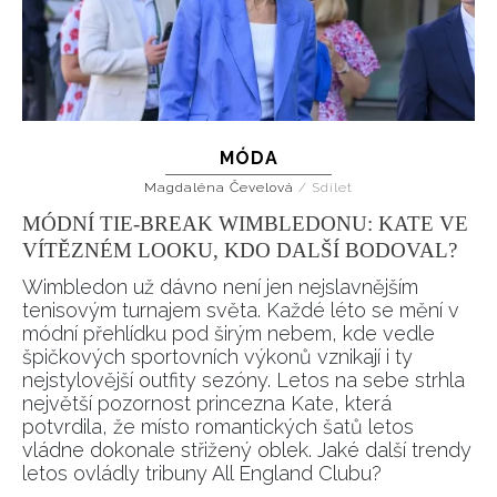
MÓDA
Magdaléna Čevelová
/
Sdílet
MÓDNÍ TIE-BREAK WIMBLEDONU: KATE VE
VÍTĚZNÉM LOOKU, KDO DALŠÍ BODOVAL?
Wimbledon už dávno není jen nejslavnějším
tenisovým turnajem světa. Každé léto se mění v
módní přehlídku pod širým nebem, kde vedle
špičkových sportovních výkonů vznikají i ty
nejstylovější outfity sezóny. Letos na sebe strhla
největší pozornost princezna Kate, která
potvrdila, že místo romantických šatů letos
vládne dokonale střižený oblek. Jaké další trendy
letos ovládly tribuny All England Clubu?