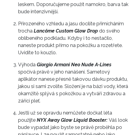
leskem. Doporučujeme použít namokro, barva tak
bude intenzivnější.
Přirozeného vzhledu a jasu docílíte přimícháním
trocha
Lancôme Custom Glow Drop
do svého
oblíbeného podkladu. Kdyby i to nestačilo,
naneste produkt přímo na pokožku a rozetřete.
Uvidíte to kouzlo.
Výhoda
Giorgio Armani Neo Nude A-Lines
spočívá právě v jeho nanášení. Sametový
aplikátor nanese přesně takovou dávku produktu,
jakou si sami zvolíte. Složení je na bázi vody, která
okamžitě splývá s pokožkou a vytváří zdravou a
zářící pleť.
Jestli už se opravdu nemůžete dočkat léta
použijte
NYX
Away Glow Liquid Booster:
Váš look
bude vypadat jako byste se právě proběhla po
náplavce. Lze použít samostatně nebo jako