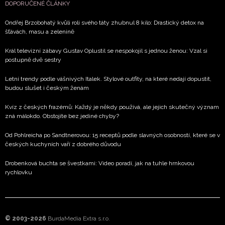
DOPORUČENÉ ČLÁNKY
Ondřej Brzobohatý kvůli roli svého táty zhubnul 8 kilo: Drastický detox na
šťávách, masu a zelenině
Král televizní zábavy Gustav Oplustil se nespokojil s jednou ženou: Vzal si
postupně dvě sestry
Letní trendy podle vášnivých Italek. Stylové outfity, na které nedají dopustit,
budou slušet i českým ženám
Kvíz z českých frazémů: Každý je někdy používá, ale jejich skutečný význam
zná málokdo. Obstojíte bez jediné chyby?
Od Pohlreicha po Sandtnerovou: 15 receptů podle slavných osobností, které se v
českých kuchyních vaří z dobrého důvodu
Drobenková buchta se švestkami: Video poradí, jak na tuhle hrnkovou
rychlovku
© 2003-2026
BurdaMedia Extra s.r.o.