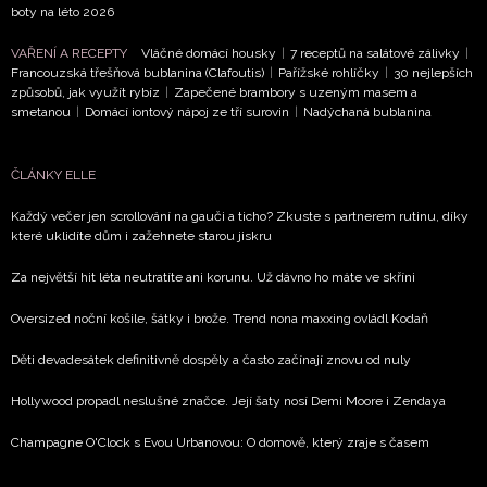
boty na léto 2026
podmínkami společnosti BurdaMedia Extra s.r.o.
a
potvrzujete, že jste se seznámili se
Zásadami
VAŘENÍ A RECEPTY
Vláčné domácí housky
|
7 receptů na salátové zálivky
|
ochrany soukromí
- BurdaMedia Extra s.r.o. bude s
Francouzská třešňová bublanina (Clafoutis)
|
Pařížské rohlíčky
|
30 nejlepších
Vašimi údaji pracovat zejména k organizaci a
způsobů, jak využít rybíz
|
Zapečené brambory s uzeným masem a
smetanou
|
Domácí iontový nápoj ze tří surovin
|
Nadýchaná bublanina
vyhodnocení akce a zasílání novinek.
Chcete navíc dostávat i další zajímavé a exkluzivní
ČLÁNKY ELLE
informace od našich partnerů? Pokud souhlasíte se
zpracováním údajů k tomuto účelu podle
Zásad ochrany
Každý večer jen scrollování na gauči a ticho? Zkuste s partnerem rutinu, díky
soukromí BurdaMedia Extra s.r.o.
, zaškrtněte toto pole.
které uklidíte dům i zažehnete starou jiskru
Za největší hit léta neutratíte ani korunu. Už dávno ho máte ve skříni
Oversized noční košile, šátky i brože. Trend nona maxxing ovládl Kodaň
Děti devadesátek definitivně dospěly a často začínají znovu od nuly
Hollywood propadl neslušné značce. Její šaty nosí Demi Moore i Zendaya
Champagne O'Clock s Evou Urbanovou: O domově, který zraje s časem