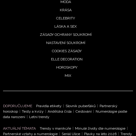
MÓDA
KRÁSA
CELEBRITY
LÁSKA A SEX
ZÁSADY OCHRANY SOUKROMÍ
NASTAVENÍ SOUKROMÍ
COOKIES ZÁSADY
ELLE DECORATION
HOROSKOPY
MIX
NEWSLETTER
DOPORUČUJEME
Pravidla etikety
|
Slovník puberťáků
|
Partnerský
horoskop
|
Testy a kvízy
|
Andělská čísla
|
Cestování
|
Numerologie podle
data narození
|
Letní trendy
ODESLAT
AKTUÁLNÍ TÉMATA
Trendy v manikúře
|
Minulé životy dle numerologie
|
Přihlášením k newsletteru souhlasíte s
Obchodními
Partnerské vztahy a numerologie
|
Seriál Ulice
|
Plavky na léto 2026
|
Trendy