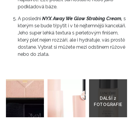
podkladová báze.
A poslední
NYX Away We Glow Strobing Cream,
s
kterým se bude třpytit i v té nejtemnější kanceláři.
Jeho super lehká textura s perleťovým finišem,
který pleť nejen rozzáří, ale i hydratuje, vás prostě
dostane. Vybrat si můžete mezi odstínem růžové
nebo do zlata.
Přejít
do
galerie