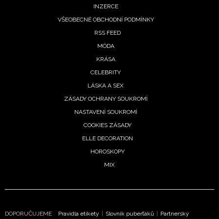
INZERCE
VŠEOBECNÉ OBCHODNÍ PODMÍNKY
RSS FEED
MÓDA
KRÁSA
CELEBRITY
LÁSKA A SEX
ZÁSADY OCHRANY SOUKROMÍ
NASTAVENÍ SOUKROMÍ
COOKIES ZÁSADY
ELLE DECORATION
HOROSKOPY
NEWSLETTER
MIX
ODESLAT
Přihlášením k newsletteru souhlasíte s
Obchodními
DOPORUČUJEME
Pravidla etikety
|
Slovník puberťáků
|
Partnerský
podmínkami společnosti BurdaMedia Extra s.r.o.
a