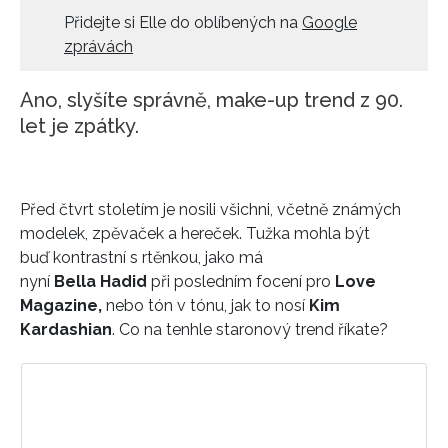
Přidejte si Elle do oblíbených na
Google
HOME
zprávách
Ano, slyšíte správně, make-up trend z 90.
let je zpátky.
Před čtvrt stoletím je nosili všichni, včetně známých
modelek, zpěvaček a hereček. Tužka mohla být
buď kontrastní s rtěnkou, jako má
nyní
Bella Hadid
při posledním focení pro
Love
Magazine,
nebo tón v tónu, jak to nosí
Kim
Kardashian
. Co na tenhle staronový trend říkate?