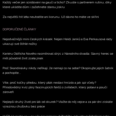
Každý večer jen scrollování na gauči a ticho? Zkuste s partnerem rutinu, díky
které uklidíte dům i zažehnete starou jiskru
Za největší hit léta neutratíte ani korunu. Už dávno ho máte ve skříni
DOPORUČENÉ ČLÁNKY
Nejodvážnější mini českých krásek: Nejen Heidi Janků a Eva Perkausová rády
ukazují své štíhlé nožky
Kariéru Oldřicha Nového nasměroval strýc z Národního divadla: Slavný herec se
měl původně živit zcela jinak
Proč Skandinávky nikdy neříkají, že nemají co na sebe? Okopírujte jejich šatník
a pochopíte...
Víte, proč kočky předou, který pták nestaví hnízdo a jak spí včely?
Přírodovědný kvíz plný fascinujících faktů o zvířatech, který pobaví a poučí
zároveň
Nejlepší druhý život pro lák od okurek? Vložte do něj vejce a za pár dní získáte
výraznou chuťovku bez práce