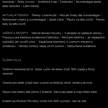
horoskop
|
Testy a kvízy
|
Andělská čísla
|
Cestování
|
Numerologie podle
potvrzujete, že jste se seznámili se
Zásadami
data narození
|
Letní trendy
ochrany soukromí
- BurdaMedia Extra s.r.o. bude s
AKTUÁLNÍ TÉMATA
Trendy v manikúře
|
Minulé životy dle numerologie
|
Vašimi údaji pracovat zejména k organizaci a
Partnerské vztahy a numerologie
|
Seriál Ulice
|
Plavky na léto 2026
|
Trendy
vyhodnocení akce a zasílání novinek.
boty na léto 2026
Chcete navíc dostávat i další zajímavé a exkluzivní
VAŘENÍ A RECEPTY
Vláčné domácí housky
|
7 receptů na salátové zálivky
|
informace od našich partnerů? Pokud souhlasíte se
Francouzská třešňová bublanina (Clafoutis)
|
Pařížské rohlíčky
|
30 nejlepších
zpracováním údajů k tomuto účelu podle
Zásad ochrany
způsobů, jak využít rybíz
|
Zapečené brambory s uzeným masem a
smetanou
|
Domácí iontový nápoj ze tří surovin
|
Nadýchaná bublanina
soukromí BurdaMedia Extra s.r.o.
, zaškrtněte toto pole.
ČLÁNKY ELLE
Týdenní horoskop od 10. srpna: Lvům se obrací život, Štíři uspějí a Ryby
zpomalí
Víkend pro sebe: 5 tipů kam vyrazit na festival, drink, rande a do kina
Nejvíc cool žabky léta přímo z Kodaně. Zakrývají palec a mají kitten heel
Kreatin po třicítce? Pro ženy může mít větší význam, než se zdá