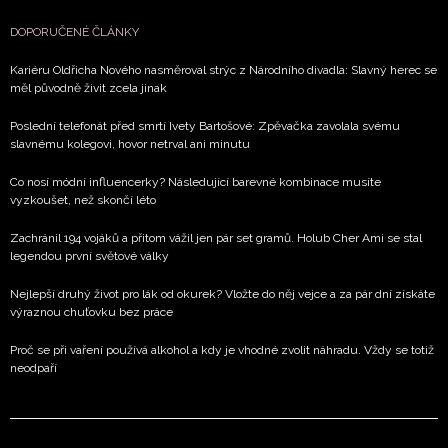
DOPORUČENÉ ČLÁNKY
Kariéru Oldřicha Nového nasměroval strýc z Národního divadla: Slavný herec se
měl původně živit zcela jinak
Poslední telefonát před smrtí Ivety Bartošové: Zpěvačka zavolala svému
slavnému kolegovi, hovor netrval ani minutu
Co nosí módní influencerky? Následující barevné kombinace musíte
vyzkoušet, než skončí léto
Zachránil 194 vojáků a přitom vážil jen pár set gramů. Holub Cher Ami se stal
legendou první světové války
Nejlepší druhý život pro lák od okurek? Vložte do něj vejce a za pár dní získáte
výraznou chuťovku bez práce
Proč se při vaření používá alkohol a kdy je vhodné zvolit náhradu. Vždy se totiž
neodpaří