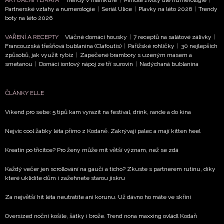
AKTUÁLNÍ TÉMATA
Trendy v manikúře
|
Minulé životy dle numerologie
|
Partnerské vztahy a numerologie
|
Seriál Ulice
|
Plavky na léto 2026
|
Trendy
boty na léto 2026
VAŘENÍ A RECEPTY
Vláčné domácí housky
|
7 receptů na salátové zálivky
|
Francouzská třešňová bublanina (Clafoutis)
|
Pařížské rohlíčky
|
30 nejlepších
způsobů, jak využít rybíz
|
Zapečené brambory s uzeným masem a
smetanou
|
Domácí iontový nápoj ze tří surovin
|
Nadýchaná bublanina
ČLÁNKY ELLE
Víkend pro sebe: 5 tipů kam vyrazit na festival, drink, rande a do kina
Nejvíc cool žabky léta přímo z Kodaně. Zakrývají palec a mají kitten heel
Kreatin po třicítce? Pro ženy může mít větší význam, než se zdá
Každý večer jen scrollování na gauči a ticho? Zkuste s partnerem rutinu, díky
které uklidíte dům i zažehnete starou jiskru
Za největší hit léta neutratíte ani korunu. Už dávno ho máte ve skříni
Oversized noční košile, šátky i brože. Trend nona maxxing ovládl Kodaň