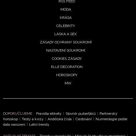
RSS FEED
MÓDA
KRÁSA
CELEBRITY
LÁSKA A SEX
ZÁSADY OCHRANY SOUKROMÍ
NASTAVENÍ SOUKROMÍ
COOKIES ZÁSADY
ELLE DECORATION
HOROSKOPY
MIX
DOPORUČUJEME
Pravidla etikety
|
Slovník puberťáků
|
Partnerský
horoskop
|
Testy a kvízy
|
Andělská čísla
|
Cestování
|
Numerologie podle
data narození
|
Letní trendy