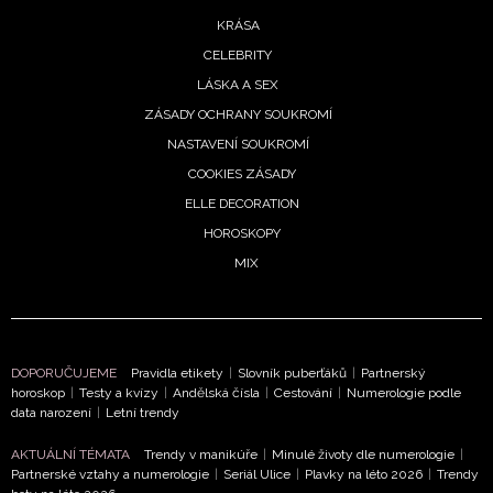
KRÁSA
ODESLAT
CELEBRITY
LÁSKA A SEX
Přihlášením k newsletteru souhlasíte s
Obchodními
ZÁSADY OCHRANY SOUKROMÍ
podmínkami společnosti BurdaMedia Extra s.r.o.
a
NASTAVENÍ SOUKROMÍ
potvrzujete, že jste se seznámili se
Zásadami
COOKIES ZÁSADY
ochrany soukromí
- BurdaMedia Extra s.r.o. bude s
ELLE DECORATION
Vašimi údaji pracovat zejména k organizaci a
HOROSKOPY
vyhodnocení akce a zasílání novinek.
MIX
Chcete navíc dostávat i další zajímavé a exkluzivní
informace od našich partnerů? Pokud souhlasíte se
zpracováním údajů k tomuto účelu podle
Zásad ochrany
soukromí BurdaMedia Extra s.r.o.
, zaškrtněte toto pole.
DOPORUČUJEME
Pravidla etikety
|
Slovník puberťáků
|
Partnerský
horoskop
|
Testy a kvízy
|
Andělská čísla
|
Cestování
|
Numerologie podle
data narození
|
Letní trendy
AKTUÁLNÍ TÉMATA
Trendy v manikúře
|
Minulé životy dle numerologie
|
Partnerské vztahy a numerologie
|
Seriál Ulice
|
Plavky na léto 2026
|
Trendy