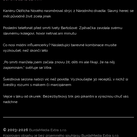
Kariéru Oldřicha Nového nasměroval strýc z Národního divadla: Slavný herec se
měl původně živit zcela jinak
Poslední telefonát před smrtí Ivety Bartošové: Zpěvačka zavolala svému
slavnému kolegovi, hovor netrval ani minutu
Co nosí módní influencerky? Následující barevné kombinace musíte
vyzkoušet, než skončí léto
„Po smrti manžela jsem začala znovu žít, děti mi ale říkají, že na něj
zapomínám,“ svěřuje se Věra
Švestková sezona nabízí víc než povidla. Vyzkoušejte 30 receptů, v nichž si
švestky rozumí s mákem či marcipánem
Vejce v láku od okurek: Bezezbytkový trik pro pikantní a výraznou chuť vás
nadchne
© 2003-2026
BurdaMedia Extra s.r.o.
Kopírování obsahu je bez písemného souhlasu BurdaMedia Extra s.r.o.