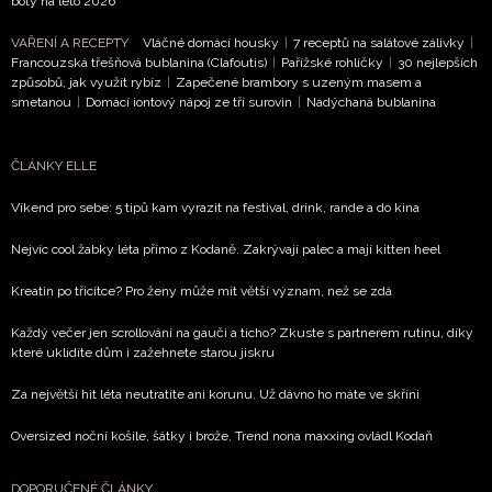
boty na léto 2026
VAŘENÍ A RECEPTY
Vláčné domácí housky
|
7 receptů na salátové zálivky
|
Francouzská třešňová bublanina (Clafoutis)
|
Pařížské rohlíčky
|
30 nejlepších
způsobů, jak využít rybíz
|
Zapečené brambory s uzeným masem a
smetanou
|
Domácí iontový nápoj ze tří surovin
|
Nadýchaná bublanina
ČLÁNKY ELLE
Víkend pro sebe: 5 tipů kam vyrazit na festival, drink, rande a do kina
Nejvíc cool žabky léta přímo z Kodaně. Zakrývají palec a mají kitten heel
Kreatin po třicítce? Pro ženy může mít větší význam, než se zdá
Každý večer jen scrollování na gauči a ticho? Zkuste s partnerem rutinu, díky
které uklidíte dům i zažehnete starou jiskru
Za největší hit léta neutratíte ani korunu. Už dávno ho máte ve skříni
Oversized noční košile, šátky i brože. Trend nona maxxing ovládl Kodaň
DOPORUČENÉ ČLÁNKY