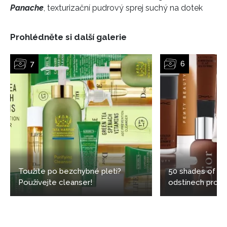
Panache
, texturizační pudrový sprej suchý na dotek
Prohlédněte si další galerie
Toužíte po bezchybné pleti?
50 shades of bl
Používejte cleanser!
odstínech pro t