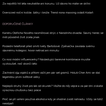
Za největší hit léta neutratíte ani korunu. Už dávno ho máte ve skříni
Oversized noční košile, šátky i brože. Trend nona maxxing ovládl Kodaň
DOPORUČENÉ ČLÁNKY
Kariéru Oldřicha Nového nasměroval strýc z Národního divadla: Slavný herec se
měl původně živit zcela jinak
Poslední telefonát před smrtí Ivety Bartošové: Zpěvačka zavolala svému
slavnému kolegovi, hovor netrval ani minutu
Co nosí módní influencerky? Následující barevné kombinace musíte
vyzkoušet, než skončí léto
Zachránil 194 vojáků a přitom vážil jen pár set gramů. Holub Cher Ami se stal
legendou první světové války
Nejlepší druhý život pro lák od okurek? Vložte do něj vejce a za pár dní získáte
výraznou chuťovku bez práce
Proč se při vaření používá alkohol a kdy je vhodné zvolit náhradu. Vždy se totiž
neodpaří