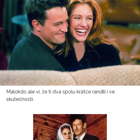
Málokdo ale ví, že ti dva spolu krátce randili i ve
skutečnosti.