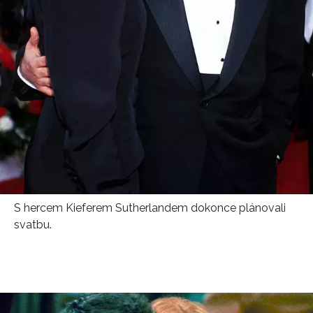
S hercem Kieferem Sutherlandem dokonce plánovali
svatbu.