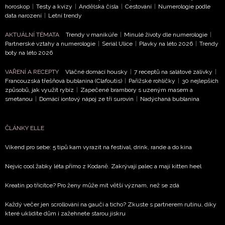
horoskop
|
Testy a kvízy
|
Andělská čísla
|
Cestování
|
Numerologie podle
data narození
|
Letní trendy
AKTUÁLNÍ TÉMATA
Trendy v manikúře
|
Minulé životy dle numerologie
|
Partnerské vztahy a numerologie
|
Seriál Ulice
|
Plavky na léto 2026
|
Trendy
boty na léto 2026
VAŘENÍ A RECEPTY
Vláčné domácí housky
|
7 receptů na salátové zálivky
|
Francouzská třešňová bublanina (Clafoutis)
|
Pařížské rohlíčky
|
30 nejlepších
způsobů, jak využít rybíz
|
Zapečené brambory s uzeným masem a
smetanou
|
Domácí iontový nápoj ze tří surovin
|
Nadýchaná bublanina
ČLÁNKY ELLE
Víkend pro sebe: 5 tipů kam vyrazit na festival, drink, rande a do kina
Nejvíc cool žabky léta přímo z Kodaně. Zakrývají palec a mají kitten heel
Kreatin po třicítce? Pro ženy může mít větší význam, než se zdá
Každý večer jen scrollování na gauči a ticho? Zkuste s partnerem rutinu, díky
které uklidíte dům i zažehnete starou jiskru