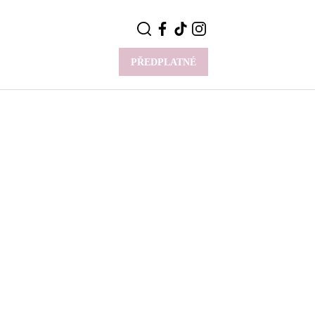
PŘEDPLATNÉ
VÍCE
Y
CELEBRITY
Novinky
Styl slavných
Rozhovory
ie