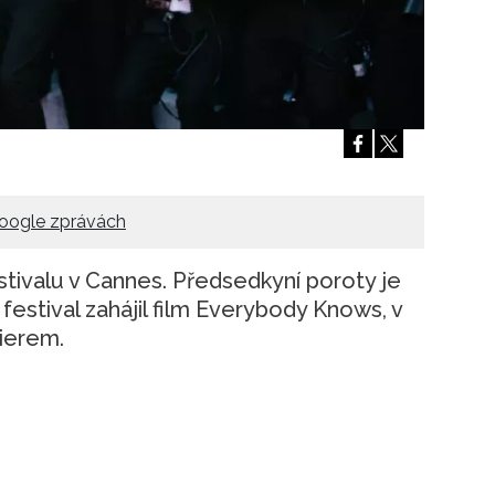
Přihlášením k newsletteru souhlasíte s
Obcho
společnosti BurdaMedia Extra s.r.o.
a potv
Zásadami ochrany soukromí
- BurdaMedia E
pracovat zejména k organizaci a vyhodnocení 
Chcete navíc dostávat i další zajímavé a exkluz
Pokud souhlasíte se zpracováním údajů k tom
soukromí BurdaMedia Extra s.r.o.
, zaškrtnět
oogle zprávách
estivalu v Cannes. Předsedkyní poroty je
festival zahájil film Everybody Knows, v
vierem.