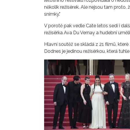
letošního festivalu rozpovídala o nedosta
několik režisérek. Ale nejsou tam proto, ž
snímky."
V porotě pak vedle Cate letos sedí i dal
režisérka Ava Du Vernay a hudební uměl
Hlavní soutěž se skládá z 21 filmů, kter
Dodnes je jedinou režisérkou, která tuhl