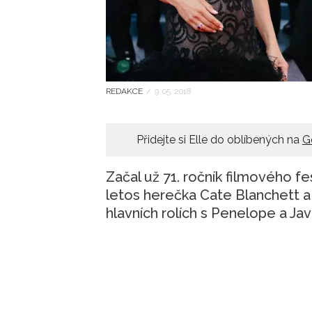
REDAKCE
/
9. 05. 2018
Přidejte si Elle do oblíbených na
G
Začal už 71. ročník filmového f
letos herečka Cate Blanchett a 
hlavních rolích s Penelope a Ja