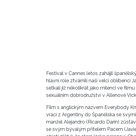
Festival v Cannes letos zahájil španělsk
hlavní role ztvárnili naši velcí oblíbenc
setkali již několikrát jako milenci ve fi
sexuálním dobrodružství v Allenově Vick
Film s anglickým názvem Everybody Kno
vrací z Argentiny do Španělska se svými 
manžel Alejandro (Ricardo Darín) zůstá
se svým bývalým přítelem Pacem (Javie