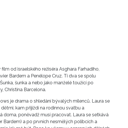
ý film od israelského režiséra Asghara Farhadiho,
i Javier Bardem a Penélope Cruz. Ti dva se spolu
lmu Šunka, šunka a nebo jako manželé toužící po
y, Christina Barcelona.
ws je drama o shledání bývalých milenců. Laura se
dětmi, kam přijíždí na rodinnou svatbu a
vá doma, poněvadž musí pracovat. Laura se setkává
r Bardem) a po prvních nesmělých polibcích a