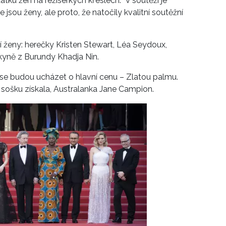
tku žen na režisérkých křeslech. "V soutěži je
e jsou ženy, ale proto, že natočily kvalitní soutěžní
ší ženy: herečky Kristen Stewart, Léa Seydoux,
kyně z Burundy Khadja Nin.
é se budou ucházet o hlavní cenu – Zlatou palmu.
e sošku získala, Australanka Jane Campion.