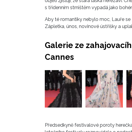
objetí zjišťují, že stará láska nerezaví
s třídenním strništěm vypadá jako bohém
Aby té romantiky nebylo moc, Lauře se 
Zápletka, únos, novinové ústřišky a up
Galerie ze zahajovací
Cannes
Předsedkyně festivalové poroty herečk