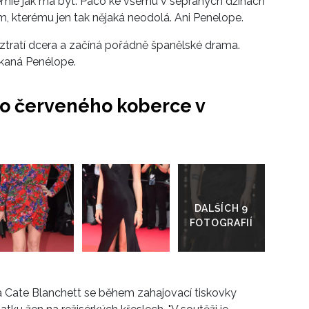
. Chemie jak má být. Paco ke všemu v sepraných džínách
, kterému jen tak nějaká neodolá. Ani Penelope.
ztratí dcera a začíná pořádně španělské drama.
lakaná Penélope.
ho červeného koberce v
Přejít
do
galerie
a Cate Blanchett se během zahajovací tiskovky