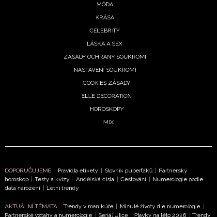
MÓDA
KRÁSA
CELEBRITY
LÁSKA A SEX
ZÁSADY OCHRANY SOUKROMÍ
NASTAVENÍ SOUKROMÍ
COOKIES ZÁSADY
ELLE DECORATION
HOROSKOPY
MIX
DOPORUČUJEME
Pravidla etikety
|
Slovník puberťáků
|
Partnerský
horoskop
|
Testy a kvízy
|
Andělská čísla
|
Cestování
|
Numerologie podle
data narození
|
Letní trendy
AKTUÁLNÍ TÉMATA
Trendy v manikúře
|
Minulé životy dle numerologie
|
Partnerské vztahy a numerologie
|
Seriál Ulice
|
Plavky na léto 2026
|
Trendy