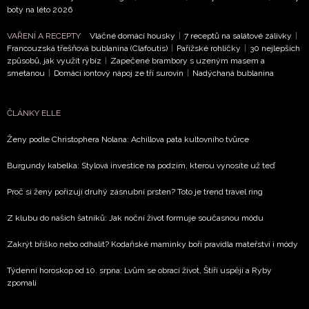
boty na léto 2026
VAŘENÍ A RECEPTY
Vláčné domácí housky
|
7 receptů na salátové zálivky
|
Francouzská třešňová bublanina (Clafoutis)
|
Pařížské rohlíčky
|
30 nejlepších
způsobů, jak využít rybíz
|
Zapečené brambory s uzeným masem a
smetanou
|
Domácí iontový nápoj ze tří surovin
|
Nadýchaná bublanina
ČLÁNKY ELLE
Ženy podle Christophera Nolana: Achillova pata kultovního tvůrce
Burgundy kabelka: Stylová investice na podzim, kterou vynosíte už teď
Proč si ženy pořizují druhý zásnubní prsten? Toto je trend travel ring
Z klubu do našich šatníků: Jak noční život formuje současnou módu
Zakrýt bříško nebo odhalit? Kodaňské maminky boří pravidla mateřství i módy
Týdenní horoskop od 10. srpna: Lvům se obrací život, Štíři uspějí a Ryby
zpomalí