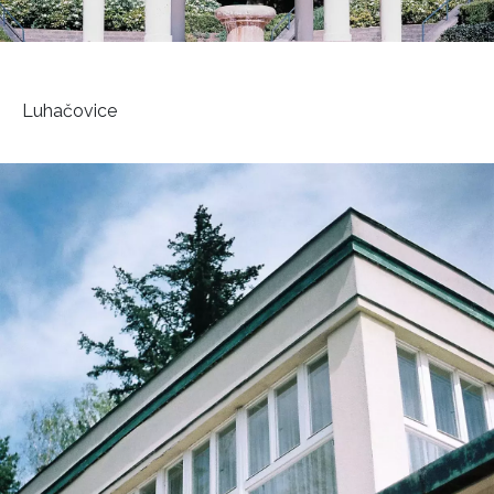
Luhačovice
INFORMACE
REDAKCE