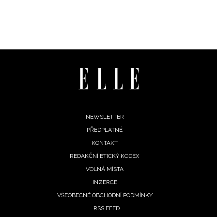
vyhodnocení akce a zasílání novinek.
Chcete navíc dostávat i další zajímavé a exkluzivní
informace od našich partnerů? Pokud souhlasíte se
zpracováním údajů k tomuto účelu podle
Zásad ochrany
soukromí BurdaMedia Extra s.r.o.
, zaškrtněte toto pole.
Footer
NEWSLETTER
PŘEDPLATNÉ
menu
KONTAKT
REDAKČNÍ ETICKÝ KODEX
VOLNÁ MÍSTA
INZERCE
VŠEOBECNÉ OBCHODNÍ PODMÍNKY
RSS FEED