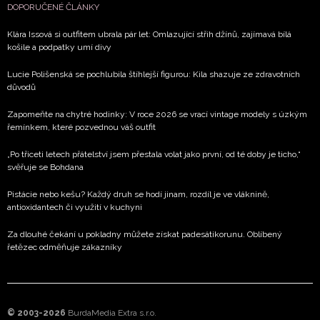
DOPORUČENÉ ČLÁNKY
Klára Issová si outfitem ubrala pár let: Omlazující střih džínů, zajímavá bílá
košile a podpatky umí divy
Lucie Polišenská se pochlubila štíhlejší figurou: Kila shazuje ze zdravotních
důvodů
Zapomeňte na chytré hodinky: V roce 2026 se vrací vintage modely s úzkým
řemínkem, které pozvednou váš outfit
„Po třiceti letech přátelství jsem přestala volat jako první, od té doby je ticho,“
svěřuje se Bohdana
Pistácie nebo kešu? Každý druh se hodí jinam, rozdíl je ve vláknině,
antioxidantech či využití v kuchyni
Za dlouhé čekání u pokladny můžete získat padesátikorunu. Oblíbený
řetězec odměňuje zákazníky
© 2003-2026
BurdaMedia Extra s.r.o.