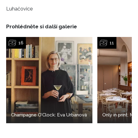
Luhačovice
Prohlédněte si další galerie
NEWSLETTER
ODESLAT
Přihlášením k newsletteru souhlasíte s
Obchodními
podmínkami společnosti BurdaMedia Extra s.r.o.
a
Champagne O’Clock: Eva Urbanová
Only in print: Ml
potvrzujete, že jste se seznámili se
Zásadami
ochrany soukromí
- BurdaMedia Extra s.r.o. bude s
Vašimi údaji pracovat zejména k organizaci a