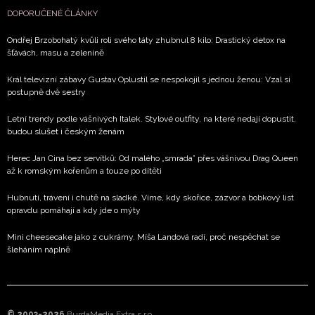
DOPORUČENÉ ČLÁNKY
Ondřej Brzobohatý kvůli roli svého táty zhubnul 8 kilo: Drastický detox na
šťávách, masu a zelenině
Král televizní zábavy Gustav Oplustil se nespokojil s jednou ženou: Vzal si
postupně dvě sestry
Letní trendy podle vášnivých Italek. Stylové outfity, na které nedají dopustit,
budou slušet i českým ženám
Herec Jan Cina bez servítků: Od malého „smrada” přes vášnivou Drag Queen
až k romským kořenům a touze po dítěti
Hubnutí, trávení i chutě na sladké. Víme, kdy skořice, zázvor a bobkový list
opravdu pomáhají a kdy jde o mýty
Mini cheesecake jako z cukrárny. Míša Landová radí, proč nespěchat se
šleháním náplně
© 2003-2026
BurdaMedia Extra s.r.o.