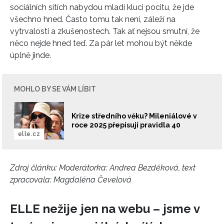
sociálních sítích nabydou mladí kluci pocitu, že jde
všechno hned. Často tomu tak není, záleží na
vytrvalosti a zkušenostech. Tak ať nejsou smutní, že
něco nejde hned teď. Za pár let mohou být někde
úplně jinde.
MOHLO BY SE VÁM LÍBIT
Krize středního věku? Mileniálové v
roce 2025 přepisují pravidla 40
elle.cz
Zdroj článku:
Moderátorka: Andrea Bezděková, text
zpracovala: Magdaléna Čevelová
ELLE nežije jen na webu – jsme v