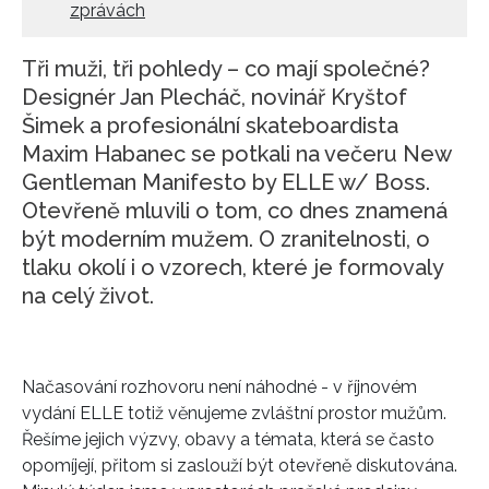
zprávách
Tři muži, tři pohledy – co mají společné?
Designér Jan Plecháč, novinář Kryštof
Šimek a profesionální skateboardista
Maxim Habanec se potkali na večeru New
Gentleman Manifesto by ELLE w/ Boss.
Otevřeně mluvili o tom, co dnes znamená
být moderním mužem. O zranitelnosti, o
tlaku okolí i o vzorech, které je formovaly
na celý život.
Načasování rozhovoru není náhodné - v říjnovém
vydání ELLE totiž věnujeme zvláštní prostor mužům.
Řešíme jejich výzvy, obavy a témata, která se často
opomíjejí, přitom si zaslouží být otevřeně diskutována.