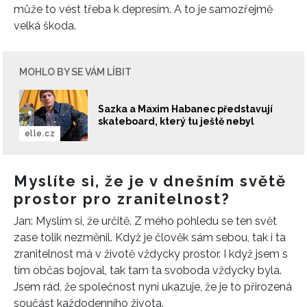
může to vést třeba k depresím. A to je samozřejmě
velká škoda.
MOHLO BY SE VÁM LÍBIT
Sazka a Maxim Habanec představují
skateboard, který tu ještě nebyl
elle.cz
Myslíte si, že je v dnešním světě
prostor pro zranitelnost?
Jan: Myslím si, že určitě. Z mého pohledu se ten svět
zase tolik nezměnil. Když je člověk sám sebou, tak i ta
zranitelnost má v životě vždycky prostor. I když jsem s
tím občas bojoval, tak tam ta svoboda vždycky byla.
Jsem rád, že společnost nyní ukazuje, že je to přirozená
součást každodenního života.