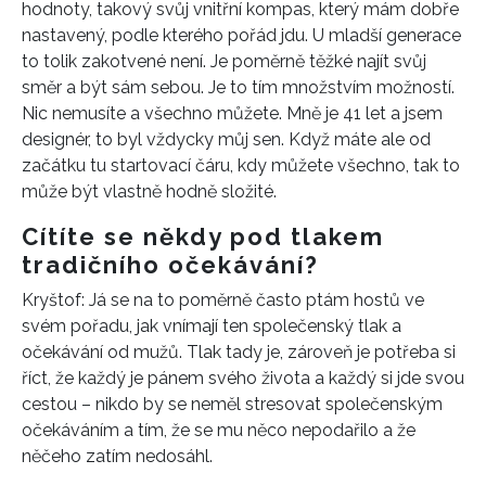
hodnoty, takový svůj vnitřní kompas, který mám dobře
nastavený, podle kterého pořád jdu. U mladší generace
to tolik zakotvené není. Je poměrně těžké najít svůj
směr a být sám sebou. Je to tím množstvím možností.
Nic nemusíte a všechno můžete. Mně je 41 let a jsem
designér, to byl vždycky můj sen. Když máte ale od
začátku tu startovací čáru, kdy můžete všechno, tak to
může být vlastně hodně složité.
Cítíte se někdy pod tlakem
tradičního očekávání?
Kryštof: Já se na to poměrně často ptám hostů ve
svém pořadu, jak vnímají ten společenský tlak a
očekávání od mužů. Tlak tady je, zároveň je potřeba si
říct, že každý je pánem svého života a každý si jde svou
cestou – nikdo by se neměl stresovat společenským
očekáváním a tím, že se mu něco nepodařilo a že
něčeho zatím nedosáhl.