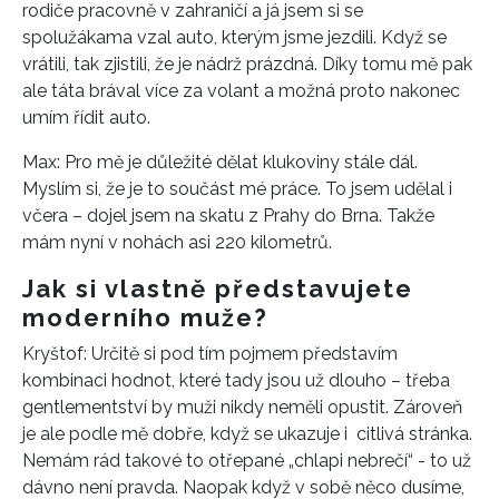
rodiče pracovně v zahraničí a já jsem si se
spolužákama vzal auto, kterým jsme jezdili. Když se
vrátili, tak zjistili, že je nádrž prázdná. Díky tomu mě pak
ale táta brával více za volant a možná proto nakonec
umím řídit auto.
Max: Pro mě je důležité dělat klukoviny stále dál.
Myslím si, že je to součást mé práce. To jsem udělal i
včera – dojel jsem na skatu z Prahy do Brna. Takže
mám nyní v nohách asi 220 kilometrů.
Jak si vlastně představujete
moderního muže?
Kryštof: Určitě si pod tím pojmem představím
kombinaci hodnot, které tady jsou už dlouho – třeba
gentlementství by muži nikdy neměli opustit. Zároveň
je ale podle mě dobře, když se ukazuje i citlivá stránka.
Nemám rád takové to otřepané „chlapi nebrečí“ - to už
dávno není pravda. Naopak když v sobě něco dusíme,