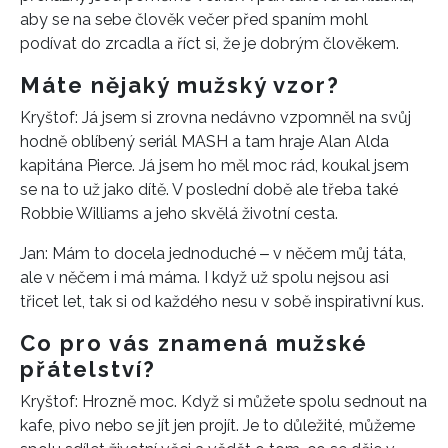
aby se na sebe člověk večer před spaním mohl
podívat do zrcadla a říct si, že je dobrým člověkem.
Máte nějaký mužský vzor?
Kryštof: Já jsem si zrovna nedávno vzpomněl na svůj
hodně oblíbený seriál MASH a tam hraje Alan Alda
kapitána Pierce. Já jsem ho měl moc rád, koukal jsem
se na to už jako dítě. V poslední době ale třeba také
Robbie Williams a jeho skvělá životní cesta.
Jan: Mám to docela jednoduché ‒ v něčem můj táta,
ale v něčem i má máma. I když už spolu nejsou asi
třicet let, tak si od každého nesu v sobě inspirativní kus.
INFORMACE
Co pro vás znamená mužské
přátelství?
REDAKCE
Kryštof: Hrozně moc. Když si můžete spolu sednout na
kafe, pivo nebo se jít jen projít. Je to důležité, můžeme