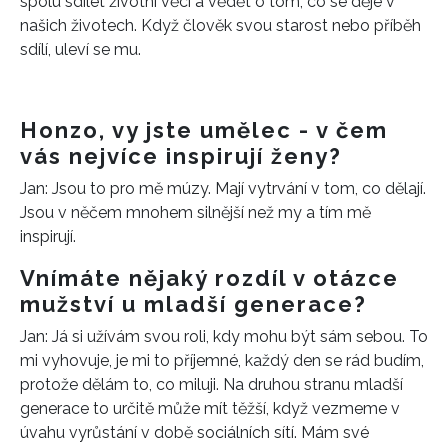
spolu sdílet životní věci a vědět o tom, co se děje v
našich životech. Když člověk svou starost nebo příběh
sdílí, uleví se mu.
Honzo, vy jste umělec - v čem
vás nejvíce inspirují ženy?
Jan: Jsou to pro mě múzy. Mají vytrvání v tom, co dělají.
Jsou v něčem mnohem silnější než my a tím mě
inspirují.
Vnímáte nějaký rozdíl v otázce
mužství u mladší generace?
Jan: Já si užívám svou roli, kdy mohu být sám sebou. To
mi vyhovuje, je mi to příjemné, každý den se rád budím,
protože dělám to, co miluji. Na druhou stranu mladší
generace to určitě může mít těžší, když vezmeme v
úvahu vyrůstání v době sociálních sítí. Mám své