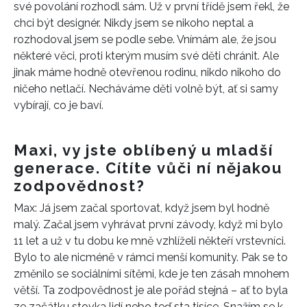
své povolání rozhodl sám. Už v první třídě jsem řekl, že
chci být designér. Nikdy jsem se nikoho neptal a
rozhodoval jsem se podle sebe. Vnímám ale, že jsou
některé věci, proti kterým musím své děti chránit. Ale
jinak máme hodně otevřenou rodinu, nikdo nikoho do
ničeho netlačí. Necháváme děti volně být, ať si samy
vybírají, co je baví.
Maxi, vy jste oblíbený u mladší
generace. Cítíte vůči ní nějakou
zodpovědnost?
Max: Já jsem začal sportovat, když jsem byl hodně
malý. Začal jsem vyhrávat první závody, když mi bylo
11 let a už v tu dobu ke mně vzhlíželi někteří vrstevníci.
Bylo to ale nicméně v rámci menší komunity. Pak se to
změnilo se sociálními sítěmi, kde je ten zásah mnohem
větší. Ta zodpovědnost je ale pořád stejná – ať to byla
ze začátku stovka lidí nebo teď sta tisíce. Snažím se k