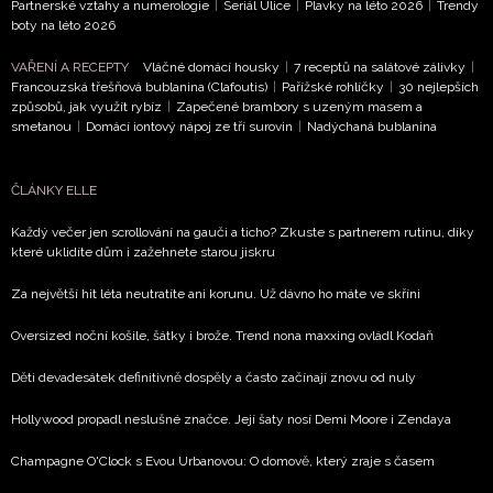
Partnerské vztahy a numerologie
|
Seriál Ulice
|
Plavky na léto 2026
|
Trendy
boty na léto 2026
VAŘENÍ A RECEPTY
Vláčné domácí housky
|
7 receptů na salátové zálivky
|
Francouzská třešňová bublanina (Clafoutis)
|
Pařížské rohlíčky
|
30 nejlepších
způsobů, jak využít rybíz
|
Zapečené brambory s uzeným masem a
smetanou
|
Domácí iontový nápoj ze tří surovin
|
Nadýchaná bublanina
ČLÁNKY ELLE
Každý večer jen scrollování na gauči a ticho? Zkuste s partnerem rutinu, díky
které uklidíte dům i zažehnete starou jiskru
Za největší hit léta neutratíte ani korunu. Už dávno ho máte ve skříni
Oversized noční košile, šátky i brože. Trend nona maxxing ovládl Kodaň
Děti devadesátek definitivně dospěly a často začínají znovu od nuly
Hollywood propadl neslušné značce. Její šaty nosí Demi Moore i Zendaya
Champagne O'Clock s Evou Urbanovou: O domově, který zraje s časem