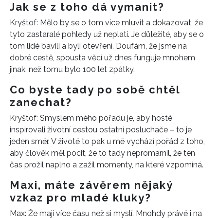
Jak se z toho dá vymanit?
Kryštof: Mělo by se o tom více mluvit a dokazovat, že
tyto zastaralé pohledy už neplatí. Je důležité, aby se o
tom lidé bavili a byli otevření. Doufám, že jsme na
dobré cestě, spousta věcí už dnes funguje mnohem
jinak, než tomu bylo 100 let zpátky.
Co byste tady po sobě chtěl
zanechat?
Kryštof: Smyslem mého pořadu je, aby hosté
inspirovali životní cestou ostatní posluchače ‒ to je
jeden směr. V životě to pak u mě vychází pořád z toho,
aby člověk měl pocit, že to tady nepromarnil, že ten
čas prožil naplno a zažil momenty, na které vzpomíná.
Maxi, máte závěrem nějaký
vzkaz pro mladé kluky?
Max: Že mají více času než si myslí. Mnohdy právě i na