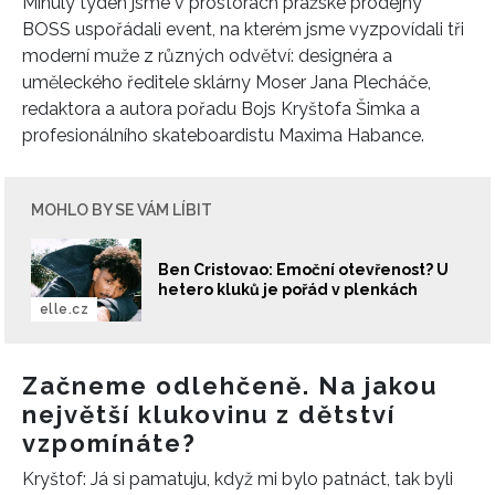
Minulý týden jsme v prostorách pražské prodejny
BOSS uspořádali event, na kterém jsme vyzpovídali tři
moderní muže z různých odvětví: designéra a
uměleckého ředitele sklárny Moser Jana Plecháče,
redaktora a autora pořadu Bojs Kryštofa Šimka a
profesionálního skateboardistu Maxima Habance.
MOHLO BY SE VÁM LÍBIT
Ben Cristovao: Emoční otevřenost? U
hetero kluků je pořád v plenkách
elle.cz
Začneme odlehčeně. Na jakou
největší klukovinu z dětství
vzpomínáte?
Kryštof: Já si pamatuju, když mi bylo patnáct, tak byli