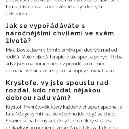
tomu přistupovat zodpovědně a být dobrým
příkladem.
Jak se vypořádáváte s
náročnějšími chvílemi ve svém
životě?
Max: Dostal jsem v tomto směru pár dobrých rad od
rodičů. Moje nejlepší terapie je ale sport a pohyb. Třeba
když jsem na horách nebo v přírodě, to mi moc
pomáhá. Většinu věcí si jsem schopný srovnat sám.
Kryštofe, vy jste spoustu rad
rozdal, kdo rozdal nějakou
dobrou radu vám?
Kryštof: První člověk, který každého chlapa napadne, je
táta. Vždycky mi říkal, že všechno jde, když se chce.
Snažím se na to myslet, i když je to někdy složité a
překážky jsou poměrně velké. A pak taková ta klasika,