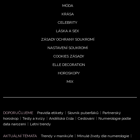
MÓDA
KRÁSA
CELEBRITY
LÁSKA A SEX
ZÁSADY OCHRANY SOUKROMÍ
NASTAVENÍ SOUKROMÍ
COOKIES ZÁSADY
ELLE DECORATION
HOROSKOPY
MIX
DOPORUČUJEME
Pravidla etikety
|
Slovník puberťáků
|
Partnerský
horoskop
|
Testy a kvízy
|
Andělská čísla
|
Cestování
|
Numerologie podle
data narození
|
Letní trendy
AKTUÁLNÍ TÉMATA
Trendy v manikúře
|
Minulé životy dle numerologie
|