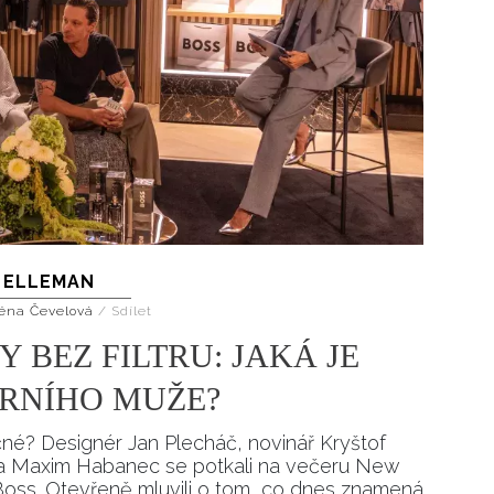
ELLEMAN
éna Čevelová
/
Sdílet
 BEZ FILTRU: JAKÁ JE
RNÍHO MUŽE?
ečné? Designér Jan Plecháč, novinář Kryštof
sta Maxim Habanec se potkali na večeru New
ss. Otevřeně mluvili o tom, co dnes znamená