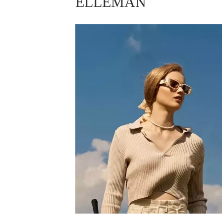
ELLEMAN
ELLE BEAUTY LOUNGE
L
S
V
S
S
ELLE DECORATION
H
INFORMACE
REDAKCE