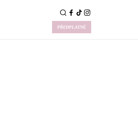
PŘEDPLATNÉ
VÍCE
Y
CELEBRITY
Novinky
Styl slavných
Rozhovory
ie