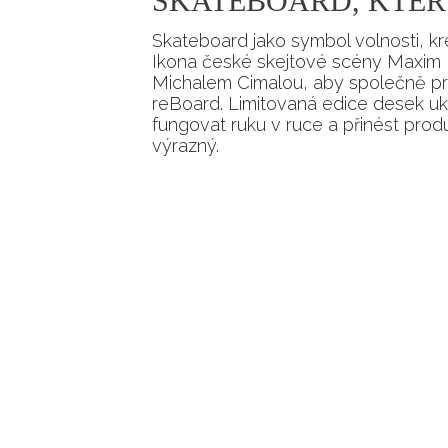
SKATEBOARD, KTER
Skateboard jako symbol volnosti, kre
Ikona české skejtové scény Maxim 
Michalem Cimalou, aby společně prom
reBoard. Limitovaná edice desek uka
fungovat ruku v ruce a přinést produk
výrazný.