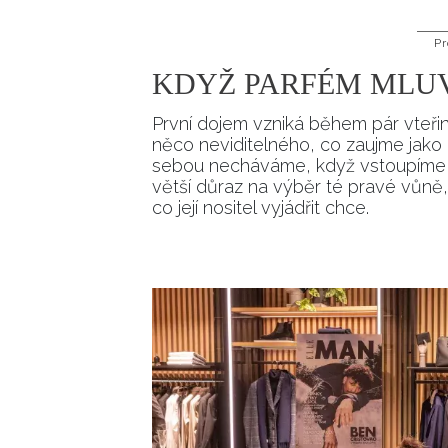
Pr
KDYŽ PARFÉM MLUV
První dojem vzniká během pár vteřin.
něco neviditelného, co zaujme jako 
sebou necháváme, když vstoupíme do
větší důraz na výběr té pravé vůně,
co její nositel vyjádřit chce.