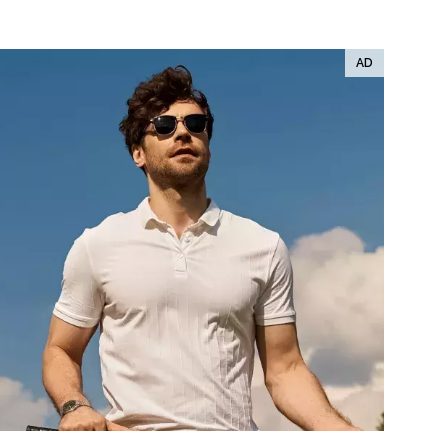
ÁSKA A SEX
ELLEPHORIA
ELLE STOR
ingles
y a on
ex
vatba
OME
NEWSLETTER