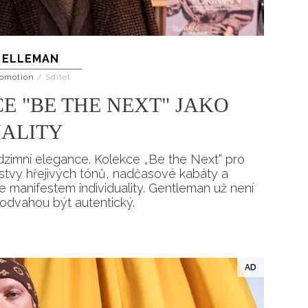
ELLEMAN
omotion
/
Sdílet
E "BE THE NEXT" JAKO
UALITY
zimní elegance. Kolekce „Be the Next“ pro
stvy hřejivých tónů, nadčasové kabáty a
e manifestem individuality. Gentleman už není
 odvahou být autentický.