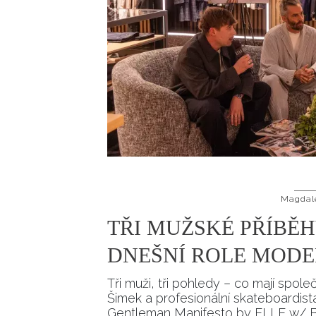
Magdal
TŘI MUŽSKÉ PŘÍBĚHY
DNEŠNÍ ROLE MODE
Tři muži, tři pohledy – co mají spol
Šimek a profesionální skateboardi
Gentleman Manifesto by ELLE w/ Bo