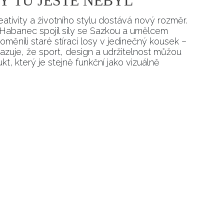
Ý TU JEŠTĚ NEBYL
ativity a životního stylu dostává nový rozměr.
Habanec spojil síly se Sazkou a umělcem
ěnili staré stírací losy v jedinečný kousek –
zuje, že sport, design a udržitelnost můžou
t, který je stejně funkční jako vizuálně