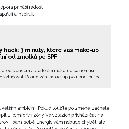
dpora přináší radost.
lňují a inspirují.
y hack: 3 minuty, které váš make-up
ání od žmolků po SPF
 před sluncem a perfektní make-up se nemusí
ě vylučovat. Pokud vám make-up po nanesení na
že, žmolkuje se nebo mizí z obličeje rychleji než
va z vašeho hrnku, problém často neleží tam, kde si
 Někdy stačí změnit texturu produktu, pořadí vrstev
řát pleti pár minut navíc.
k větším ambicím. Pokud toužíte po změně, začněte
upit z komfortní zóny. Ve vztazích přichází čas na
erovi i sami sobě. Energie vám nebude chybět, ale
ostatečně, vaše tělo potřebuje čas na regeneraci.