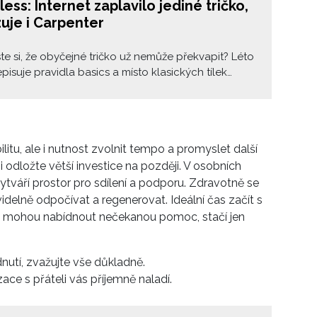
less: Internet zaplavilo jediné tričko,
uje i Carpenter
jste si, že obyčejné tričko už nemůže překvapit? Léto
pisuje pravidla basics a místo klasických tílek
rsized T-shirts přichází jeden nenápadný detail:
v. Elegantnější než obyčejné krátké tričko,
ější než dlouhý rukáv a překvapivě flattering. A
e to i zpěvačka Sabrina Carpenter, která tenhle
itu, ale i nutnost zvolnit tempo a promyslet další
í jak na off-duty outfitech, tak ve více polished
i odložte větší investice na později. V osobních
vytváří prostor pro sdílení a podporu. Zdravotně se
idelně odpočívat a regenerovat. Ideální čas začít s
m mohou nabídnout nečekanou pomoc, stačí jen
utí, zvažujte vše důkladně.
ce s přáteli vás příjemně naladí.