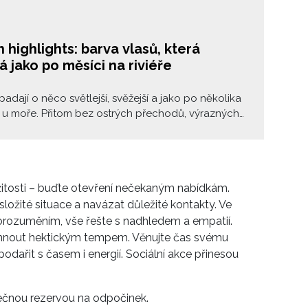
 highlights: barva vlasů, která
 jako po měsíci na riviéře
padají o něco světlejší, svěžejší a jako po několika
 u moře. Přitom bez ostrých přechodů, výrazných
 nebo pocitu, že jste právě strávila půl dne v
kém křesle. French highlights jsou novou generací
která si bere inspiraci z francouzského přístupu ke
edy nic nepřehání, nic nekřičí o pozornost a
ežitosti – buďte otevření nečekaným nabídkám.
 vypadá přirozeně.
ložité situace a navázat důležité kontakty. Ve
orozuměním, vše řešte s nadhledem a empatií.
strhnout hektickým tempem. Věnujte čas svému
podařit s časem i energií. Sociální akce přinesou
tečnou rezervou na odpočinek.