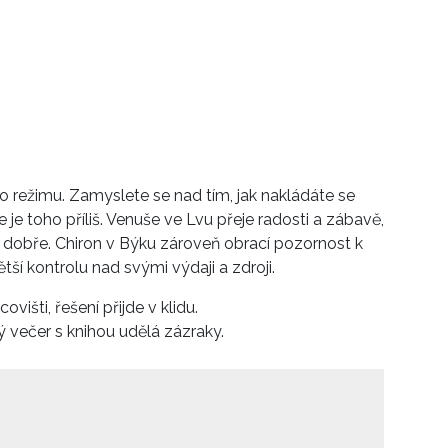
o režimu. Zamyslete se nad tím, jak nakládáte se
je toho příliš. Venuše ve Lvu přeje radosti a zábavě,
á dobře. Chiron v Býku zároveň obrací pozornost k
ětší kontrolu nad svými výdaji a zdroji.
višti, řešení přijde v klidu.
ný večer s knihou udělá zázraky.