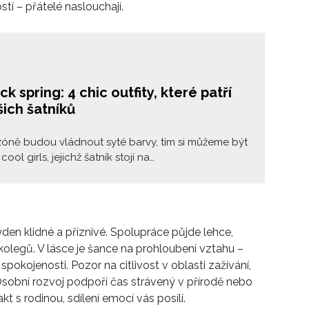
ostí – přátelé naslouchají.
ack spring: 4 chic outfity, které patří
ich šatníků
zóně budou vládnout syté barvy, tím si můžeme být
o cool girls, jejichž šatník stojí na
matických odstínech, je ale černá v létě stejně
á jako lehké květinové šaty. Klíčem k tomu, jak ji
 teplejších měsících, je hrát si s materiály, texturami
den klidné a příznivé. Spolupráce půjde lehce,
kolegů. V lásce je šance na prohloubení vztahu –
pokojenosti. Pozor na citlivost v oblasti zažívání,
 Osobní rozvoj podpoří čas strávený v přírodě nebo
kt s rodinou, sdílení emocí vás posílí.