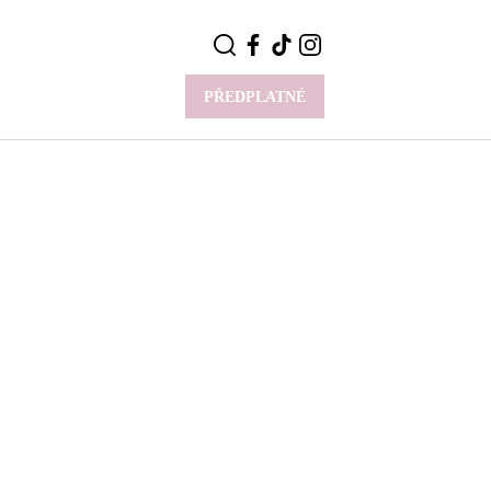
PŘEDPLATNÉ
VÍCE
Y
CELEBRITY
Novinky
Styl slavných
Rozhovory
ie