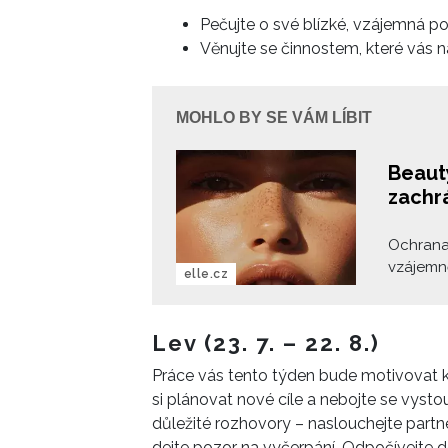
Pečujte o své blízké, vzájemná po
Věnujte se činnostem, které vás nap
MOHLO BY SE VÁM LÍBIT
Beaut
zachr
Ochrana
vzájemn
elle.cz
SPF klou
ranní ká
myslíte.
Lev (23. 7. – 22. 8.)
nebo dop
Práce vás tento týden bude motivovat 
si plánovat nové cíle a nebojte se vysto
důležité rozhovory – naslouchejte partn
dejte pozor na vyčerpání. Odpočívejte d