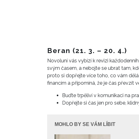
Beran (21. 3. – 20. 4.)
Novoluní vás vybízí k revizi každodenníh
svým časem, a nebojte se ubrat tam, kde 
proto si dopřejte více toho, co vám děl
financím a připomíná, že je čas převzít v
Buďte trpěliví v komunikaci na praco
Dopřejte si čas jen pro sebe, klid
MOHLO BY SE VÁM LÍBIT