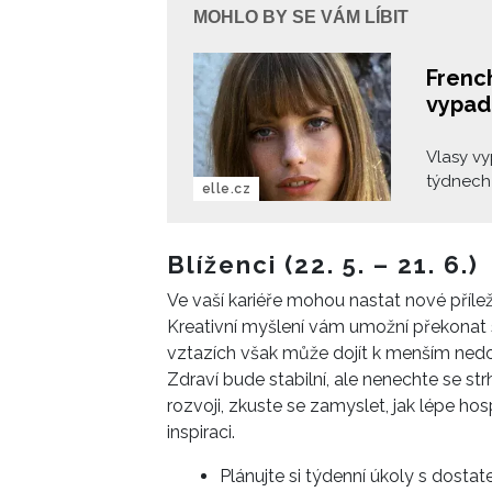
MOHLO BY SE VÁM LÍBIT
French
vypadá
Vlasy vy
týdnech
elle.cz
pramínků
kadeřnic
melíru, 
Blíženci (22. 5. – 21. 6.)
kráse. T
Ve vaší kariéře mohou nastat nové příl
všechno
Kreativní myšlení vám umožní překonat s
vztazích však může dojít k menším ned
Zdraví bude stabilní, ale nenechte se 
rozvoji, zkuste se zamyslet, jak lépe hos
inspiraci.
Plánujte si týdenní úkoly s dosta