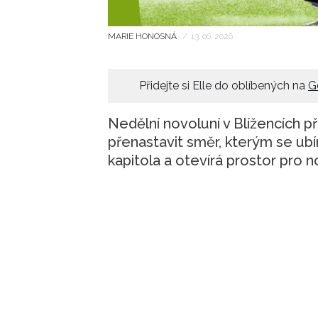
MARIE HONOSNÁ
/
13. 06. 2026
Přidejte si Elle do oblíbených na
G
Nedělní novoluní v Blížencích př
přenastavit směr, kterým se ubír
kapitola a otevírá prostor pro 