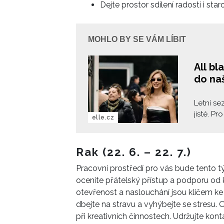
Dejte prostor sdílení radostí i star
MOHLO BY SE VÁM LÍBIT
All bl
do naš
Letní se
jisté. Pr
elle.cz
monochro
přirozen
nosit i v
Rak (22. 6. – 22. 7.)
a střihy.
Pracovní prostředí pro vás bude tento tý
oceníte přátelský přístup a podporu od 
otevřenost a naslouchání jsou klíčem ke s
dbejte na stravu a vyhýbejte se stresu.
při kreativních činnostech. Udržujte konta