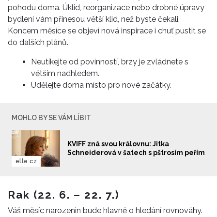
pohodu doma. Úklid, reorganizace nebo drobné úpravy
bydlení vám přinesou větší klid, než byste čekali.
Koncem měsíce se objeví nová inspirace i chuť pustit se
do dalších plánů.
Neutíkejte od povinností, brzy je zvládnete s
větším nadhledem.
Udělejte doma místo pro nové začátky.
MOHLO BY SE VÁM LÍBIT
KVIFF zná svou královnu: Jitka
Schneiderová v šatech s pštrosím peřím
elle.cz
Rak (22. 6. – 22. 7.)
Váš měsíc narozenin bude hlavně o hledání rovnováhy.