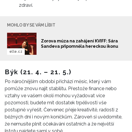
zdraví.
MOHLO BY SE VÁM LÍBIT
Zorova múza na zahájení KVIFF: Sára
Sandeva připomněla hereckou ikonu
elle.cz
Býk (21. 4. – 21. 5.)
Po náročnějším období přichází měsíc, který vám
pomůže znovu najít stabilitu. Přestože finance nebo
vztahy ve vašem okolí mohou vyžadovat více
pozornosti, budete mít dostatek trpělivosti vše
postupně vyřešit. Červenec přeje kreativitě, radosti z
běžných dní i novým koníčkům. Zároveň si uvědomíte,
že nemusíte plnit očekávání ostatních a že největší
jistotu najdete sami v sobě.