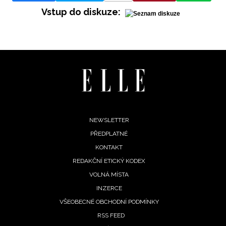
Vstup do diskuze:
oroskopy
 tajemno
denní
Footer
NEWSLETTER
roskop
PŘEDPLATNÉ
menu
 10.
KONTAKT
pna
REDAKČNÍ ETICKÝ KODEX
26:
VOLNÁ MÍSTA
ům se
rací
INZERCE
ot,
VŠEOBECNÉ OBCHODNÍ PODMÍNKY
by
RSS FEED
omalí