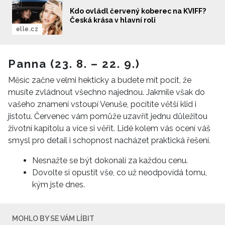
Kdo ovládl červený koberec na KVIFF?
Česká krása v hlavní roli
elle.cz
Panna (23. 8. – 22. 9.)
Měsíc začne velmi hekticky a budete mít pocit, že
musíte zvládnout všechno najednou. Jakmile však do
vašeho znamení vstoupí Venuše, pocítíte větší klid i
jistotu. Červenec vám pomůže uzavřít jednu důležitou
životní kapitolu a více si věřit. Lidé kolem vás ocení váš
smysl pro detail i schopnost nacházet praktická řešení.
Nesnažte se být dokonalí za každou cenu.
Dovolte si opustit vše, co už neodpovídá tomu,
kým jste dnes.
MOHLO BY SE VÁM LÍBIT