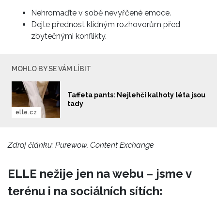
Nehromaďte v sobě nevyřčené emoce.
Dejte přednost klidným rozhovorům před
zbytečnými konflikty.
MOHLO BY SE VÁM LÍBIT
Taffeta pants: Nejlehčí kalhoty léta jsou
tady
elle.cz
Zdroj článku:
Purewow, Content Exchange
NEWSLETTER
ELLE nežije jen na webu – jsme v
ODESLAT
terénu i na sociálních sítích:
Přihlášením k newsletteru souhlasíte s
Obchodními