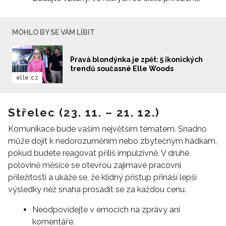
MOHLO BY SE VÁM LÍBIT
Pravá blondýnka je zpět: 5 ikonických
trendů současné Elle Woods
elle.cz
Střelec (23. 11. – 21. 12.)
Komunikace bude vaším největším tématem. Snadno
může dojít k nedorozuměním nebo zbytečným hádkám,
pokud budete reagovat příliš impulzivně. V druhé
polovině měsíce se otevřou zajímavé pracovní
příležitosti a ukáže se, že klidný přístup přináší lepší
výsledky než snaha prosadit se za každou cenu.
Neodpovídejte v emocích na zprávy ani
komentáře.