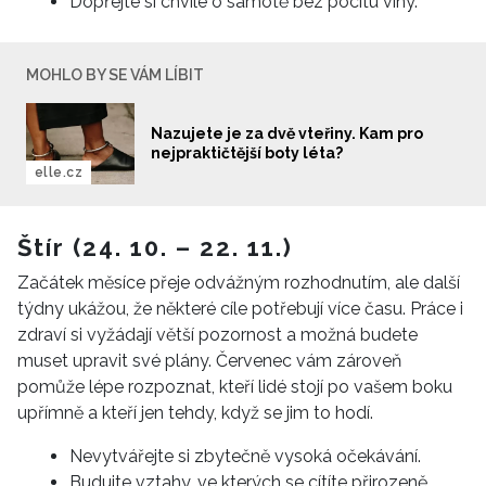
Dopřejte si chvíle o samotě bez pocitu viny.
MOHLO BY SE VÁM LÍBIT
Nazujete je za dvě vteřiny. Kam pro
nejpraktičtější boty léta?
elle.cz
Štír (24. 10. – 22. 11.)
Začátek měsíce přeje odvážným rozhodnutím, ale další
týdny ukážou, že některé cíle potřebují více času. Práce i
zdraví si vyžádají větší pozornost a možná budete
INFORMACE
muset upravit své plány. Červenec vám zároveň
pomůže lépe rozpoznat, kteří lidé stojí po vašem boku
REDAKCE
upřímně a kteří jen tehdy, když se jim to hodí.
Nevytvářejte si zbytečně vysoká očekávání.
Budujte vztahy, ve kterých se cítíte přirozeně.