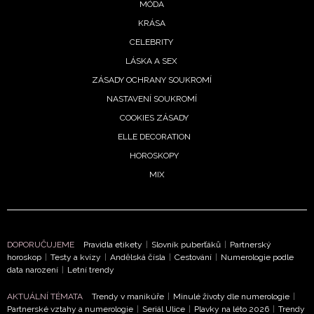
MÓDA
8. 2026
KRÁSA
CELEBRITY
LÁSKA A SEX
denní
ZÁSADY OCHRANY SOUKROMÍ
roskop
NASTAVENÍ SOUKROMÍ
 3.
COOKIES ZÁSADY
pna:
ELLE DECORATION
vům
HOROSKOPY
eje
MIX
stí,
hy
ouzlí
olí
8. 2026
DOPORUČUJEME
Pravidla etikety
|
Slovník puberťáků
|
Partnerský
horoskop
|
Testy a kvízy
|
Andělská čísla
|
Cestování
|
Numerologie podle
data narození
|
Letní trendy
AKTUÁLNÍ TÉMATA
Trendy v manikúře
|
Minulé životy dle numerologie
|
roskop
Partnerské vztahy a numerologie
|
Seriál Ulice
|
Plavky na léto 2026
|
Trendy