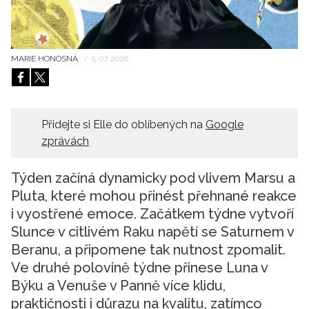
HOME
MARIE HONOSNÁ
/
5. 07. 2026
Přidejte si Elle do oblíbených na
Google
zprávách
Týden začíná dynamicky pod vlivem Marsu a
Pluta, které mohou přinést přehnané reakce
i vyostřené emoce. Začátkem týdne vytvoří
Slunce v citlivém Raku napětí se Saturnem v
Beranu, a připomene tak nutnost zpomalit.
Ve druhé polovině týdne přinese Luna v
Býku a Venuše v Panně více klidu,
praktičnosti i důrazu na kvalitu, zatímco