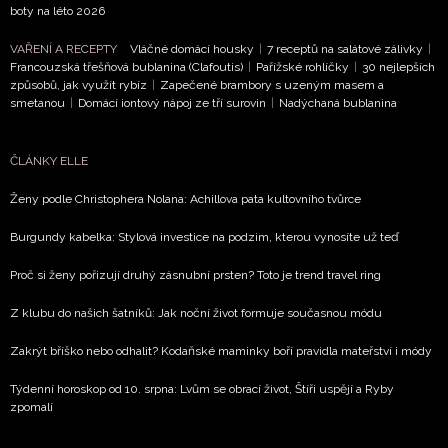
boty na léto 2026
 srpen:
y čeká
VAŘENÍ A RECEPTY
Vláčné domácí housky
|
7 receptů na salátové zálivky
|
otní
Francouzská třešňová bublanina (Clafoutis)
|
Pařížské rohlíčky
|
30 nejlepších
om,
způsobů, jak využít rybíz
|
Zapečené brambory s uzeným masem a
smetanou
|
Domácí iontový nápoj ze tří surovin
|
Nadýchaná bublanina
by
avřou
nulost
ČLÁNKY ELLE
 7. 2026
Ženy podle Christophera Nolana: Achillova pata kultovního tvůrce
DALŠÍ
Burgundy kabelka: Stylová investice na podzim, kterou vynosíte už teď
ČLÁNKY
K
Proč si ženy pořizují druhý zásnubní prsten? Toto je trend travel ring
TÉMATU
Z klubu do našich šatníků: Jak noční život formuje současnou módu
Zakrýt bříško nebo odhalit? Kodaňské maminky boří pravidla mateřství i módy
Týdenní horoskop od 10. srpna: Lvům se obrací život, Štíři uspějí a Ryby
zpomalí