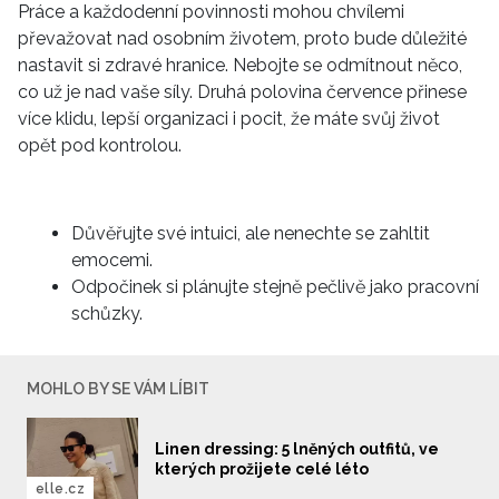
Práce a každodenní povinnosti mohou chvílemi
převažovat nad osobním životem, proto bude důležité
nastavit si zdravé hranice. Nebojte se odmítnout něco,
co už je nad vaše síly. Druhá polovina července přinese
více klidu, lepší organizaci i pocit, že máte svůj život
opět pod kontrolou.
Důvěřujte své intuici, ale nenechte se zahltit
emocemi.
Odpočinek si plánujte stejně pečlivě jako pracovní
schůzky.
MOHLO BY SE VÁM LÍBIT
Linen dressing: 5 lněných outfitů, ve
kterých prožijete celé léto
elle.cz