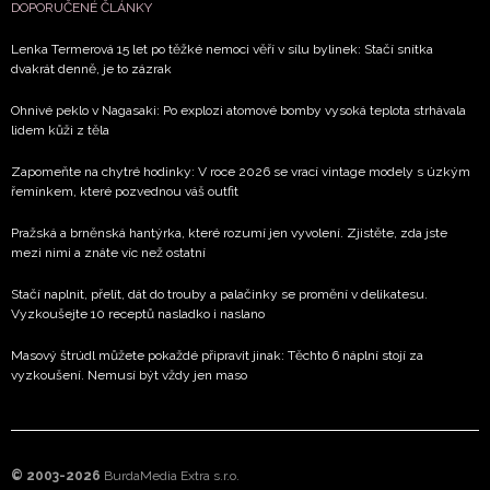
DOPORUČENÉ ČLÁNKY
Lenka Termerová 15 let po těžké nemoci věří v sílu bylinek: Stačí snítka
dvakrát denně, je to zázrak
Ohnivé peklo v Nagasaki: Po explozi atomové bomby vysoká teplota strhávala
lidem kůži z těla
Zapomeňte na chytré hodinky: V roce 2026 se vrací vintage modely s úzkým
řemínkem, které pozvednou váš outfit
Pražská a brněnská hantýrka, které rozumí jen vyvolení. Zjistěte, zda jste
mezi nimi a znáte víc než ostatní
Stačí naplnit, přelít, dát do trouby a palačinky se promění v delikatesu.
Vyzkoušejte 10 receptů nasladko i naslano
Masový štrúdl můžete pokaždé připravit jinak: Těchto 6 náplní stojí za
vyzkoušení. Nemusí být vždy jen maso
© 2003-2026
BurdaMedia Extra s.r.o.