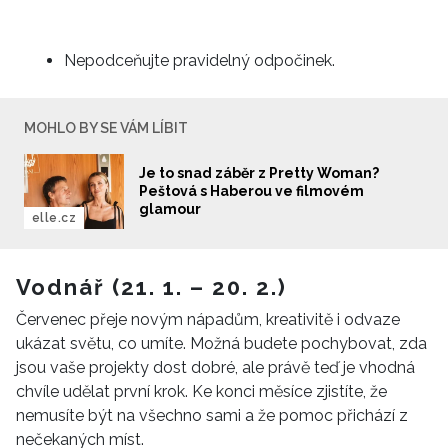
Nepodceňujte pravidelný odpočinek.
MOHLO BY SE VÁM LÍBIT
Je to snad záběr z Pretty Woman?
Peštová s Haberou ve filmovém
glamour
elle.cz
Vodnář (21. 1. – 20. 2.)
Červenec přeje novým nápadům, kreativitě i odvaze
ukázat světu, co umíte. Možná budete pochybovat, zda
jsou vaše projekty dost dobré, ale právě teď je vhodná
chvíle udělat první krok. Ke konci měsíce zjistíte, že
nemusíte být na všechno sami a že pomoc přichází z
nečekaných míst.