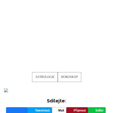
podmínkami společnosti BurdaMedia Extra s.r.o.
a
potvrzujete, že jste se seznámili se
Zásadami ochrany
soukromí
- BurdaMedia Extra s.r.o. bude s Vašimi údaji
pracovat zejména k organizaci a vyhodnocení akce a
zasílání novinek.
Chcete navíc dostávat i další zajímavé a exkluzivní
informace od našich partnerů? Pokud souhlasíte se
zpracováním údajů k tomuto účelu podle
Zásad ochrany
soukromí BurdaMedia Extra s.r.o.
, zaškrtněte toto pole.
ASTROLOGIE
HOROSKOP
Sdílejte:
Tweetnout
Mail
Připnout
Sdílet