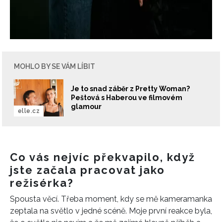
MOHLO BY SE VÁM LÍBIT
Je to snad záběr z Pretty Woman?
Peštová s Haberou ve filmovém
glamour
elle.cz
Co vás nejvíc překvapilo, když
jste začala pracovat jako
režisérka?
Spousta věcí. Třeba moment, kdy se mě kameramanka
zeptala na světlo v jedné scéně. Moje první reakce byla,