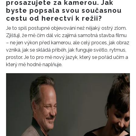
prosazujete za kamerou. Jak
byste popsala svou současnou
cestu od herectví k režii?
Je to spíš postupné objevování než nějaký ostrý zlom.
Zjišťuji, že mě čím dál víc zajímá samotná stavba filmu
– ne jen výkon před kamerou, ale celý proces, jak obraz
vzniká, jak se skládá příběh, jak funguje světlo, rytmus,
prostor. Je to pro mě nový jazyk, který se pořád učím a
který mě hodně naplňuje.