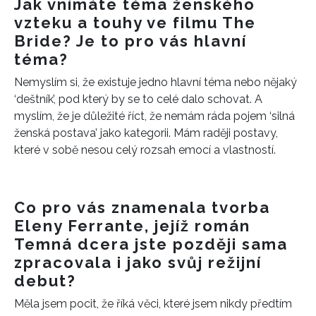
Jak vnímáte téma ženského
vzteku a touhy ve filmu The
Bride? Je to pro vás hlavní
téma?
Nemyslím si, že existuje jedno hlavní téma nebo nějaký
‘deštník’, pod který by se to celé dalo schovat. A
myslím, že je důležité říct, že nemám ráda pojem ‘silná
ženská postava’ jako kategorii. Mám raději postavy,
které v sobě nesou celý rozsah emocí a vlastností.
Co pro vás znamenala tvorba
Eleny Ferrante, jejíž román
Temná dcera jste později sama
zpracovala i jako svůj režijní
debut?
Měla jsem pocit, že říká věci, které jsem nikdy předtím