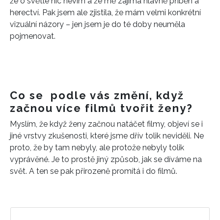
že o světle nic nevím a že mě zajímá hlavně příběh a
herectví. Pak jsem ale zjistila, že mám velmi konkrétní
vizuální názory – jen jsem je do té doby neuměla
pojmenovat.
Co se podle vás změní, když
začnou více filmů tvořit ženy?
Myslím, že když ženy začnou natáčet filmy, objeví se i
jiné vrstvy zkušenosti, které jsme dřív tolik neviděli. Ne
proto, že by tam nebyly, ale protože nebyly tolik
vyprávěné. Je to prostě jiný způsob, jak se díváme na
svět. A ten se pak přirozeně promítá i do filmů.