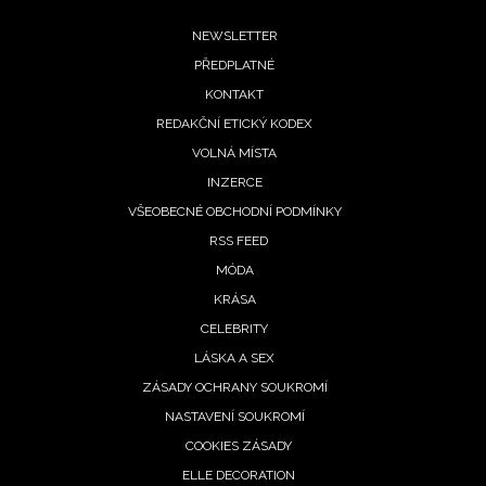
potvrzujete, že jste se seznámili se
Zásadami
Footer
ochrany soukromí
- BurdaMedia Extra s.r.o. bude s
NEWSLETTER
Vašimi údaji pracovat zejména k organizaci a
PŘEDPLATNÉ
menu
vyhodnocení akce a zasílání novinek.
KONTAKT
REDAKČNÍ ETICKÝ KODEX
Chcete navíc dostávat i další zajímavé a exkluzivní
informace od našich partnerů? Pokud souhlasíte se
VOLNÁ MÍSTA
zpracováním údajů k tomuto účelu podle
Zásad ochrany
INZERCE
soukromí BurdaMedia Extra s.r.o.
, zaškrtněte toto pole.
VŠEOBECNÉ OBCHODNÍ PODMÍNKY
RSS FEED
MÓDA
KRÁSA
CELEBRITY
LÁSKA A SEX
ZÁSADY OCHRANY SOUKROMÍ
NASTAVENÍ SOUKROMÍ
COOKIES ZÁSADY
ELLE DECORATION