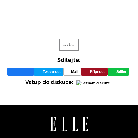
KVIFF
Sdílejte:
Tweetnout
Mail
Připnout
Sdílet
Vstup do diskuze:
NEWSLETTER
ODESLAT
Přihlášením k newsletteru souhlasíte s
Obchodními
podmínkami společnosti BurdaMedia Extra s.r.o.
a