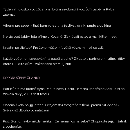
Týdenní horoskop od 10. srpna: Lvům se obrací život, Štíři uspějí a Ryby
zpomalí
Víkend pro sebe: 5 tipů kam vyrazit na festival, drink, rande a do kina
Nejvíc cool žabky léta přímo z Kodaně. Zakrývají palec a mají kitten heel
Kreatin po třicítce? Pro ženy může mít větší význam, než se zdá
Každý večer jen scrollování na gauči a ticho? Zkuste s partnerem rutinu, díky
které uklidíte dům i zažehnete starou jiskru
DOPORUČENÉ ČLÁNKY
Petr Kůrka má kromě syna Rafíka novou lásku: Krásná kadeřnice Adélka si ho
získala díky jídlu z fast foodu
Obecná škola po 35 letech: O tajemství fotografie z filmu promluvil Zdeněk
Svěrák až dlouho po natáčení
Proč Skandinávky nikdy neříkají, že nemají co na sebe? Okopírujte jejich šatník
a pochopíte...