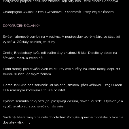
Hollywood propadl neslušné značce. Její šaty nosí Demi Moore i Zendaya
Champagne O'Clock s Evou Urbanovou: O domově, který zraje s časem
DOPORUČENÉ ČLÁNKY
Svržení atomové bomby na Hirošimu: V nepředstavitelném žáru se část lidí
vypařila. Zůstaly po nich jen stíny
Ondřej Brzobohatý kvůli roli svého táty zhubnul 8 kilo: Drastický detox na
šťávách, masu a zelenině
Letní trendy podle vášnivých Italek. Stylové outfity, na které nedají dopustit,
budou slušet i českým ženám
Herec Jan Cina bez servítků: Od malého „smrada” přes vášnivou Drag Queen
až k romským kořenům a touze po dítěti
Dýňová semínka nevyhazujte, prospívají vlasům, trávení či srdci. Upravte je a
využijte jako zdravou svačinu i do vaření
Snídaně, která zasytí na celé dopoledne: Pomůže správné množství bílkovin a
dostatek vlákniny