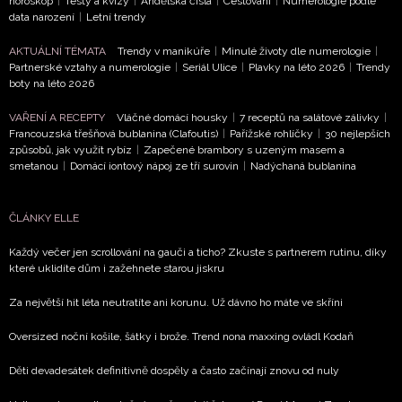
horoskop
|
Testy a kvízy
|
Andělská čísla
|
Cestování
|
Numerologie podle
data narození
|
Letní trendy
AKTUÁLNÍ TÉMATA
Trendy v manikúře
|
Minulé životy dle numerologie
|
Partnerské vztahy a numerologie
|
Seriál Ulice
|
Plavky na léto 2026
|
Trendy
boty na léto 2026
VAŘENÍ A RECEPTY
Vláčné domácí housky
|
7 receptů na salátové zálivky
|
Francouzská třešňová bublanina (Clafoutis)
|
Pařížské rohlíčky
|
30 nejlepších
způsobů, jak využít rybíz
|
Zapečené brambory s uzeným masem a
smetanou
|
Domácí iontový nápoj ze tří surovin
|
Nadýchaná bublanina
ČLÁNKY ELLE
Každý večer jen scrollování na gauči a ticho? Zkuste s partnerem rutinu, díky
které uklidíte dům i zažehnete starou jiskru
Za největší hit léta neutratíte ani korunu. Už dávno ho máte ve skříni
Oversized noční košile, šátky i brože. Trend nona maxxing ovládl Kodaň
Děti devadesátek definitivně dospěly a často začínají znovu od nuly