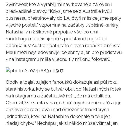
Swimwear, která vyrábí jimi navrhované a zároveň i
předváděné plavky. “Když jsme se z Austrálie kvůli
businessu přestěhovaly do LA, čtyři měsíce jsme spaly
v jedné posteli,” vzpomíná na začátky úspěšné kariéry
Natasha, v niž šikovně propojuje vše, co umí -
modelingem počínaje, přes populární blog až po
podnikání. V Austrálii patří tato slavná rodačka z města
Maui mezi nejsledovanější celebrity a jen pro představu
- na Instagramu měla v lednu 1,7 milionu folowerů.
Obdiv a loajalitu jejích fanoušků dokazuje asi půl roku
stará historka, kdy se bulvár obul do Natashiných fotek
na Instagramu a začal jízlivě řešit, že má celulitidu.
Okamžitě se strhla vlna rozhořčených komentářů a její
přiznivci se rozčilovali nad omezeností některých
jednotlivců, kteří na Natashině dokonalém těle jen
hledají chyby. “Nechápu, jak si někdo může všímat jen