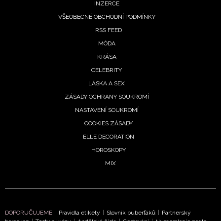
INZERCE
ochrany soukromí
- BurdaMedia Extra s.r.o. bude s
Vašimi údaji pracovat zejména k organizaci a
VŠEOBECNÉ OBCHODNÍ PODMÍNKY
vyhodnocení akce a zasílání novinek.
RSS FEED
MÓDA
Chcete navíc dostávat i další zajímavé a exkluzivní
KRÁSA
informace od našich partnerů? Pokud souhlasíte se
zpracováním údajů k tomuto účelu podle
Zásad ochrany
CELEBRITY
soukromí BurdaMedia Extra s.r.o.
, zaškrtněte toto pole.
LÁSKA A SEX
ZÁSADY OCHRANY SOUKROMÍ
NASTAVENÍ SOUKROMÍ
COOKIES ZÁSADY
ELLE DECORATION
HOROSKOPY
MIX
DOPORUČUJEME
Pravidla etikety
|
Slovník puberťáků
|
Partnerský