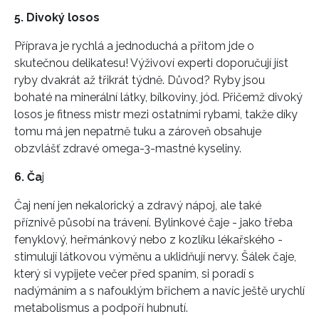
5. Divoký losos
Příprava je rychlá a jednoduchá a přitom jde o
skutečnou delikatesu! Výživoví experti doporučují jíst
ryby dvakrát až třikrát týdně. Důvod? Ryby jsou
bohaté na minerální látky, bílkoviny, jód. Přičemž divoký
losos je fitness mistr mezi ostatními rybami, takže díky
tomu má jen nepatrně tuku a zároveň obsahuje
obzvlášť zdravé omega-3-mastné kyseliny.
6. Ča
j
Čaj není jen nekalorický a zdravý nápoj, ale také
příznivě působí na trávení. Bylinkové čaje - jako třeba
fenyklový, heřmánkový nebo z kozlíku lékařského -
stimulují látkovou výměnu a uklidňují nervy. Šálek čaje,
který si vypijete večer před spaním, si poradí s
nadýmáním a s nafouklým břichem a navíc ještě urychlí
metabolismus a podpoří hubnutí.