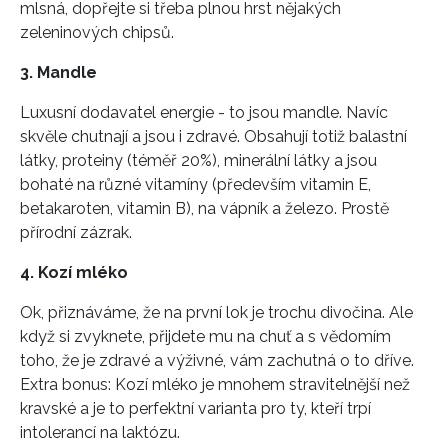
mlsná, dopřejte si třeba plnou hrst nějakých
zeleninových chipsů.
3. Mandle
Luxusní dodavatel energie - to jsou mandle. Navíc
skvěle chutnají a jsou i zdravé. Obsahují totiž balastní
INFORMACE
látky, proteiny (téměř 20%), minerální látky a jsou
bohaté na různé vitamíny (především vitamin E,
REDAKCE
betakaroten, vitamin B), na vápník a železo. Prostě
přírodní zázrak.
4. Kozí mléko
Ok, přiznáváme, že na první lok je trochu divočina. Ale
když si zvyknete, přijdete mu na chuť a s vědomím
toho, že je zdravé a výživné, vám zachutná o to dříve.
Extra bonus: Kozí mléko je mnohem stravitelnější než
kravské a je to perfektní varianta pro ty, kteří trpí
intolerancí na laktózu.