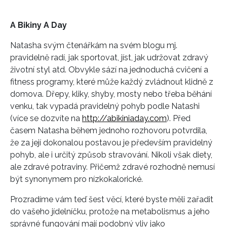
A Bikiny A Day
Natasha svým čtenářkám na svém blogu mj.
pravidelně radí, jak sportovat, jíst, jak udržovat zdravý
životní styl atd. Obvykle sází na jednoduchá cvičení a
fitness programy, které může každý zvládnout klidně z
domova. Dřepy, kliky, shyby, mosty nebo třeba běhání
venku, tak vypadá pravidelný pohyb podle Natashi
(více se dozvíte na
http://abikiniaday.com
). Před
časem Natasha během jednoho rozhovoru potvrdila,
že za její dokonalou postavou je především pravidelný
pohyb, ale i určitý způsob stravování. Nikoli však diety,
ale zdravé potraviny. Přičemž zdravé rozhodně nemusí
být synonymem pro nízkokalorické.
Prozradíme vám teď šest věcí, které byste měli zařadit
do vašeho jídelníčku, protože na metabolismus a jeho
správné fungování mají podobný vliv jako