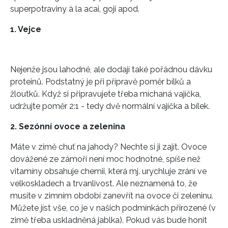
superpotraviny à la acai, goji apod.
1. Vejce
Nejenže jsou lahodné, ale dodají také pořádnou dávku
proteinů. Podstatný je při přípravě poměr bílků a
žloutků. Když si připravujete třeba míchaná vajíčka,
udržujte poměr 2:1 - tedy dvě normální vajíčka a bílek.
2. Sezónní ovoce a zelenina
Máte v zimě chuť na jahody? Nechte si ji zajít. Ovoce
dovážené ze zámoří není moc hodnotné, spíše než
vitamíny obsahuje chemii, která mj. urychluje zrání ve
velkoskladech a trvanlivost. Ale neznamená to, že
musíte v zimním období zanevřít na ovoce či zeleninu.
Můžete jíst vše, co je v našich podmínkách přirozené (v
zimě třeba uskladněná jablka). Pokud vás bude honit