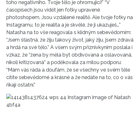
toho negativního. Tvoje tělo je ohromující!” “V
časopisech jsou vidět jen fotky upravené
photoshopem. Jsou vzdálené realitě. Ale tvoje fotky na
Instagramu, to je realita a je skvělé, že ji ukazuješ…”
Natasha na to vše reagovala s klidným sebevědomím:
“Jsem šťastná, že žiju takový život, jaký žiju, jsem zdravá
a hrdá na své tělo.” A všem svým příznivkyním poslala i
vzkaz, že “žena by měla být obdivovaná a oslavovaná,
nikoli kritizovaná” a poděkovala za milou podporu:
“Mám vás ráda a doufám, že se všechny ve svém těle
cítíte sebevědomé a krásné a že nedáte na to, co o vás
říkají ostatní.”