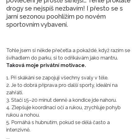
povlečení je prostě silnější… Téhle proklaté
drogy se nejspíš nezbavím! I přesto se s
jarní sezonou poohlížím po novém
sportovním vybavení.
Tohle jsem si někde přečetla a pokaždé, když razím se
švihadlem do parku, si to odříkávám jako mantru.
Taková moje privátní motivace.
1. Při skákání se zapojují všechny svaly v těle.
2. Je to dobrá příprava pro další sporty, ideální na
zahřátí.
3. Stačí 15–20 minut denně a kondice jde nahoru.
4. Zlepšuje koordinaci očí a rukou, zrychluje pohyb
rukou a nohou.
5. Pomáhá s hubnutím, pokud se dělá často a
intenzivně.