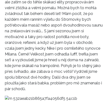
ale zatím se do téhle skákací elity propracovávám
velmi ztěžka a velmi pomalu. Možná bych to mohla
zvládnout tak během deseti let! Mám pocit, že po
každém mém ranním výletu do Stromovky bych
potřebovala masáž nebo aspoň dvouhodinovou saunu
na zrelaxování svalů... S jarní sezonou jsem si
motivačně a taky pro radost pořídila nové boty,
oranžové, reflexní, a když už jsem byla v obchodě,
vzala jsem jedny kecky Nike i pro osmiletého synovce
Milana. Černé! Velikost jsem odhadla (ufff, trefila jsem
se!) a vyzkoušeli jsme je hned u něj doma na zahradě,
kde jsme skákali na trampolíně. Pohyb je to stejný jako
přes švihadlo, ale zábava o moc větší! Vydrželi jsme
spolu blbnout dvě hodiny. Další dva dny jsem se
ploužila jako stará babka, problém pro mě znamenalo i
pár schodů.