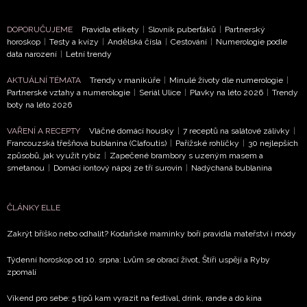
DOPORUČUJEME
Pravidla etikety
|
Slovník puberťáků
|
Partnerský
horoskop
|
Testy a kvízy
|
Andělská čísla
|
Cestování
|
Numerologie podle
data narození
|
Letní trendy
AKTUÁLNÍ TÉMATA
Trendy v manikúře
|
Minulé životy dle numerologie
|
Partnerské vztahy a numerologie
|
Seriál Ulice
|
Plavky na léto 2026
|
Trendy
boty na léto 2026
VAŘENÍ A RECEPTY
Vláčné domácí housky
|
7 receptů na salátové zálivky
|
Francouzská třešňová bublanina (Clafoutis)
|
Pařížské rohlíčky
|
30 nejlepších
způsobů, jak využít rybíz
|
Zapečené brambory s uzeným masem a
smetanou
|
Domácí iontový nápoj ze tří surovin
|
Nadýchaná bublanina
ČLÁNKY ELLE
Zakrýt bříško nebo odhalit? Kodaňské maminky boří pravidla mateřství i módy
Týdenní horoskop od 10. srpna: Lvům se obrací život, Štíři uspějí a Ryby
zpomalí
Víkend pro sebe: 5 tipů kam vyrazit na festival, drink, rande a do kina