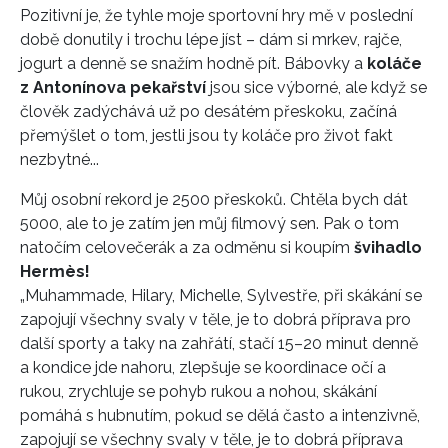
Pozitivní je, že tyhle moje sportovní hry mě v poslední
době donutily i trochu lépe jíst – dám si mrkev, rajče,
jogurt a denně se snažím hodně pít. Bábovky a
koláče
z Antonínova pekařství
jsou sice výborné, ale když se
člověk zadýchává už po desátém přeskoku, začíná
přemýšlet o tom, jestli jsou ty koláče pro život fakt
nezbytné...
INFORMACE
Můj osobní rekord je 2500 přeskoků. Chtěla bych dát
5000, ale to je zatím jen můj filmový sen. Pak o tom
REDAKCE
natočím celovečerák a za odměnu si koupím
švihadlo
Hermès!
„Muhammade, Hilary, Michelle, Sylvestře, při skákání se
zapojují všechny svaly v těle, je to dobrá příprava pro
další sporty a taky na zahřátí, stačí 15–20 minut denně
a kondice jde nahoru, zlepšuje se koordinace očí a
rukou, zrychluje se pohyb rukou a nohou, skákání
pomáhá s hubnutím, pokud se dělá často a intenzivně,
zapojují se všechny svaly v těle, je to dobrá příprava