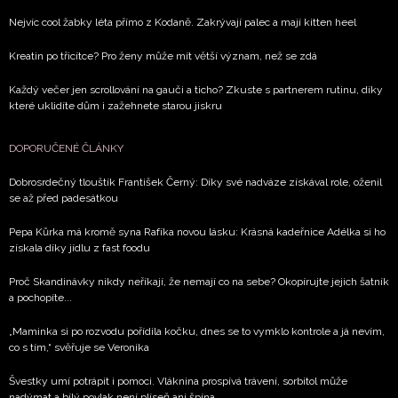
Nejvíc cool žabky léta přímo z Kodaně. Zakrývají palec a mají kitten heel
Kreatin po třicítce? Pro ženy může mít větší význam, než se zdá
Každý večer jen scrollování na gauči a ticho? Zkuste s partnerem rutinu, díky
které uklidíte dům i zažehnete starou jiskru
DOPORUČENÉ ČLÁNKY
Dobrosrdečný tlouštík František Černý: Díky své nadváze získával role, oženil
se až před padesátkou
Pepa Kůrka má kromě syna Rafíka novou lásku: Krásná kadeřnice Adélka si ho
získala díky jídlu z fast foodu
Proč Skandinávky nikdy neříkají, že nemají co na sebe? Okopírujte jejich šatník
a pochopíte...
„Maminka si po rozvodu pořídila kočku, dnes se to vymklo kontrole a já nevím,
co s tím,“ svěřuje se Veronika
Švestky umí potrápit i pomoci. Vláknina prospívá trávení, sorbitol může
nadýmat a bílý povlak není plíseň ani špína