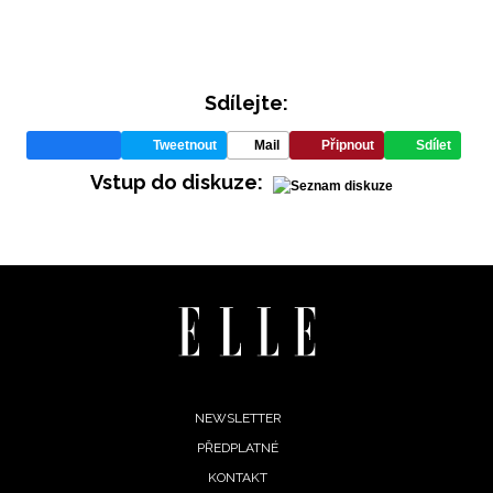
Sdílejte:
Tweetnout
Mail
Připnout
Sdílet
Vstup do diskuze:
NEWSLETTER
Footer
NEWSLETTER
ODESLAT
PŘEDPLATNÉ
menu
KONTAKT
Přihlášením k newsletteru souhlasíte s
Obchodními