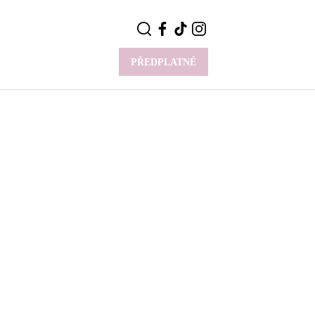
PŘEDPLATNÉ
VÍCE
Y
CELEBRITY
Novinky
Styl slavných
Rozhovory
ie