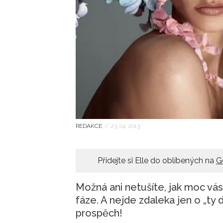
REDAKCE
/
23. 04. 2013
Přidejte si Elle do oblíbených na
G
Možná ani netušíte, jak moc vás
fáze. A nejde zdaleka jen o „ty 
prospěch!