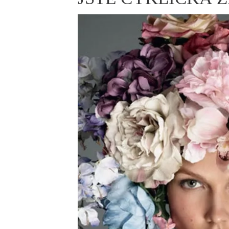
ELLE BEAUTY LOUNGE
L
S
V
S
S
ELLE DECORATION
H
INFORMACE
REDAKCE