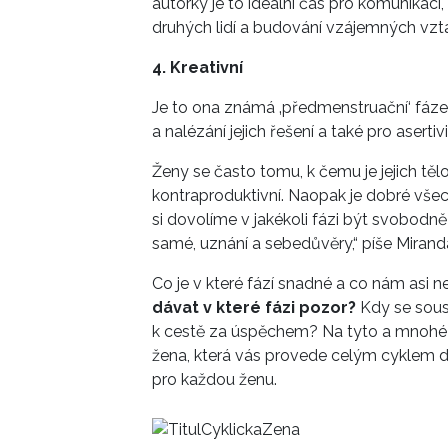
autorky je to ideální čas pro komunikaci
druhých lidí a budování vzájemných vzt
4. Kreativní
Je to ona známá ‚předmenstruační‘ fáze,
a nalézání jejich řešení a také pro asertivi
Ženy se často tomu, k čemu je jejich tělo
kontraproduktivní. Naopak je dobré všechn
si dovolíme v jakékoli fázi být svobodně
samé, uznání a sebedůvěry,“ píše Mirand
Co je v které fází snadné a co nám asi 
dávat v které fázi pozor?
Kdy se soust
k cestě za úspěchem? Na tyto a mnohé d
žena, která vás provede celým cyklem den
pro každou ženu.