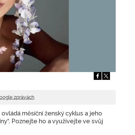
Přihlášením k newsletteru souhlasíte s
Obcho
společnosti BurdaMedia Extra s.r.o.
a potv
Zásadami ochrany soukromí
- BurdaMedia E
pracovat zejména k organizaci a vyhodnocení 
Chcete navíc dostávat i další zajímavé a exkluz
Pokud souhlasíte se zpracováním údajů k tom
soukromí BurdaMedia Extra s.r.o.
, zaškrtnět
oogle zprávách
 ovládá měsíční ženský cyklus a jeho
dny“. Poznejte ho a využívejte ve svůj