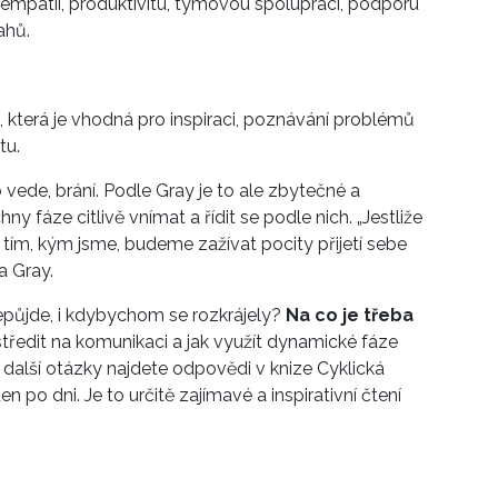
, empatii, produktivitu, týmovou spolupráci, podporu
ahů.
 která je vhodná pro inspiraci, poznávání problémů
tu.
 vede, brání. Podle Gray je to ale zbytečné a
y fáze citlivě vnímat a řídit se podle nich. „Jestliže
 tím, kým jsme, budeme zažívat pocity přijetí sebe
a Gray.
nepůjde, i kdybychom se rozkrájely?
Na co je třeba
ředit na komunikaci a jak využít dynamické fáze
alší otázky najdete odpovědi v knize Cyklická
 po dni. Je to určitě zajímavé a inspirativní čtení