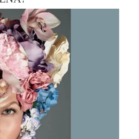
ÁSKA A SEX
ELLEPHORIA
ELLE STOR
ingles
y a on
ex
vatba
OME
NEWSLETTER