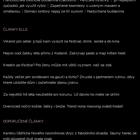
ochrany soukromí
- BurdaMedia Extra s.r.o. bude s
způsobů, jak využít rybíz
|
Zapečené brambory s uzeným masem a
Vašimi údaji pracovat zejména k organizaci a
smetanou
|
Domácí iontový nápoj ze tří surovin
|
Nadýchaná bublanina
vyhodnocení akce a zasílání novinek.
ČLÁNKY ELLE
Chcete navíc dostávat i další zajímavé a exkluzivní
informace od našich partnerů? Pokud souhlasíte se
Víkend pro sebe: 5 tipů kam vyrazit na festival, drink, rande a do kina
zpracováním údajů k tomuto účelu podle
Zásad ochrany
soukromí BurdaMedia Extra s.r.o.
, zaškrtněte toto pole.
Nejvíc cool žabky léta přímo z Kodaně. Zakrývají palec a mají kitten heel
Kreatin po třicítce? Pro ženy může mít větší význam, než se zdá
Každý večer jen scrollování na gauči a ticho? Zkuste s partnerem rutinu, díky
které uklidíte dům i zažehnete starou jiskru
Za největší hit léta neutratíte ani korunu. Už dávno ho máte ve skříni
Oversized noční košile, šátky i brože. Trend nona maxxing ovládl Kodaň
DOPORUČENÉ ČLÁNKY
Kariéru Oldřicha Nového nasměroval strýc z Národního divadla: Slavný herec se
měl původně živit zcela jinak