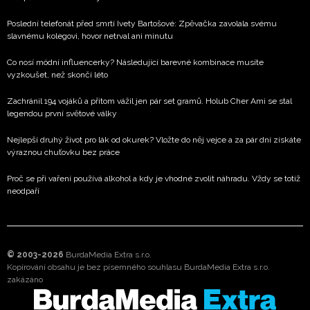
Poslední telefonát před smrtí Ivety Bartošové: Zpěvačka zavolala svému
slavnému kolegovi, hovor netrval ani minutu
Co nosí módní influencerky? Následující barevné kombinace musíte
vyzkoušet, než skončí léto
Zachránil 194 vojáků a přitom vážil jen pár set gramů. Holub Cher Ami se stal
legendou první světové války
Nejlepší druhý život pro lák od okurek? Vložte do něj vejce a za pár dní získáte
výraznou chuťovku bez práce
Proč se při vaření používá alkohol a kdy je vhodné zvolit náhradu. Vždy se totiž
neodpaří
© 2003-2026
BurdaMedia Extra s.r.o.
Kopírování obsahu je bez písemného souhlasu BurdaMedia Extra s.r.o.
zakázáno