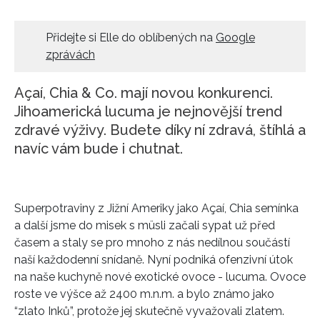
HOME
Přidejte si Elle do oblíbených na
Google
zprávách
Açaí, Chia & Co. mají novou konkurenci.
Jihoamerická lucuma je nejnovější trend
zdravé výživy. Budete díky ní zdravá, štíhlá a
navíc vám bude i chutnat.
Superpotraviny z Jižní Ameriky jako Açaí, Chia semínka
a další jsme do misek s müsli začali sypat už před
časem a staly se pro mnoho z nás nedílnou součástí
naší každodenní snídaně. Nyní podniká ofenzivní útok
na naše kuchyně nové exotické ovoce - lucuma. Ovoce
roste ve výšce až 2400 m.n.m. a bylo známo jako
“zlato Inků”, protože jej skutečně vyvažovali zlatem.