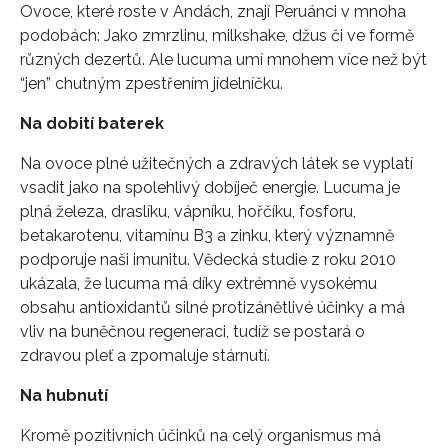
Ovoce, které roste v Andách, znají Peruánci v mnoha
podobách: Jako zmrzlinu, milkshake, džus či ve formě
různých dezertů. Ale lucuma umí mnohem více než být
“jen” chutným zpestřením jídelníčku.
Na dobití baterek
Na ovoce plné užitečných a zdravých látek se vyplatí
vsadit jako na spolehlivý dobíječ energie. Lucuma je
plná železa, draslíku, vápníku, hořčíku, fosforu,
betakarotenu, vitamínu B3 a zinku, který významně
podporuje naši imunitu. Vědecká studie z roku 2010
ukázala, že lucuma má díky extrémně vysokému
obsahu antioxidantů silné protizánětlivé účinky a má
vliv na buněčnou regeneraci, tudíž se postará o
zdravou pleť a zpomaluje stárnutí.
Na hubnutí
Kromě pozitivních účinků na celý organismus má