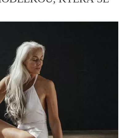
ÁSKA A SEX
ELLEPHORIA
ELLE STOR
ingles
y a on
ex
vatba
OME
NEWSLETTER