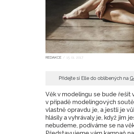
REDAKCE
/
15. 01. 2017
Přidejte si Elle do oblíbených na
G
Věk v modelingu se bude řešit vžd
v případě modelingových soutěž
vlastně opravdu je, a jestli je 
hlásily a vyhrávaly je, když jim j
nebudeme, podíváme se na věk 
Představujeme vám kampaň na pla