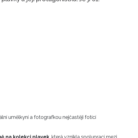
ální umělkyní a fotografkou nejčastěji fotící
 na kolekci plavek
, která vznikla spoluprací mezi