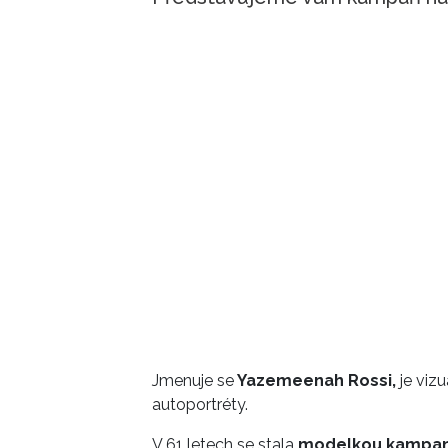
Jmenuje se
Yazemeenah Rossi,
je vizu
autoportréty.
V 61 letech se stala
modelkou kampaně