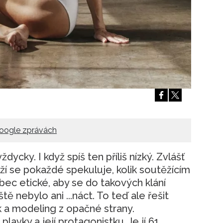
Přihlášením k newsletteru souhlasíte s
Obcho
společnosti BurdaMedia Extra s.r.o.
a potv
Zásadami ochrany soukromí
- BurdaMedia E
pracovat zejména k organizaci a vyhodnocení 
Chcete navíc dostávat i další zajímavé a exkluz
Pokud souhlasíte se zpracováním údajů k tom
soukromí BurdaMedia Extra s.r.o.
, zaškrtnět
oogle zprávách
ycky. I když spíš ten příliš nízký. Zvlášť
í se pokaždé spekuluje, kolik soutěžícím
vůbec etické, aby se do takových klání
eště nebylo ani ...náct. To teď ale řešit
a modeling z opačné strany.
vky a její protagonistku. Je jí 61.