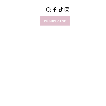
PŘEDPLATNÉ
VÍCE
Y
CELEBRITY
Novinky
Styl slavných
Rozhovory
ie