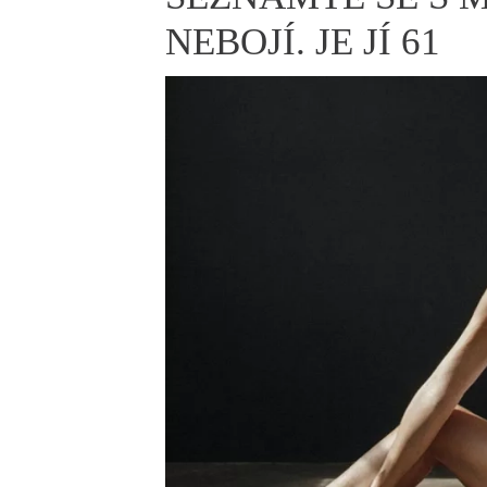
ELLE BEAUTY LOUNGE
L
NEBOJÍ. JE JÍ 61
S
V
S
S
ELLE DECORATION
H
INFORMACE
REDAKCE