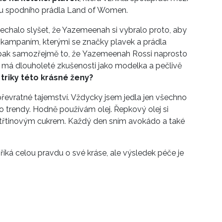
u spodního prádla Land of Women.
echalo slyšet, že Yazemeenah si vybralo proto, aby
 kampaním, kterými se značky plavek a prádla
 pak samozřejmě to, že Yazemeenah Rossi naprosto
u, má dlouholeté zkušenosti jako modelka a pečlivě
triky této krásné ženy?
řevratné tajemství. Vždycky jsem jedla jen všechno
o trendy. Hodně používám olej. Řepkový olej si
 třtinovým cukrem. Každý den sním avokádo a také
íká celou pravdu o své kráse, ale výsledek péče je