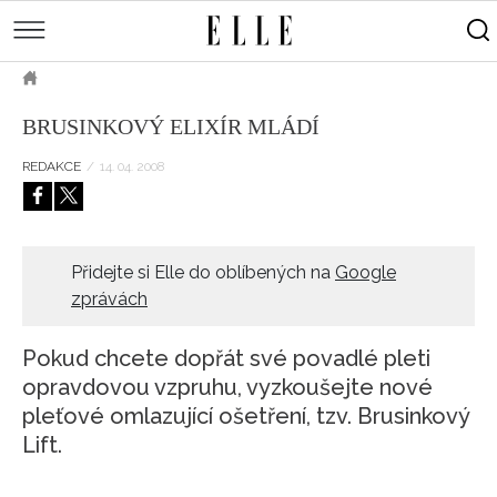
měsíce
Street
Kulturní
style
Péče
tipy
Sluneční
Přejít
o
Módní
Dekor
ELLE.CZ
tělo
Partnerský
k
MÓDA
přehlídky
a
Cestování
BRUSINKOVÝ ELIXÍR MLÁDÍ
hlavnímu
Čínský
KRÁSA
pleť
obsahu
Technologie
Keltský
REDAKCE
/
14. 04. 2008
Novinky
LIFESTYLE
Empowerment
Indiánský
Styl
HOROSKOPY
Numerologie
Singles
slavných
Vy a
CELEBRITY
Rozhovory
Přidejte si Elle do oblíbených na
Google
on
zprávách
ELLE BEAUTY LOUNGE
Sex
LÁSKA A SEX
Svatba
Pokud chcete dopřát své povadlé pleti
ELLEPHORIA
opravdovou vzpruhu, vyzkoušejte nové
pleťové omlazující ošetření, tzv. Brusinkový
ELLE STORIES
Lift.
ELLE WOMEN AWARDS
ELLE DECORATION