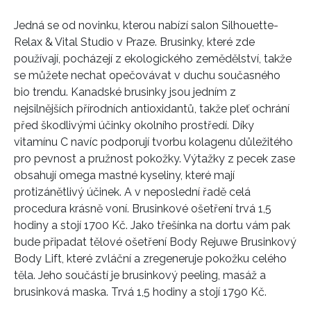
HOME
Jedná se od novinku, kterou nabízí salon Silhouette-
Relax & Vital Studio v Praze. Brusinky, které zde
používají, pocházejí z ekologického zemědělství, takže
se můžete nechat opečovávat v duchu současného
bio trendu. Kanadské brusinky jsou jedním z
nejsilnějších přírodních antioxidantů, takže pleť ochrání
před škodlivými účinky okolního prostředí. Díky
vitamínu C navíc podporují tvorbu kolagenu důležitého
pro pevnost a pružnost pokožky. Výtažky z pecek zase
obsahují omega mastné kyseliny, které mají
protizánětlivý účinek. A v neposlední řadě celá
procedura krásně voní. Brusinkové ošetření trvá 1,5
hodiny a stojí 1700 Kč. Jako třešínka na dortu vám pak
bude připadat tělové ošetření Body Rejuwe Brusinkový
Body Lift, které zvláční a zregeneruje pokožku celého
těla. Jeho součástí je brusinkový peeling, masáž a
brusinková maska. Trvá 1,5 hodiny a stojí 1790 Kč.