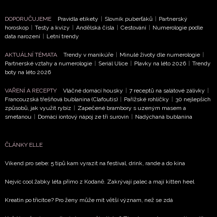
DOPORUČUJEME
Pravidla etikety
|
Slovník puberťáků
|
Partnerský
horoskop
|
Testy a kvízy
|
Andělská čísla
|
Cestování
|
Numerologie podle
data narození
|
Letní trendy
AKTUÁLNÍ TÉMATA
Trendy v manikúře
|
Minulé životy dle numerologie
|
Partnerské vztahy a numerologie
|
Seriál Ulice
|
Plavky na léto 2026
|
Trendy
boty na léto 2026
VAŘENÍ A RECEPTY
Vláčné domácí housky
|
7 receptů na salátové zálivky
|
Francouzská třešňová bublanina (Clafoutis)
|
Pařížské rohlíčky
|
30 nejlepších
NEWSLETTER
způsobů, jak využít rybíz
|
Zapečené brambory s uzeným masem a
smetanou
|
Domácí iontový nápoj ze tří surovin
|
Nadýchaná bublanina
ODESLAT
ČLÁNKY ELLE
Přihlášením k newsletteru souhlasíte s
Obchodními
Víkend pro sebe: 5 tipů kam vyrazit na festival, drink, rande a do kina
podmínkami společnosti BurdaMedia Extra s.r.o.
a
potvrzujete, že jste se seznámili se
Zásadami
Nejvíc cool žabky léta přímo z Kodaně. Zakrývají palec a mají kitten heel
ochrany soukromí
- BurdaMedia Extra s.r.o. bude s
Vašimi údaji pracovat zejména k organizaci a
Kreatin po třicítce? Pro ženy může mít větší význam, než se zdá
vyhodnocení akce a zasílání novinek.