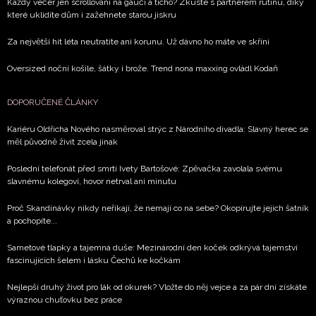
Každý večer jen scrollování na gauči a ticho? Zkuste s partnerem rutinu, díky
které uklidíte dům i zažehnete starou jiskru
Chcete navíc dostávat i další zajímavé a exkluzivní
informace od našich partnerů? Pokud souhlasíte se
Za největší hit léta neutratíte ani korunu. Už dávno ho máte ve skříni
zpracováním údajů k tomuto účelu podle
Zásad ochrany
soukromí BurdaMedia Extra s.r.o.
, zaškrtněte toto pole.
Oversized noční košile, šátky i brože. Trend nona maxxing ovládl Kodaň
DOPORUČENÉ ČLÁNKY
Kariéru Oldřicha Nového nasměroval strýc z Národního divadla: Slavný herec se
měl původně živit zcela jinak
Poslední telefonát před smrtí Ivety Bartošové: Zpěvačka zavolala svému
slavnému kolegovi, hovor netrval ani minutu
Proč Skandinávky nikdy neříkají, že nemají co na sebe? Okopírujte jejich šatník
a pochopíte...
Sametové tlapky a tajemná duše: Mezinárodní den koček odkrývá tajemství
fascinujících šelem i lásku Čechů ke kočkám
Nejlepší druhý život pro lák od okurek? Vložte do něj vejce a za pár dní získáte
výraznou chuťovku bez práce